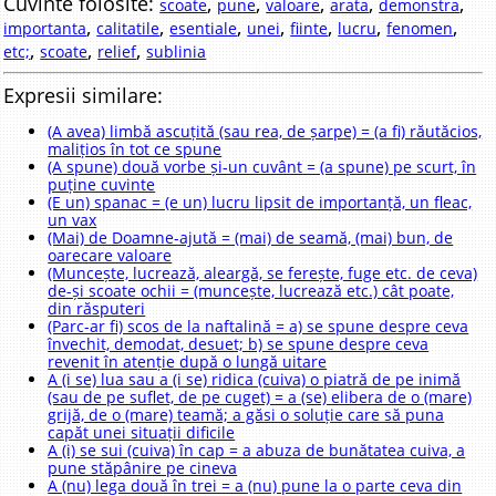
Cuvinte folosite:
,
,
,
,
,
scoate
pune
valoare
arata
demonstra
,
,
,
,
,
,
,
importanta
calitatile
esentiale
unei
fiinte
lucru
fenomen
,
,
,
etc;
scoate
relief
sublinia
Expresii similare:
(A avea) limbă ascuțită (sau rea, de șarpe) = (a fi) răutăcios,
malițios în tot ce spune
(A spune) două vorbe și-un cuvânt = (a spune) pe scurt, în
puține cuvinte
(E un) spanac = (e un) lucru lipsit de importanță, un fleac,
un vax
(Mai) de Doamne-ajută = (mai) de seamă, (mai) bun, de
oarecare valoare
(Muncește, lucrează, aleargă, se ferește, fuge etc. de ceva)
de-și scoate ochii = (muncește, lucrează etc.) cât poate,
din răsputeri
(Parc-ar fi) scos de la naftalină = a) se spune despre ceva
învechit, demodat, desuet; b) se spune despre ceva
revenit în atenție după o lungă uitare
A (i se) lua sau a (i se) ridica (cuiva) o piatră de pe inimă
(sau de pe suflet, de pe cuget) = a (se) elibera de o (mare)
grijă, de o (mare) teamă; a găsi o soluție care să puna
capăt unei situații dificile
A (i) se sui (cuiva) în cap = a abuza de bunătatea cuiva, a
pune stăpânire pe cineva
A (nu) lega două în trei = a (nu) pune la o parte ceva din