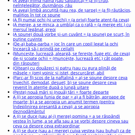
(A avea) inimă haină (sau sălbatică) = (a fi) crud,
neînțelegător, dușmănos, rău
(A avea) limbă ascuțită (sau rea, de șarpe) = (a fi) răutăcios,
malițios în tot ce spune
(A fi) numai ochi (și urechi) = (a privi) foarte atent (la ceva)
(A merge, a se mișca, a umbla) ca o rață = (a merge etc.) cu
mersul legănat, greoi
(A spune) două vorbe și-un cuvânt = (a spune) pe scurt, în
puține cuvinte
(De-a) baba-oarba = joc în care un copil legat la ochi
încearcă să-i prindă pe ceilalți
(Muncește, lucrează, aleargă, se ferește, fuge etc. de ceva)
de-și scoate ochii = (muncește, lucrează etc.) cât poate,
din răsputeri
(Oltean) cu douăzeci și patru (sau cu gura plină) de
măsele = (om) voinic și isteț, descurcăreț, abil
(Parc-ar fi) scos de la naftalină = a) se spune despre ceva
învechit, demodat, desuet; b) se spune despre ceva
revenit în atenție după o lungă uitare
(Peste) nouă mări și (nouă) țări = foarte departe
A (i) se apropia funia de par = a) a fi bătrân, aproape de
moarte; b) a se apropia un anumit termen (pentru
îndeplinirea presantă a ceva); a se apropia
deznodământul
A (i) se duce (sau a(-i) merge) pomina = a se răspândi
vestea în lume, a se afla sau a se vorbi despre cineva sau
ceva ca despre ceva extraordinar
A (i) se duce (sau a-i merge) cuiva vestea (sau buhul) ca de