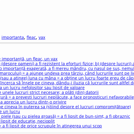
,
,
,
importanta
fleac
vax
e importanță, un fleac, un vax
) (despre oameni) a fi rezistent la eforturi fizice; b) (despre lucruri)
a o importanță exagerată, a fi mereu mândru, cu nasul pe sus, nemu
rmarocului) = a ajunge undeva prea târziu, când lucrurile sunt pe l
 (sau a atinge) luna cu mâna = a obține un lucru foarte greu de căp
 încerca să înșele pe cineva, dându-i iluzia că lucrurile sunt altfel d
a un lucru nefolositor sau lipsit de valoare
 unele lucruri strict necesare; a plăti (din) datorii
gură = a prevesti lucruri neplăcute, a face pronosticuri nefavorabile
 a aprecia un lucru dintr-o privire
e cineva în puterea sa (știind despre el lucruri compromițătoare)
e un lucru
 piele (sau cu pielea groasă) = a fi lipsit de bun-simț, a fi obraznic
 lipsit de educație, necioplit
 a fi lipsit de orice scrupule în atingerea unui scop