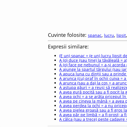
Cuvinte folosite:
,
,
spanac
lucru
lipsit
Expresii similare:
(E un) spanac = (e un) lucru lipsit d
A (o) duce (sau ține) la tăvăleală = a
A (o) face pe nebunul = a-și acord
A ajunge la spartul târgului (sau ia
A apuca luna cu dinții sau a prinde
A arunca (cu) praf în ochii cuiva = a
A arunca (sau a da) la coș = a arunc
A astupa găuri = a reuși să realizeze
A avea gură pocită sau a fi pocit la 
A avea ochi = a se arăta priceput în
A avea pe cineva la mână = a avea p
A avea perdea la ochi = a nu pricep
A avea pielea groasă sau a fi gros la
A avea păr pe limbă = a fi prost; a fi
A călca (sau a trece) peste cadavre =