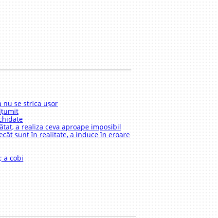
 a nu se strica ușor
lțumit
ichidate
ătat, a realiza ceva aproape imposibil
ecât sunt în realitate, a induce în eroare
; a cobi