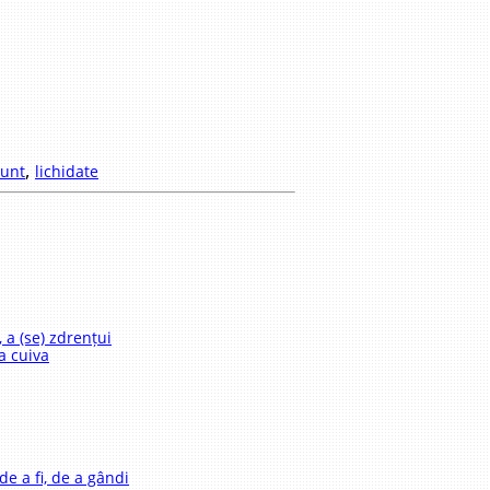
,
sunt
lichidate
, a (se) zdrențui
a cuiva
de a fi, de a gândi