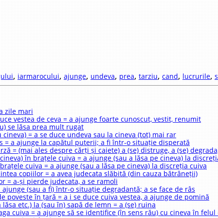
,
,
,
,
,
,
,
,
gului
iarmarocului
ajunge
undeva
prea
tarziu
cand
lucrurile
a zile mari
duce vestea de ceva = a ajunge foarte cunoscut, vestit, renumit
u) se lăsa prea mult rugat
u cineva) = a se duce undeva sau la cineva (tot) mai rar
os = a ajunge la capătul puterii; a fi într-o situație disperată
varză = (mai ales despre cărți și caiete) a (se) distruge, a (se) degrada
ineva) în brațele cuiva = a ajunge (sau a lăsa pe cineva) la discreți
brațele cuiva = a ajunge (sau a lăsa pe cineva) la discreția cuiva
mintea copiilor = a avea judecata slăbită (din cauza bătrâneții)
or = a-și pierde judecata, a se ramoli
a ajunge (sau a fi) într-o situație degradantă; a se face de râs
de poveste în țară = a i se duce cuiva vestea, a ajunge de pomină
lăsa etc.) la (sau în) sapă de lemn = a (se) ruina
ga cuiva = a ajunge să se identifice (în sens rău) cu cineva în felul 