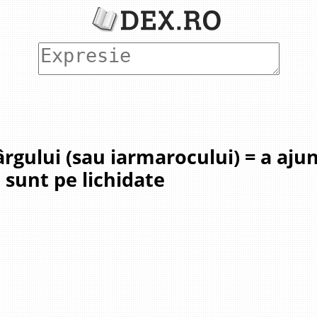
târgului (sau iarmarocului) = a aj
e sunt pe lichidate