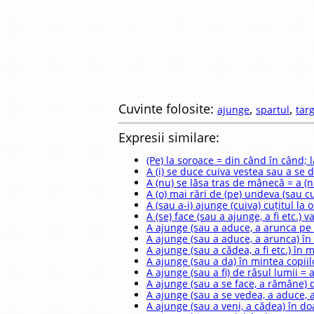
Cuvinte folosite:
,
,
ajunge
spartul
tar
Expresii similare:
(Pe) la soroace = din când în când; l
A (i) se duce cuiva vestea sau a se 
A (nu) se lăsa tras de mânecă = a (n
A (o) mai rări de (pe) undeva (sau c
A (sau a-i) ajunge (cuiva) cuțitul la 
A (se) face (sau a ajunge, a fi etc.) 
A ajunge (sau a aduce, a arunca pe c
A ajunge (sau a aduce, a arunca) în 
A ajunge (sau a cădea, a fi etc.) în 
A ajunge (sau a da) în mintea copiil
A ajunge (sau a fi) de râsul lumii = 
A ajunge (sau a se face, a rămâne) 
A ajunge (sau a se vedea, a aduce, a 
A ajunge (sau a veni, a cădea) în doa