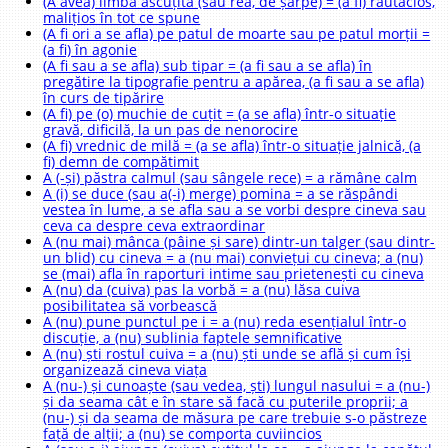
(A avea) limbă ascuțită (sau rea, de șarpe) = (a fi) răutăcios,
malițios în tot ce spune
(A fi ori a se afla) pe patul de moarte sau pe patul morții =
(a fi) în agonie
(A fi sau a se afla) sub tipar = (a fi sau a se afla) în
pregătire la tipografie pentru a apărea, (a fi sau a se afla)
în curs de tipărire
(A fi) pe (o) muchie de cuțit = (a se afla) într-o situație
gravă, dificilă, la un pas de nenorocire
(A fi) vrednic de milă = (a se afla) într-o situație jalnică, (a
fi) demn de compătimit
A (-și) păstra calmul (sau sângele rece) = a rămâne calm
A (i) se duce (sau a(-i) merge) pomina = a se răspândi
vestea în lume, a se afla sau a se vorbi despre cineva sau
ceva ca despre ceva extraordinar
A (nu mai) mânca (pâine și sare) dintr-un talger (sau dintr-
un blid) cu cineva = a (nu mai) conviețui cu cineva; a (nu)
se (mai) afla în raporturi intime sau prietenești cu cineva
A (nu) da (cuiva) pas la vorbă = a (nu) lăsa cuiva
posibilitatea să vorbească
A (nu) pune punctul pe i = a (nu) reda esențialul într-o
discuție, a (nu) sublinia faptele semnificative
A (nu) ști rostul cuiva = a (nu) ști unde se află și cum își
organizează cineva viața
A (nu-) și cunoaște (sau vedea, ști) lungul nasului = a (nu-)
și da seama cât e în stare să facă cu puterile proprii; a
(nu-) și da seama de măsura pe care trebuie s-o păstreze
față de alții; a (nu) se comporta cuviincios