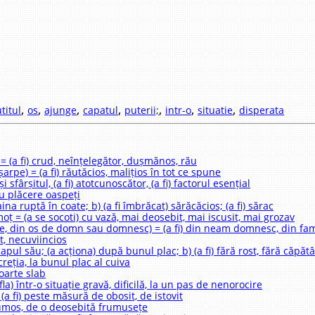
,
,
,
,
,
,
,
titul
os
ajunge
capatul
puterii;
intr-o
situatie
disperata
 = (a fi) crud, neînțelegător, dușmănos, rău
arpe) = (a fi) răutăcios, malițios în tot ce spune
și sfârșitul, (a fi) atotcunoscător, (a fi) factorul esențial
cu plăcere oaspeți
haina ruptă în coate; b) (a fi îmbrăcat) sărăcăcios; (a fi) sărac
moț = (a se socoti) cu vază, mai deosebit, mai iscusit, mai grozav
finte, din os de domn sau domnesc) = (a fi) din neam domnesc, din fa
at, necuviincios
e capul său; (a acționa) după bunul plac; b) (a fi) fără rost, fără căpătâ
screția, la bunul plac al cuiva
 foarte slab
fla) într-o situație gravă, dificilă, la un pas de nenorocire
 (a fi) peste măsură de obosit, de istovit
 frumos, de o deosebită frumusețe