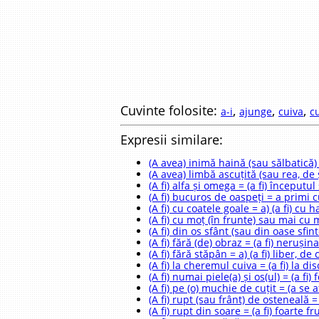
Cuvinte folosite:
,
,
,
a-i
ajunge
cuiva
cu
Expresii similare:
(A avea) inimă haină (sau sălbatică)
(A avea) limbă ascuțită (sau rea, de ș
(A fi) alfa și omega = (a fi) începutul 
(A fi) bucuros de oaspeți = a primi 
(A fi) cu coatele goale = a) (a fi) cu 
(A fi) cu moț (în frunte) sau mai cu 
(A fi) din os sfânt (sau din oase s
(A fi) fără (de) obraz = (a fi) nerușin
(A fi) fără stăpân = a) (a fi) liber, d
(A fi) la cheremul cuiva = (a fi) la di
(A fi) numai piele(a) și os(ul) = (a fi)
(A fi) pe (o) muchie de cuțit = (a se a
(A fi) rupt (sau frânt) de osteneală =
(A fi) rupt din soare = (a fi) foarte