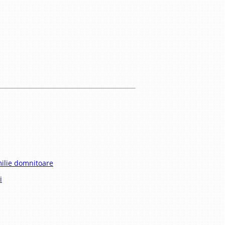
milie domnitoare
i