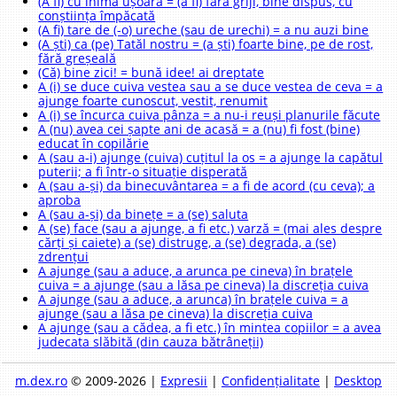
(A fi) cu inima ușoară = (a fi) fără griji, bine dispus, cu
conștiința împăcată
(A fi) tare de (-o) ureche (sau de urechi) = a nu auzi bine
(A ști) ca (pe) Tatăl nostru = (a ști) foarte bine, pe de rost,
fără greșeală
(Că) bine zici! = bună idee! ai dreptate
A (i) se duce cuiva vestea sau a se duce vestea de ceva = a
ajunge foarte cunoscut, vestit, renumit
A (i) se încurca cuiva pânza = a nu-i reuși planurile făcute
A (nu) avea cei șapte ani de acasă = a (nu) fi fost (bine)
educat în copilărie
A (sau a-i) ajunge (cuiva) cuțitul la os = a ajunge la capătul
puterii; a fi într-o situație disperată
A (sau a-și) da binecuvântarea = a fi de acord (cu ceva); a
aproba
A (sau a-și) da binețe = a (se) saluta
A (se) face (sau a ajunge, a fi etc.) varză = (mai ales despre
cărți și caiete) a (se) distruge, a (se) degrada, a (se)
zdrențui
A ajunge (sau a aduce, a arunca pe cineva) în brațele
cuiva = a ajunge (sau a lăsa pe cineva) la discreția cuiva
A ajunge (sau a aduce, a arunca) în brațele cuiva = a
ajunge (sau a lăsa pe cineva) la discreția cuiva
A ajunge (sau a cădea, a fi etc.) în mintea copiilor = a avea
judecata slăbită (din cauza bătrâneții)
m.dex.ro
© 2009-2026 |
Expresii
|
Confidențialitate
|
Desktop