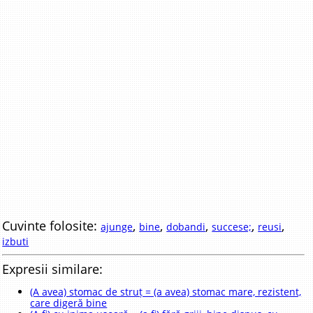
Cuvinte folosite:
,
,
,
,
,
ajunge
bine
dobandi
succese;
reusi
izbuti
Expresii similare:
(A avea) stomac de struț = (a avea) stomac mare, rezistent,
care digeră bine