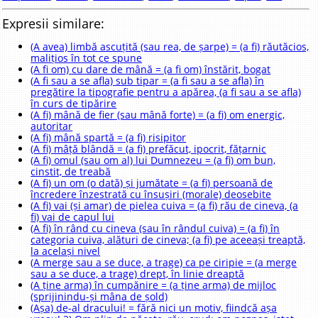
Expresii similare:
(A avea) limbă ascuțită (sau rea, de șarpe) = (a fi) răutăcios,
malițios în tot ce spune
(A fi om) cu dare de mână = (a fi om) înstărit, bogat
(A fi sau a se afla) sub tipar = (a fi sau a se afla) în
pregătire la tipografie pentru a apărea, (a fi sau a se afla)
în curs de tipărire
(A fi) mână de fier (sau mână forte) = (a fi) om energic,
autoritar
(A fi) mână spartă = (a fi) risipitor
(A fi) mâță blândă = (a fi) prefăcut, ipocrit, fățarnic
(A fi) omul (sau om al) lui Dumnezeu = (a fi) om bun,
cinstit, de treabă
(A fi) un om (o dată) și jumătate = (a fi) persoană de
încredere înzestrată cu însușiri (morale) deosebite
(A fi) vai (și amar) de pielea cuiva = (a fi) rău de cineva, (a
fi) vai de capul lui
(A fi) în rând cu cineva (sau în rândul cuiva) = (a fi) în
categoria cuiva, alături de cineva; (a fi) pe aceeași treaptă,
la același nivel
(A merge sau a se duce, a trage) ca pe ciripie = (a merge
sau a se duce, a trage) drept, în linie dreaptă
(A ține arma) în cumpănire = (a ține arma) de mijloc
(sprijinindu-și mâna de șold)
(Așa) de-al dracului! = fără nici un motiv, fiindcă așa