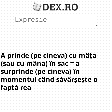
A prinde (pe cineva) cu mâța
(sau cu mâna) în sac = a
surprinde (pe cineva) în
momentul când săvârșește o
faptă rea