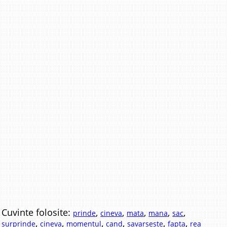
Cuvinte folosite:
,
,
,
,
,
prinde
cineva
mata
mana
sac
,
,
,
,
,
,
surprinde
cineva
momentul
cand
savarseste
fapta
rea