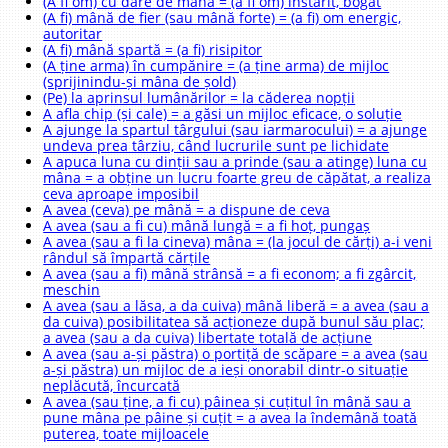
(A fi om) cu dare de mână = (a fi om) înstărit, bogat
(A fi) mână de fier (sau mână forte) = (a fi) om energic,
autoritar
(A fi) mână spartă = (a fi) risipitor
(A ține arma) în cumpănire = (a ține arma) de mijloc
(sprijinindu-și mâna de șold)
(Pe) la aprinsul lumânărilor = la căderea nopții
A afla chip (și cale) = a găsi un mijloc eficace, o soluție
A ajunge la spartul târgului (sau iarmarocului) = a ajunge
undeva prea târziu, când lucrurile sunt pe lichidate
A apuca luna cu dinții sau a prinde (sau a atinge) luna cu
mâna = a obține un lucru foarte greu de căpătat, a realiza
ceva aproape imposibil
A avea (ceva) pe mână = a dispune de ceva
A avea (sau a fi cu) mână lungă = a fi hoț, pungaș
A avea (sau a fi la cineva) mâna = (la jocul de cărți) a-i veni
rândul să împartă cărțile
A avea (sau a fi) mână strânsă = a fi econom; a fi zgârcit,
meschin
A avea (sau a lăsa, a da cuiva) mână liberă = a avea (sau a
da cuiva) posibilitatea să acționeze după bunul său plac;
a avea (sau a da cuiva) libertate totală de acțiune
A avea (sau a-și păstra) o portiță de scăpare = a avea (sau
a-și păstra) un mijloc de a ieși onorabil dintr-o situație
neplăcută, încurcată
A avea (sau ține, a fi cu) pâinea și cuțitul în mână sau a
pune mâna pe pâine și cuțit = a avea la îndemână toată
puterea, toate mijloacele