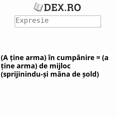
(A ține arma) în cumpănire = (a
ține arma) de mijloc
(sprijinindu-și mâna de șold)