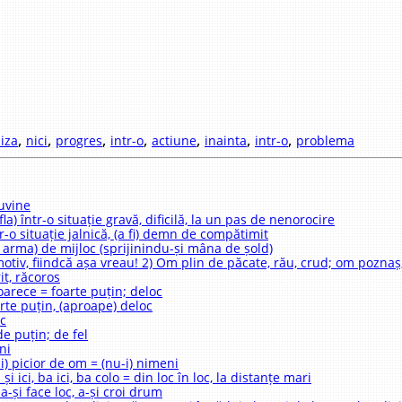
,
,
,
,
,
,
,
liza
nici
progres
intr-o
actiune
inainta
intr-o
problema
cuvine
fla) într-o situație gravă, dificilă, la un pas de nenorocire
ntr-o situație jalnică, (a fi) demn de compătimit
 arma) de mijloc (sprijinindu-și mâna de șold)
motiv, fiindcă așa vreau! 2) Om plin de păcate, rău, crud; om poznaș, 
it, răcoros
oarece = foarte puțin; deloc
arte puțin, (aproape) deloc
oc
de puțin; de fel
ni
ci) picior de om = (nu-i) nimeni
ci și ici, ba ici, ba colo = din loc în loc, la distanțe mari
 a-și face loc, a-și croi drum