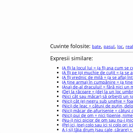
Cuvinte folosite:
,
,
,
bate
pasul
loc
rea
Expresii similare:
(A fi) la locul lui = (a fi) așa cum se 
(A fi) pe (o) muchie de cuțit = (a se a
(A fi) vrednic de milă = (a se afla) î
(A ține arma) în cumpănire = (a ține
(Așa) de-al dracului! = fără nici un 
(De) la răcoare = (de) la un loc umbr
(Nici cât sau măcar) să orbești un ș
(Nici) cât (e) negru sub unghie = fo
(Nici) de leac = câtuși de puțin, del
(Nici) măcar de-afurisenie = câtuși 
(Nici) pui de om = nici țipenie, nime
(Nu-i) nici picior de om sau nu-i (ni
(Pe) ici, (pe) colo sau ici și colo ori i
A (-și) tăia drum (sau cale, cărare) =