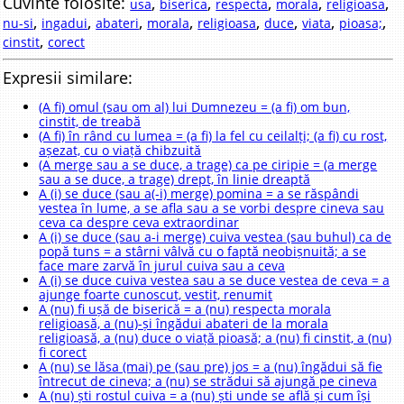
Cuvinte folosite:
,
,
,
,
,
usa
biserica
respecta
morala
religioasa
,
,
,
,
,
,
,
,
nu-si
ingadui
abateri
morala
religioasa
duce
viata
pioasa;
,
cinstit
corect
Expresii similare:
(A fi) omul (sau om al) lui Dumnezeu = (a fi) om bun,
cinstit, de treabă
(A fi) în rând cu lumea = (a fi) la fel cu ceilalți; (a fi) cu rost,
așezat, cu o viață chibzuită
(A merge sau a se duce, a trage) ca pe ciripie = (a merge
sau a se duce, a trage) drept, în linie dreaptă
A (i) se duce (sau a(-i) merge) pomina = a se răspândi
vestea în lume, a se afla sau a se vorbi despre cineva sau
ceva ca despre ceva extraordinar
A (i) se duce (sau a-i merge) cuiva vestea (sau buhul) ca de
popă tuns = a stârni vâlvă cu o faptă neobișnuită; a se
face mare zarvă în jurul cuiva sau a ceva
A (i) se duce cuiva vestea sau a se duce vestea de ceva = a
ajunge foarte cunoscut, vestit, renumit
A (nu) fi ușă de biserică = a (nu) respecta morala
religioasă, a (nu)-și îngădui abateri de la morala
religioasă, a (nu) duce o viață pioasă; a (nu) fi cinstit, a (nu)
fi corect
A (nu) se lăsa (mai) pe (sau pre) jos = a (nu) îngădui să fie
întrecut de cineva; a (nu) se strădui să ajungă pe cineva
A (nu) ști rostul cuiva = a (nu) ști unde se află și cum își