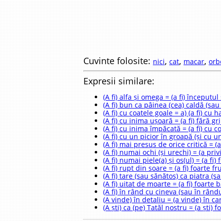
Cuvinte folosite:
,
,
,
nici
cat
macar
orb
Expresii similare:
(A fi) alfa și omega = (a fi) începutul 
(A fi) bun ca pâinea (cea) caldă (sau
(A fi) cu coatele goale = a) (a fi) cu 
(A fi) cu inima ușoară = (a fi) fără g
(A fi) cu inima împăcată = (a fi) cu c
(A fi) cu un picior în groapă (și cu u
(A fi) mai presus de orice critică = (
(A fi) numai ochi (și urechi) = (a priv
(A fi) numai piele(a) și os(ul) = (a fi)
(A fi) rupt din soare = (a fi) foarte
(A fi) tare (sau sănătos) ca piatra (sa
(A fi) uitat de moarte = (a fi) foarte 
(A fi) în rând cu cineva (sau în rândul
(A vinde) în detaliu = (a vinde) în c
(A ști) ca (pe) Tatăl nostru = (a ști) 