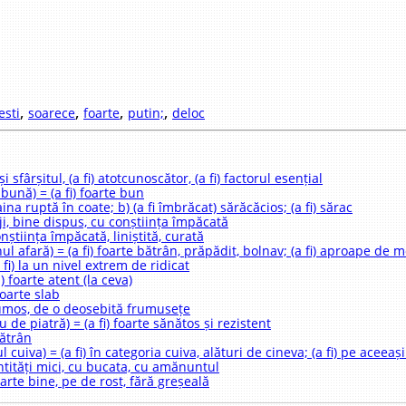
,
,
,
,
esti
soarece
foarte
putin;
deloc
și sfârșitul, (a fi) atotcunoscător, (a fi) factorul esențial
 bună) = (a fi) foarte bun
haina ruptă în coate; b) (a fi îmbrăcat) sărăcăcios; (a fi) sărac
riji, bine dispus, cu conștiința împăcată
onștiința împăcată, liniștită, curată
nul afară) = (a fi) foarte bătrân, prăpădit, bolnav; (a fi) aproape de 
a fi) la un nivel extrem de ridicat
i) foarte atent (la ceva)
 foarte slab
 frumos, de o deosebită frumusețe
u de piatră) = (a fi) foarte sănătos și rezistent
bătrân
 cuiva) = (a fi) în categoria cuiva, alături de cineva; (a fi) pe aceeași
antități mici, cu bucata, cu amănuntul
foarte bine, pe de rost, fără greșeală