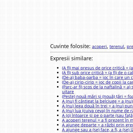
Cuvinte folosite:
,
,
acoperi
terenul
pr
Expresii similare:
(A fi) mai presus de orice critică = (
(A fi) sub orice critică = (a fi) de o 
(De-a) baba-oarba = joc în care un co
(De-a) cirip-cirip = joc de copii la 
(Parc-ar fi) scos de la naftalină = 
uitare
(Peste) nouă mări și (nouă) țări = f
A (nu) fi câștigat la belciuge = a (n
A (nu) lega două în trei = a (nu) pun
A (nu) lua (cuiva ceva) în nume de r
A (o) întoarce și pe o parte (sau faț
A acoperi terenul = a fi prezent în
A ajunge departe = a răzbi prin greu
A ajunge sau a (se) face, a fi, a (se