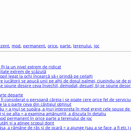
,
,
,
,
,
,
ezent
mod
permanent
orice
parte
terenului
joc
a fi) la un nivel extrem de ridicat
calitate extrem de scăzută
pil legat la ochi încearcă să-i prindă pe ceilalți
care jucătorii se apucă unii pe alții de dosul palmei, ciupindu-se de p
a) se spune despre ceva învechit, demodat, desuet; b) se spune desp
oarte departe
u) fi considerat o persoană căreia i se poate cere orice fel de serviciu
e la o parte ceva din câștigul obținut
ău = a (nu) se supăra, a (nu) interpreta în mod greșit cele spuse de
ă) și pe alta = a examina amănunțit, a discuta în detaliu
 mod permanent în orice parte a terenului de joc
tăți și a atinge scopul dorit
) lăsa, a rămâne de râs și de ocară = a ajunge (sau a se face, a fi etc.