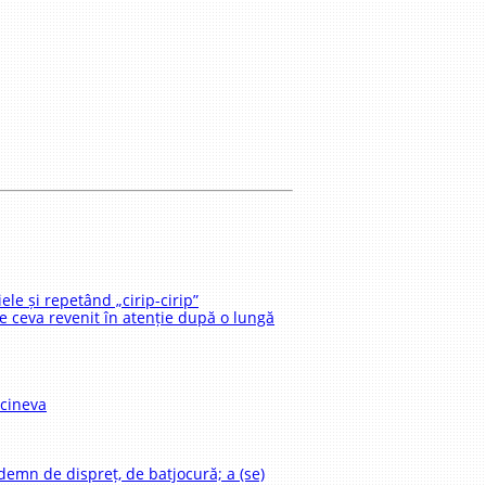
iele și repetând „cirip-cirip”
re ceva revenit în atenție după o lungă
 cineva
) demn de dispreț, de batjocură; a (se)