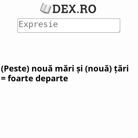
(Peste) nouă mări și (nouă) țări
= foarte departe