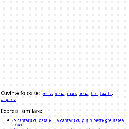
Cuvinte folosite:
,
,
,
,
,
,
peste
noua
mari
noua
tari
foarte
departe
Expresii similare:
(A cântări) cu bătaie = (a cântări) cu puțin peste greutatea
exactă