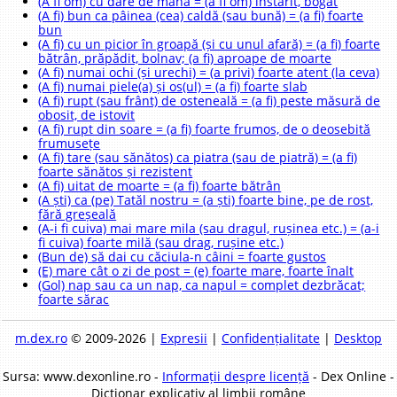
(A fi om) cu dare de mână = (a fi om) înstărit, bogat
(A fi) bun ca pâinea (cea) caldă (sau bună) = (a fi) foarte
bun
(A fi) cu un picior în groapă (și cu unul afară) = (a fi) foarte
bătrân, prăpădit, bolnav; (a fi) aproape de moarte
(A fi) numai ochi (și urechi) = (a privi) foarte atent (la ceva)
(A fi) numai piele(a) și os(ul) = (a fi) foarte slab
(A fi) rupt (sau frânt) de osteneală = (a fi) peste măsură de
obosit, de istovit
(A fi) rupt din soare = (a fi) foarte frumos, de o deosebită
frumusețe
(A fi) tare (sau sănătos) ca piatra (sau de piatră) = (a fi)
foarte sănătos și rezistent
(A fi) uitat de moarte = (a fi) foarte bătrân
(A ști) ca (pe) Tatăl nostru = (a ști) foarte bine, pe de rost,
fără greșeală
(A-i fi cuiva) mai mare mila (sau dragul, rușinea etc.) = (a-i
fi cuiva) foarte milă (sau drag, rușine etc.)
(Bun de) să dai cu căciula-n câini = foarte gustos
(E) mare cât o zi de post = (e) foarte mare, foarte înalt
(Gol) nap sau ca un nap, ca napul = complet dezbrăcat;
foarte sărac
m.dex.ro
© 2009-2026 |
Expresii
|
Confidențialitate
|
Desktop
Sursa: www.dexonline.ro -
Informații despre licență
- Dex Online -
Dicționar explicativ al limbii române