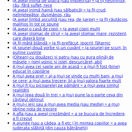
(A avea) inimă de piatră (sau impietrită) = (a fi) nesimțitor,
rău, fără suflet, rece
(A avea) inimă haină (sau sălbatică) = (a fi) crud,
neînțelegător, dușmănos, rău
(A avea) limbă ascuțită (sau rea, de șarpe) = (a fi) răutăcios,
malițios în tot ce spune
(A avea) o casă de copii = (a avea) copii mulți
(A avea) stomac de struț = (a avea) stomac mare, rezistent,
care digeră bine
(A fi) mâță blândă = (a fi) prefăcut, ipocrit, fățarnic
(A spune) două vorbe și-un cuvânt = (a spune) pe scurt, în
puține cuvinte
(Oltean) cu douăzeci și patru (sau cu gura plină) de
măsele = (om) voinic și isteț, descurcăreț, abil
A (nu) avea cei șapte ani de acasă = a (nu) fi fost (bine)
educat în copilărie
A (nu) avea preț = a) a (nu) se vinde cu mulți bani, a (nu)
se cere; a (nu) avea trecere; b) a (nu) valora foarte mult
A (nu) fi (cu picioarele) pe pământ = a (nu) avea simțul
realității
A (nu) lega două în trei = a (nu) pune la o parte ceva din
câștigul obținut
A (nu)-i ieși sau a (nu) avea media (sau medie) = a (nu)
obține nota de trecere
A afla (sau a avea) crezământ = a se bucura de încredere,
a fi crezut
A ajunge (sau a cădea, a fi etc.) în mintea copiilor = a avea
judecata slăbită (din cauza bătrâneții)