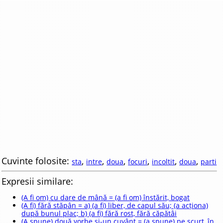
Cuvinte folosite:
,
,
,
,
,
,
sta
intre
doua
focuri
incoltit
doua
parti
Expresii similare:
(A fi om) cu dare de mână = (a fi om) înstărit, bogat
(A fi) fără stăpân = a) (a fi) liber, de capul său; (a acționa)
după bunul plac; b) (a fi) fără rost, fără căpătâi
(A spune) două vorbe și-un cuvânt = (a spune) pe scurt, în