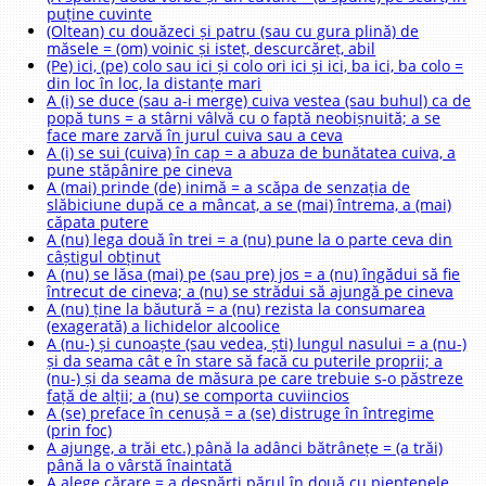
puține cuvinte
(Oltean) cu douăzeci și patru (sau cu gura plină) de
măsele = (om) voinic și isteț, descurcăreț, abil
(Pe) ici, (pe) colo sau ici și colo ori ici și ici, ba ici, ba colo =
din loc în loc, la distanțe mari
A (i) se duce (sau a-i merge) cuiva vestea (sau buhul) ca de
popă tuns = a stârni vâlvă cu o faptă neobișnuită; a se
face mare zarvă în jurul cuiva sau a ceva
A (i) se sui (cuiva) în cap = a abuza de bunătatea cuiva, a
pune stăpânire pe cineva
A (mai) prinde (de) inimă = a scăpa de senzația de
slăbiciune după ce a mâncat, a se (mai) întrema, a (mai)
căpata putere
A (nu) lega două în trei = a (nu) pune la o parte ceva din
câștigul obținut
A (nu) se lăsa (mai) pe (sau pre) jos = a (nu) îngădui să fie
întrecut de cineva; a (nu) se strădui să ajungă pe cineva
A (nu) ține la băutură = a (nu) rezista la consumarea
(exagerată) a lichidelor alcoolice
A (nu-) și cunoaște (sau vedea, ști) lungul nasului = a (nu-)
și da seama cât e în stare să facă cu puterile proprii; a
(nu-) și da seama de măsura pe care trebuie s-o păstreze
față de alții; a (nu) se comporta cuviincios
A (se) preface în cenușă = a (se) distruge în întregime
(prin foc)
A ajunge, a trăi etc.) până la adânci bătrânețe = (a trăi)
până la o vârstă înaintată
A alege cărare = a despărți părul în două cu pieptenele