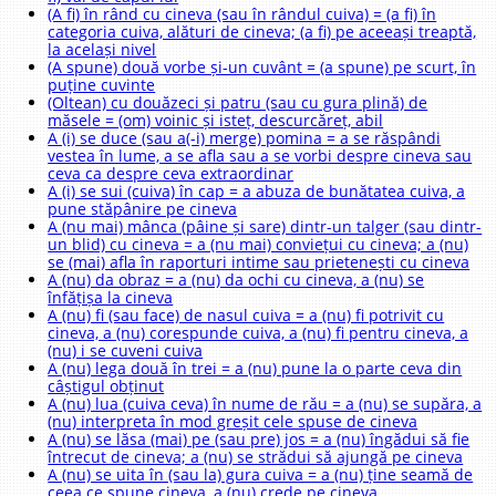
(A fi) în rând cu cineva (sau în rândul cuiva) = (a fi) în
categoria cuiva, alături de cineva; (a fi) pe aceeași treaptă,
la același nivel
(A spune) două vorbe și-un cuvânt = (a spune) pe scurt, în
puține cuvinte
(Oltean) cu douăzeci și patru (sau cu gura plină) de
măsele = (om) voinic și isteț, descurcăreț, abil
A (i) se duce (sau a(-i) merge) pomina = a se răspândi
vestea în lume, a se afla sau a se vorbi despre cineva sau
ceva ca despre ceva extraordinar
A (i) se sui (cuiva) în cap = a abuza de bunătatea cuiva, a
pune stăpânire pe cineva
A (nu mai) mânca (pâine și sare) dintr-un talger (sau dintr-
un blid) cu cineva = a (nu mai) conviețui cu cineva; a (nu)
se (mai) afla în raporturi intime sau prietenești cu cineva
A (nu) da obraz = a (nu) da ochi cu cineva, a (nu) se
înfățișa la cineva
A (nu) fi (sau face) de nasul cuiva = a (nu) fi potrivit cu
cineva, a (nu) corespunde cuiva, a (nu) fi pentru cineva, a
(nu) i se cuveni cuiva
A (nu) lega două în trei = a (nu) pune la o parte ceva din
câștigul obținut
A (nu) lua (cuiva ceva) în nume de rău = a (nu) se supăra, a
(nu) interpreta în mod greșit cele spuse de cineva
A (nu) se lăsa (mai) pe (sau pre) jos = a (nu) îngădui să fie
întrecut de cineva; a (nu) se strădui să ajungă pe cineva
A (nu) se uita în (sau la) gura cuiva = a (nu) ține seamă de
ceea ce spune cineva, a (nu) crede pe cineva