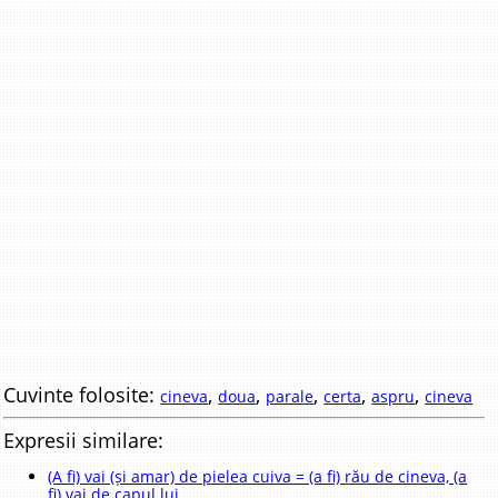
Cuvinte folosite:
,
,
,
,
,
cineva
doua
parale
certa
aspru
cineva
Expresii similare:
(A fi) vai (și amar) de pielea cuiva = (a fi) rău de cineva, (a
fi) vai de capul lui