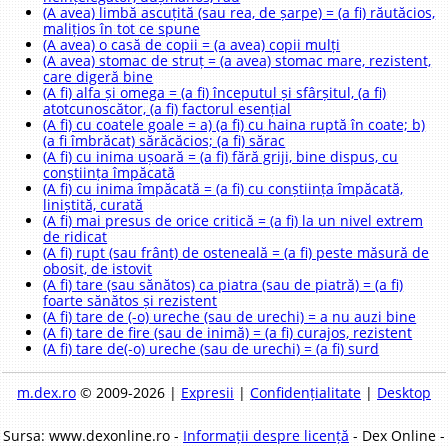
(A avea) limbă ascuțită (sau rea, de șarpe) = (a fi) răutăcios,
malițios în tot ce spune
(A avea) o casă de copii = (a avea) copii mulți
(A avea) stomac de struț = (a avea) stomac mare, rezistent,
care digeră bine
(A fi) alfa și omega = (a fi) începutul și sfârșitul, (a fi)
atotcunoscător, (a fi) factorul esențial
(A fi) cu coatele goale = a) (a fi) cu haina ruptă în coate; b)
(a fi îmbrăcat) sărăcăcios; (a fi) sărac
(A fi) cu inima ușoară = (a fi) fără griji, bine dispus, cu
conștiința împăcată
(A fi) cu inima împăcată = (a fi) cu conștiința împăcată,
liniștită, curată
(A fi) mai presus de orice critică = (a fi) la un nivel extrem
de ridicat
(A fi) rupt (sau frânt) de osteneală = (a fi) peste măsură de
obosit, de istovit
(A fi) tare (sau sănătos) ca piatra (sau de piatră) = (a fi)
foarte sănătos și rezistent
(A fi) tare de (-o) ureche (sau de urechi) = a nu auzi bine
(A fi) tare de fire (sau de inimă) = (a fi) curajos, rezistent
(A fi) tare de(-o) ureche (sau de urechi) = (a fi) surd
m.dex.ro
© 2009-2026 |
Expresii
|
Confidențialitate
|
Desktop
Sursa: www.dexonline.ro -
Informații despre licență
- Dex Online -