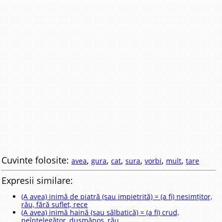
Cuvinte folosite:
,
,
,
,
,
,
avea
gura
cat
sura
vorbi
mult
tare
Expresii similare:
(A avea) inimă de piatră (sau impietrită) = (a fi) nesimțitor,
rău, fără suflet, rece
(A avea) inimă haină (sau sălbatică) = (a fi) crud,
neînțelegător, dușmănos, rău