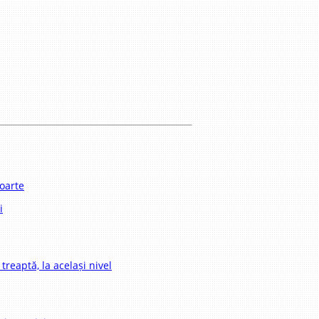
moarte
i
 treaptă, la același nivel