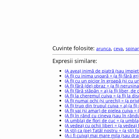
Cuvinte folosite:
,
,
arunca
ceva
spina
Expresii similare:
(A avea) inimă de piatră (sau impietri
(A fi) cu inima ușoară = (a fi) fără g
(A fi) cu un picior în groapă (și cu u
(A fi) fără (de) obraz = (a fi) nerușin
(A fi) fără stăpân = a) (a fi) liber, d
(A fi) la cheremul cuiva = (a fi) la di
(A fi) numai ochi (și urechi) = (a priv
(A fi) trup din trupul cuiva = a) (a fi)
(A fi) vai (și amar) de pielea cuiva = (
(A fi) în rând cu cineva (sau în rândul
(A umbla) de flori de cuc = (a umbla)
(A vedea) cu ochii liberi = (a vedea)
(A ști) ca (pe) Tatăl nostru = (a ști) 
(A-i fi cuiva) mai mare mila (sau drag