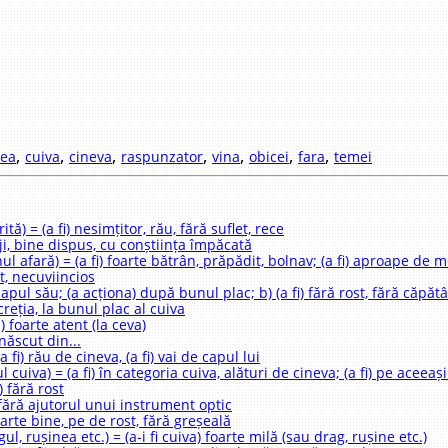
,
,
,
,
,
,
,
rea
cuiva
cineva
raspunzator
vina
obicei
fara
temei
tă) = (a fi) nesimțitor, rău, fără suflet, rece
riji, bine dispus, cu conștiința împăcată
nul afară) = (a fi) foarte bătrân, prăpădit, bolnav; (a fi) aproape de 
at, necuviincios
e capul său; (a acționa) după bunul plac; b) (a fi) fără rost, fără căpătâ
screția, la bunul plac al cuiva
i) foarte atent (la ceva)
 născut din...
a fi) rău de cineva, (a fi) vai de capul lui
 cuiva) = (a fi) în categoria cuiva, alături de cineva; (a fi) pe aceeași
 fără rost
 fără ajutorul unui instrument optic
foarte bine, pe de rost, fără greșeală
ul, rușinea etc.) = (a-i fi cuiva) foarte milă (sau drag, rușine etc.)