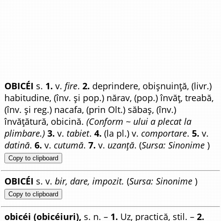
OBICÉI
s.
1.
v.
fire
.
2.
deprindere, obișnuință, (livr.)
habitudine, (înv. și pop.) nărav, (pop.) învăț, treabă,
(înv. și reg.) nacafa, (prin Olt.) săbaș, (înv.)
învățătură, obicină.
(Conform ~ ului a plecat la
plimbare.)
3.
v.
tabiet
.
4.
(la pl.) v.
comportare
.
5.
v.
datină
.
6.
v.
cutumă
.
7.
v.
uzanță
. (
Sursa: Sinonime
)
Copy to clipboard
OBICÉI
s. v.
bir, dare, impozit.
(
Sursa: Sinonime
)
Copy to clipboard
obicéi (obicéiuri),
s. n. –
1.
Uz, practică, stil. –
2.