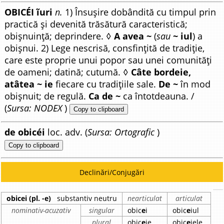
OBICÉI ĩuri
n.
1) Însușire dobândită cu timpul prin
practică și devenită trăsătură caracteristică;
obișnuință; deprindere. ◊
A avea ~
(
sau
~ iul
) a
obișnui. 2) Lege nescrisă, consfințită de tradiție,
care este proprie unui popor sau unei comunități
de oameni; datină; cutumă. ◊
Câte bordeie,
atâtea ~ ie
fiecare cu tradițiile sale.
De ~
în mod
obișnuit; de regulă.
Ca de ~
ca întotdeauna. /
(
Sursa: NODEX
)
Copy to clipboard
de obicéi
loc. adv. (
Sursa: Ortografic
)
Copy to clipboard
Declinări/Conjugări
obicei (pl. -e)
substantiv neutru
nearticulat
articulat
nominativ-acuzativ
singular
obic
e
i
obic
e
iul
plural
obic
e
ie
obic
e
iele