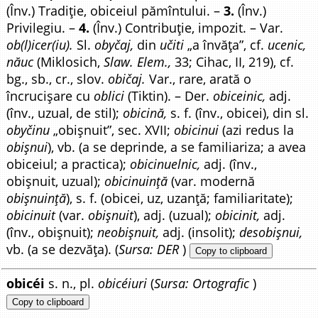
(Înv.) Tradiție, obiceiul pămîntului. –
3.
(Înv.)
Privilegiu. –
4.
(Înv.) Contribuție, impozit. – Var.
ob(l)icer(iu).
Sl.
obyčaj,
din
učiti
„a învăța”, cf.
ucenic,
năuc
(Miklosich,
Slaw. Elem.,
33; Cihac, II, 219), cf.
bg., sb., cr., slov.
običaj.
Var., rare, arată o
încrucișare cu
oblici
(Tiktin). – Der.
obiceinic,
adj.
(înv., uzual, de stil);
obicină,
s. f. (înv., obicei), din sl.
obyčinu
„obișnuit”, sec. XVII;
obicinui
(azi redus la
obișnui
), vb. (a se deprinde, a se familiariza; a avea
obiceiul; a practica);
obicinuelnic,
adj. (înv.,
obișnuit, uzual);
obicinuință
(var. modernă
obișnuință
), s. f. (obicei, uz, uzanță; familiaritate);
obicinuit
(var.
obișnuit
), adj. (uzual);
obicinit,
adj.
(înv., obișnuit);
neobișnuit,
adj. (insolit);
desobișnui,
vb. (a se dezvăța). (
Sursa: DER
)
Copy to clipboard
obicéi
s. n., pl.
obicéiuri
(
Sursa: Ortografic
)
Copy to clipboard