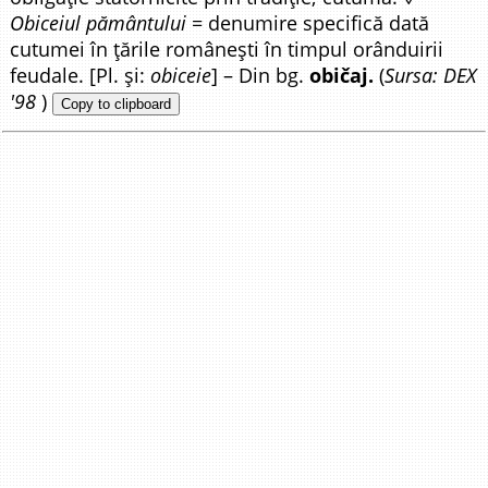
Obiceiul pământului
= denumire specifică dată
cutumei în țările românești în timpul orânduirii
feudale. [Pl. și:
obiceie
] – Din bg.
običaj.
(
Sursa: DEX
'98
)
Copy to clipboard