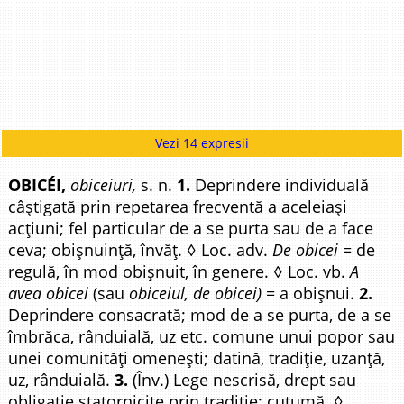
Vezi 14 expresii
OBICÉI,
obiceiuri,
s. n.
1.
Deprindere individuală
câștigată prin repetarea frecventă a aceleiași
acțiuni; fel particular de a se purta sau de a face
ceva; obișnuință, învăț. ◊ Loc. adv.
De obicei
= de
regulă, în mod obișnuit, în genere. ◊ Loc. vb.
A
avea obicei
(sau
obiceiul, de obicei)
= a obișnui.
2.
Deprindere consacrată; mod de a se purta, de a se
îmbrăca, rânduială, uz etc. comune unui popor sau
unei comunități omenești; datină, tradiție, uzanță,
uz, rânduială.
3.
(Înv.) Lege nescrisă, drept sau
obligație statornicite prin tradiție; cutumă. ◊