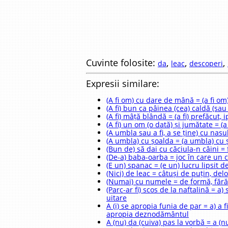
Cuvinte folosite:
,
,
,
da
leac
descoperi
Expresii similare:
(A fi om) cu dare de mână = (a fi om)
(A fi) bun ca pâinea (cea) caldă (sau
(A fi) mâță blândă = (a fi) prefăcut, i
(A fi) un om (o dată) și jumătate = (
(A umbla sau a fi, a se ține) cu nasul 
(A umbla) cu șoalda = (a umbla) cu 
(Bun de) să dai cu căciula-n câini =
(De-a) baba-oarba = joc în care un co
(E un) spanac = (e un) lucru lipsit d
(Nici) de leac = câtuși de puțin, del
(Numai) cu numele = de formă, fără 
(Parc-ar fi) scos de la naftalină = 
uitare
A (i) se apropia funia de par = a) a
apropia deznodământul
A (nu) da (cuiva) pas la vorbă = a (n