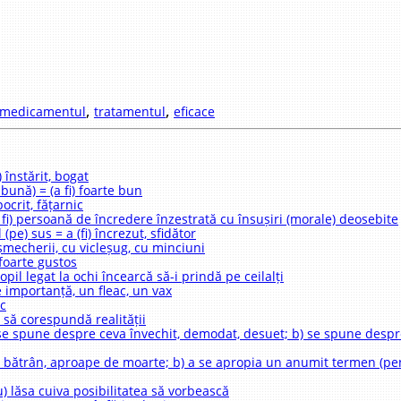
,
,
medicamentul
tratamentul
eficace
 înstărit, bogat
 bună) = (a fi) foarte bun
pocrit, fățarnic
a fi) persoană de încredere înzestrată cu însușiri (morale) deosebite
(pe) sus = a (fi) încrezut, sfidător
șmecherii, cu vicleșug, cu minciuni
 foarte gustos
pil legat la ochi încearcă să-i prindă pe ceilalți
e importanță, un fleac, un vax
oc
să corespundă realității
a) se spune despre ceva învechit, demodat, desuet; b) se spune desp
 fi bătrân, aproape de moarte; b) a se apropia un anumit termen (pe
u) lăsa cuiva posibilitatea să vorbească