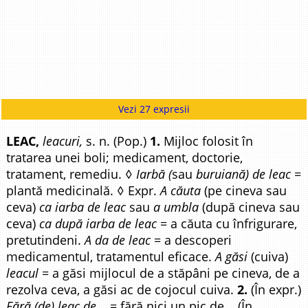
Vezi 27 expresii
LEAC,
leacuri,
s. n. (Pop.)
1.
Mijloc folosit în
tratarea unei boli; medicament, doctorie,
tratament, remediu. ◊
Iarbă (
sau
buruiană) de leac
=
plantă medicinală. ◊ Expr.
A căuta
(pe cineva sau
ceva)
ca iarba de leac
sau
a umbla
(după cineva sau
ceva)
ca după iarba de leac
= a căuta cu înfrigurare,
pretutindeni.
A da de leac
= a descoperi
medicamentul, tratamentul eficace.
A găsi
(cuiva)
leacul
= a găsi mijlocul de a stăpâni pe cineva, de a
rezolva ceva, a găsi ac de cojocul cuiva.
2.
(În expr.)
Fără (de) leac de...
= fără nici un pic de... (În