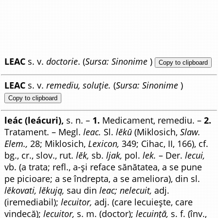
LEAC
s. v.
doctorie
. (
Sursa: Sinonime
)
Copy to clipboard
LEAC
s. v.
remediu, soluție.
(
Sursa: Sinonime
)
Copy to clipboard
leác (leácuri),
s. n. –
1.
Medicament, remediu. –
2.
Tratament. – Megl.
leac.
Sl.
lĕkŭ
(Miklosich,
Slaw.
Elem.,
28; Miklosich,
Lexicon,
349; Cihac, II, 166), cf.
bg., cr., slov., rut.
lĕk,
sb.
ljak,
pol.
lek.
– Der.
lecui,
vb. (a trata; refl., a-și reface sănătatea, a se pune
pe picioare; a se îndrepta, a se ameliora), din sl.
lĕkovati, lĕkują,
sau din
leac; nelecuit,
adj.
(iremediabil);
lecuitor,
adj. (care lecuiește, care
vindecă);
lecuitor,
s. m. (doctor);
lecuință,
s. f. (înv.,