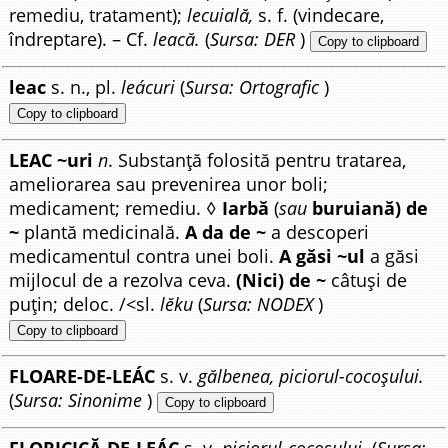
remediu, tratament);
lecuială,
s. f. (vindecare,
îndreptare). – Cf.
leacă.
(
Sursa: DER
)
Copy to clipboard
leac
s. n., pl.
leácuri
(
Sursa: Ortografic
)
Copy to clipboard
LEAC ~uri
n
. Substanță folosită pentru tratarea,
ameliorarea sau prevenirea unor boli;
medicament; remediu. ◊
Iarbă
(
sau
buruiană) de
~
plantă medicinală.
A da de ~
a descoperi
medicamentul contra unei boli.
A găsi ~ul
a găsi
mijlocul de a rezolva ceva.
(Nici) de ~
câtuși de
puțin; deloc. /<sl.
lĕku
(
Sursa: NODEX
)
Copy to clipboard
FLOARE-DE-LEÁC
s. v.
gălbenea, piciorul-cocoșului.
(
Sursa: Sinonime
)
Copy to clipboard