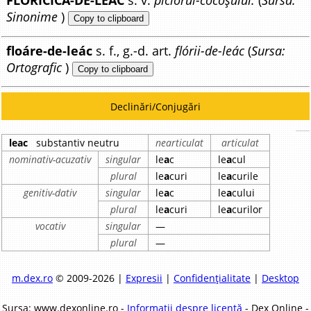
FLORICICĂ-DE-LEÁC
s. v.
piciorul-cocoșului.
(
Sursa:
Sinonime
)
Copy to clipboard
floáre-de-leác
s. f., g.-d. art.
flórii-de-leác
(
Sursa:
Ortografic
)
Copy to clipboard
Declinări/Conjugări
leac
substantiv neutru
nearticulat
articulat
nominativ-acuzativ
singular
le
a
c
le
a
cul
plural
le
a
curi
le
a
curile
genitiv-dativ
singular
le
a
c
le
a
cului
plural
le
a
curi
le
a
curilor
vocativ
singular
—
plural
—
m.dex.ro
© 2009-2026 |
Expresii
|
Confidențialitate
|
Desktop
Sursa: www.dexonline.ro -
Informații despre licență
- Dex Online -