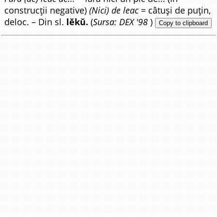
construcții negative)
(Nici) de leac
= câtuși de puțin,
deloc. – Din sl.
lĕkŭ.
(
Sursa: DEX '98
)
Copy to clipboard