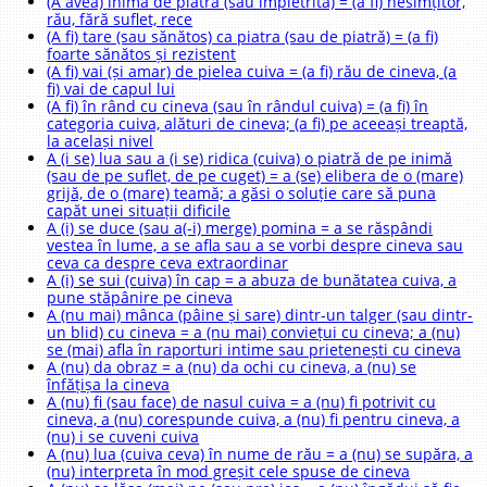
(A avea) inimă de piatră (sau impietrită) = (a fi) nesimțitor,
rău, fără suflet, rece
(A fi) tare (sau sănătos) ca piatra (sau de piatră) = (a fi)
foarte sănătos și rezistent
(A fi) vai (și amar) de pielea cuiva = (a fi) rău de cineva, (a
fi) vai de capul lui
(A fi) în rând cu cineva (sau în rândul cuiva) = (a fi) în
categoria cuiva, alături de cineva; (a fi) pe aceeași treaptă,
la același nivel
A (i se) lua sau a (i se) ridica (cuiva) o piatră de pe inimă
(sau de pe suflet, de pe cuget) = a (se) elibera de o (mare)
grijă, de o (mare) teamă; a găsi o soluție care să puna
capăt unei situații dificile
A (i) se duce (sau a(-i) merge) pomina = a se răspândi
vestea în lume, a se afla sau a se vorbi despre cineva sau
ceva ca despre ceva extraordinar
A (i) se sui (cuiva) în cap = a abuza de bunătatea cuiva, a
pune stăpânire pe cineva
A (nu mai) mânca (pâine și sare) dintr-un talger (sau dintr-
un blid) cu cineva = a (nu mai) conviețui cu cineva; a (nu)
se (mai) afla în raporturi intime sau prietenești cu cineva
A (nu) da obraz = a (nu) da ochi cu cineva, a (nu) se
înfățișa la cineva
A (nu) fi (sau face) de nasul cuiva = a (nu) fi potrivit cu
cineva, a (nu) corespunde cuiva, a (nu) fi pentru cineva, a
(nu) i se cuveni cuiva
A (nu) lua (cuiva ceva) în nume de rău = a (nu) se supăra, a
(nu) interpreta în mod greșit cele spuse de cineva