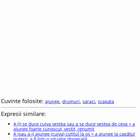
Cuvinte folosite:
,
,
,
ajunge
drumuri
saraci
scapata
Expresii similare:
A (i) se duce cuiva vestea sau a se duce vestea de ceva = a
ajunge foarte cunoscut, vestit, renumit
A (sau a-i) ajunge (cuiva) cuțitul la os = a ajunge la capătul
puterii; a fi într-o situație disperată