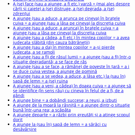
A (se) face (sau a ajunge, a fi etc.) varză = (mai ales despre
cărți și caiete) a (se) distruge, a (se) degrada, a (se)
zdrențui
A ajunge (sau a aduce, a arunca pe cineva) în brațele
cuiva = a ajunge (sau a lăsa pe cineva) la discreția cuiva
A ajunge (sau a aduce, a arunca) în brațele cuiva = a
ajunge (sau a lăsa pe cineva) la discreția cuiva
A ajunge (sau a cădea, a fi etc.) în mintea copiilor = a avea
judecata slăbită (din cauza bătrâneții)
A ajunge (sau a da) în mintea copiilor = a-și pierde
judecata, a se ramoli
A ajunge (sau a fi) de râsul lumii = a ajunge (sau a fi) într-o
situație degradantă; a se face de râs
A ajunge (sau a se face, a rămâne) de poveste în țară = a i
se duce cuiva vestea, a ajunge de pomină
A ajunge (sau a se vedea, a aduce, a lăsa etc.) la (sau în)
sapă de lemn = a (se) ruina
A ajunge (sau a veni, a cădea) în doaga cuiva = a ajunge să
se identifice (în sens rău) cu cineva în felul de a fi, de a
gândi
A ajunge bine = a dobândi succese; a reuși, a izbuti
A ajunge de la moară la râșniță = a ajunge dintr-o situație
bună într-una rea; a scăpăta
A ajunge departe = a răzbi prin greutăți și a atinge scopul
dorit
A ajunge la (sau în) sapă de lemn = a sărăci cu
desăvârșire