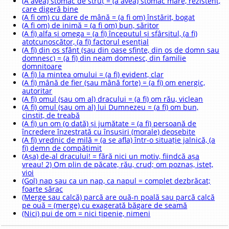
(A avea) stomac de struț = (a avea) stomac mare, rezistent,
care digeră bine
(A fi om) cu dare de mână = (a fi om) înstărit, bogat
(A fi om) de inimă = (a fi om) bun, săritor
(A fi) alfa și omega = (a fi) începutul și sfârșitul, (a fi)
atotcunoscător, (a fi) factorul esențial
(A fi) din os sfânt (sau din oase sfinte, din os de domn sau
domnesc) = (a fi) din neam domnesc, din familie
domnitoare
(A fi) la mintea omului = (a fi) evident, clar
(A fi) mână de fier (sau mână forte) = (a fi) om energic,
autoritar
(A fi) omul (sau om al) dracului = (a fi) om rău, viclean
(A fi) omul (sau om al) lui Dumnezeu = (a fi) om bun,
cinstit, de treabă
(A fi) un om (o dată) și jumătate = (a fi) persoană de
încredere înzestrată cu însușiri (morale) deosebite
(A fi) vrednic de milă = (a se afla) într-o situație jalnică, (a
fi) demn de compătimit
(Așa) de-al dracului! = fără nici un motiv, fiindcă așa
vreau! 2) Om plin de păcate, rău, crud; om poznaș, isteț,
vioi
(Gol) nap sau ca un nap, ca napul = complet dezbrăcat;
foarte sărac
(Merge sau calcă) parcă are ouă-n poală sau parcă calcă
pe ouă = (merge) cu exagerată băgare de seamă
(Nici) pui de om = nici țipenie, nimeni