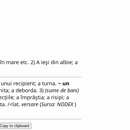
în mare etc. 2) A ieși din albie; a
unui recipient; a turna.
~ un
ita; a deborda. 3)
(sume de bani)
cțiile; a împrăștia; a risipi; a
ta. /<lat.
versare
(
Sursa: NODEX
)
Copy to clipboard