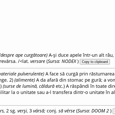
(despre ape curgătoare)
A-și duce apele într-un alt râu, 
revărsa. /<lat.
versare
(
Sursa: NODEX
)
Copy to clipboard
materiale pulverulente)
A face să curgă prin răsturnarea 
nge. 2)
(alimente)
A da afară din stomac pe gură; a vom
4)
(surse de lumină, căldură
etc.) A răspândi în toate dire
litar la o unitate sau a-l transfera dintr-o unitate în al
rs,
2 sg.
verși,
3
vársă;
conj.
să vérse
(
Sursa: DOOM 2
)