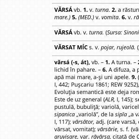
VĂRSÁ
vb.
1.
v.
turna
.
2.
a răstu
mare.)
5.
(MED.)
v.
vomita
.
6.
v.
r
VĂRSÁ
vb. v.
turna.
(
Sursa: Sinon
VĂRSAT MÍC
s. v.
pojar, rujeolă.
(
vărsá (-s, át),
vb. –
1.
A turna. –
lichid în pahare. –
6.
A difuza, a 
apă mai mare, a-și uni apele.
9.
(
I, 442; Pușcariu 1861; REW 9252), 
Evoluția semantică este deja rom
Este de uz general (
ALR,
I, 145); 
pustulă, bubuliță; variolă, varice
sipanica
„variolă”, de la
sipĭa
„a v
I, 117);
vărsător,
adj. (care varsă,
vărsat, vomitat);
vărsărie,
s. f. (v
aruvisare,
var.
răvărsa,
citată de C