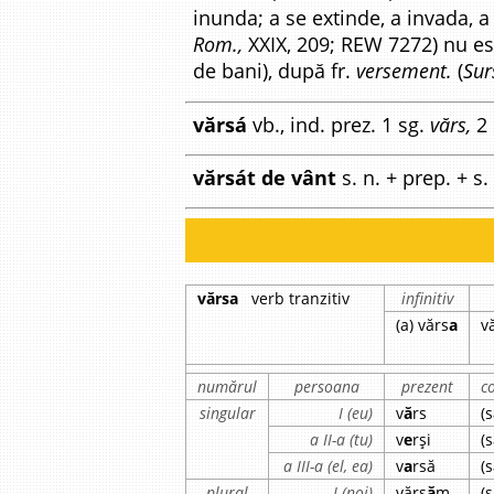
inunda; a se extinde, a invada, a 
Rom.,
XXIX, 209; REW 7272) nu est
de bani), după fr.
versement.
(
Sur
vărsá
vb., ind. prez. 1 sg.
vărs,
2 
vărsát de vânt
s. n. + prep. + s. 
vărsa
verb tranzitiv
infinitiv
(a) vărs
a
v
numărul
persoana
prezent
c
singular
I (eu)
v
ă
rs
(s
a II-a (tu)
v
e
rși
(s
a III-a (el, ea)
v
a
rsă
(s
plural
I (noi)
vărs
ă
m
(