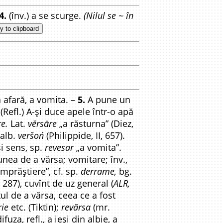
4.
(înv.) a se scurge.
(Nilul se ~ în
y to clipboard
 afară, a vomita. –
5.
A pune un
(Refl.) A-și duce apele într-o apă
re.
Lat.
vĕrsāre
„a răsturna” (Diez,
alb.
veršoń
(Philippide, II, 657).
i sens, sp.
revesar
„a vomita”.
iunea de a vărsa; vomitare; înv.,
împrăștiere”, cf. sp.
derrame,
bg.
, 287), cuvînt de uz general (
ALR,
ptul de a vărsa, ceea ce a fost
rie
etc. (Tiktin);
revărsa
(mr.
uza, refl., a ieși din albie, a