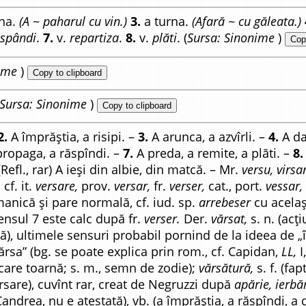
rna.
(A ~ paharul cu vin.)
3.
a turna.
(Afară ~ cu găleata.)
ăspândi
.
7.
v.
repartiza
.
8.
v.
plăti
. (
Sursa: Sinonime
)
Cop
ime
)
Copy to clipboard
Sursa: Sinonime
)
Copy to clipboard
2.
A împrăștia, a risipi. –
3.
A arunca, a azvîrli. –
4.
A da
propaga, a răspîndi. –
7.
A preda, a remite, a plăti. –
8.
Refl., rar) A ieși din albie, din matcă. – Mr.
versu, virsa
cf. it.
versare,
prov.
versar,
fr.
verser,
cat., port.
vessar,
anică și pare normală, cf. iud. sp.
arrebeser
cu acelaș
sensul 7 este calc după fr.
verser.
Der.
vărsat,
s. n. (acț
lă), ultimele sensuri probabil pornind de la ideea de „
ărsa” (bg. se poate explica prin rom., cf. Capidan,
LL,
I
 care toarnă; s. m., semn de zodie);
vărsătură,
s. f. (fa
ărsare), cuvînt rar, creat de Negruzzi după
apărie, ierbă
andrea, nu e atestată), vb. (a împrăștia, a răspîndi, a dif