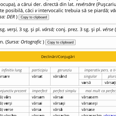
ocupa), a cărui der. directă din lat.
revĕrsāre
(Pușcariu
e posibilă, căci
v
intervocalic trebuia să se piardă;
vă
sa: DER
)
Copy to clipboard
sg.
verși,
3 sg. și pl.
vársă;
conj. prez. 3 sg. și pl.
vérse
(
n. (
Sursa: Ortografic
)
Copy to clipboard
Declinări/Conjugări
infinitiv lung
participiu
gerunziu
imperativ pers. a II
ărs
a
re
vărs
a
t
vărs
â
nd
singular
plur
v
a
rsă
vărs
a
ț
onjunctiv prezent
imperfect
perfect simplu
mai mult ca perfec
ă) v
ă
rs
vărs
a
m
vărs
a
i
vărs
a
sem
ă) v
e
rși
vărs
a
i
vărs
a
și
vărs
a
seși
ă) v
e
rse
vărs
a
vărs
ă
vărs
a
se
să) vărs
ă
m
vărs
a
m
vărs
a
răm
vărs
a
serăm,
vărs
a
s