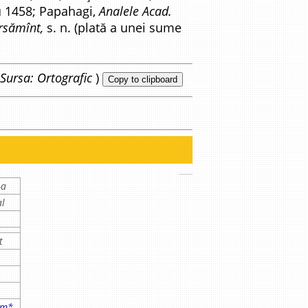
 1458; Papahagi,
Analele Acad.
rsămînt,
s. n. (plată a unei sume
Sursa: Ortografic
)
Copy to clipboard
-a
al
i
t
em*