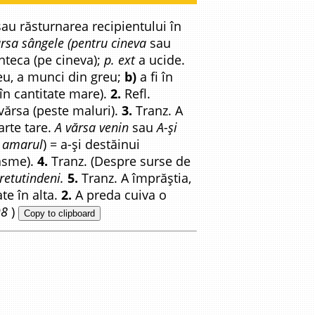
sau răsturnarea recipientului în
ărsa sângele (pentru cineva
sau
inteca (pe cineva);
p. ext
a ucide.
eu, a munci din greu;
b)
a fi în
în cantitate mare).
2.
Refl.
evărsa (peste maluri).
3.
Tranz. A
arte tare.
A vărsa venin
sau
A-și
, amarul
) = a-și destăinui
basme).
4.
Tranz. (Despre surse de
retutindeni.
5.
Tranz. A împrăștia,
te în alta.
2.
A preda cuiva o
98
)
Copy to clipboard