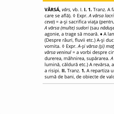
VĂRSÁ,
vărs,
vb. I.
I. 1.
Tranz. A f
care se află). ◊ Expr.
A vărsa lacr
ceva
) = a-și sacrifica viața (pent
A vărsa (multe) sudori
(sau
nădușe
agonie, a trage să moară. ♦ A la
(Despre râuri, fluvii etc.) A-și 
vomita. ◊ Expr.
A-și vărsa (și) ma
vărsa veninul
= a vorbi despre ci
durerea, mâhnirea, supărarea.
A
lumină, căldură etc.) A revărsa, 
a risipi.
II.
Tranz.
1.
A repartiza u
sumă de bani, de obiecte de valoar