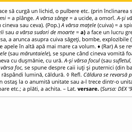
ace să curgă un lichid, o pulbere etc. (prin înclinarea 
imi
= a plânge.
A vărsa sânge
= a ucide, a omorî.
A-și v
ru cineva sau ceva). (Pop.)
A vărsa mațele
(cuiva) = a sp
li
sau
a vărsa sudori de moarte
=
a)
a face un lucru gr
nsa, a arunca asupra cuiva săgeți, bombe, explozibile (
duce apele în altă apă mai mare ca volum. ♦ (Rar) A se r
țele
(sau
măruntaiele
), se spune când cineva vomită fo
neva cu dușmănie, cu ură.
A-și vărsa focul
(sau
sufletul
 vărsa foc,
se spune despre caii iuți și puternici (din 
a răspândi lumină, căldură. ◊ Refl.
Căldura se revarsă p
n ostaș la o anumită unitate sau a-l trece dintr-o unita
e etc.; a plăti, a achita. – Lat.
versare.
(
Sursa: DEX '