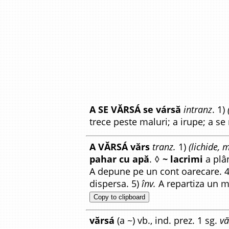
A SE VĂRSÁ se vársă
intranz
. 1)
trece peste maluri; a irupe; a se 
A VĂRSÁ vărs
tranz.
1)
(lichide, 
pahar cu apă
. ◊
~ lacrimi
a plâ
A depune pe un cont oarecare. 
dispersa. 5)
înv.
A repartiza un mi
Copy to clipboard
vărsá
(a ~) vb., ind. prez. 1 sg.
vă