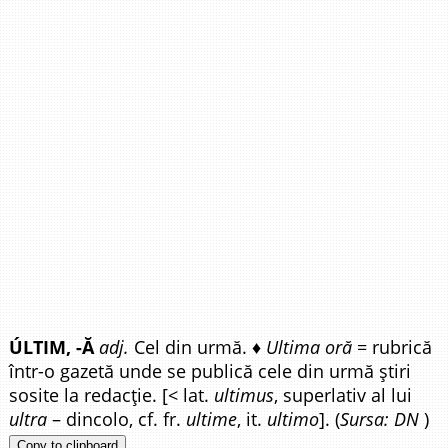
ÚLTIM, -Ă
adj.
Cel din urmă. ♦
Ultima oră
= rubrică
într-o gazetă unde se publică cele din urmă știri
sosite la redacție. [< lat.
ultimus
, superlativ al lui
ultra
– dincolo, cf. fr.
ultime
, it.
ultimo
]. (
Sursa: DN
)
Copy to clipboard