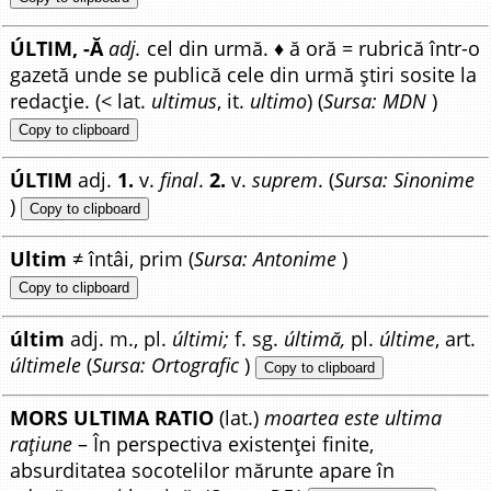
ÚLTIM, -Ă
adj.
cel din urmă. ♦ ă oră = rubrică într-o
gazetă unde se publică cele din urmă știri sosite la
redacție. (< lat.
ultimus
, it.
ultimo
) (
Sursa: MDN
)
Copy to clipboard
ÚLTIM
adj.
1.
v.
final
.
2.
v.
suprem
. (
Sursa: Sinonime
)
Copy to clipboard
Ultim
≠ întâi, prim (
Sursa: Antonime
)
Copy to clipboard
últim
adj. m., pl.
últimi;
f. sg.
últimă,
pl.
últime
, art.
últimele
(
Sursa: Ortografic
)
Copy to clipboard
MORS ULTIMA RATIO
(lat.)
moartea este ultima
rațiune
– În perspectiva existenței finite,
absurditatea socotelilor mărunte apare în