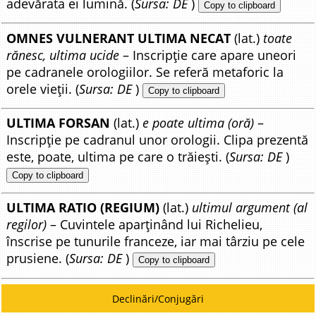
adevărata ei lumină. (
Sursa: DE
)
Copy to clipboard
OMNES VULNERANT ULTIMA NECAT
(lat.)
toate
rănesc, ultima ucide
– Inscripție care apare uneori
pe cadranele orologiilor. Se referă metaforic la
orele vieții. (
Sursa: DE
)
Copy to clipboard
ULTIMA FORSAN
(lat.)
e poate ultima (oră)
–
Inscripție pe cadranul unor orologii. Clipa prezentă
este, poate, ultima pe care o trăiești. (
Sursa: DE
)
Copy to clipboard
ULTIMA RATIO (REGIUM)
(lat.)
ultimul argument (al
regilor)
– Cuvintele aparținând lui Richelieu,
înscrise pe tunurile franceze, iar mai târziu pe cele
prusiene. (
Sursa: DE
)
Copy to clipboard
Declinări/Conjugări