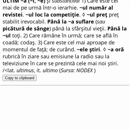
ÚLTIM ~ă (~i, ~e)
și substantival
1) Care este cel
mai de pe urmă într-o ierarhie.
~ul număr al
revistei
.
~ul loc la competiție
. ◊
~ul preț
preț
stabilit irevocabil.
Până la ~a suflare
(
sau
picătură de sânge
) până la sfârșitul vieții.
Până la
~ul
toți. 2) Care rămâne în urmă; care se află în
coadă; codaș. 3) Care este cel mai aproape de
momentul de față; de curând.
~ele știri
. ◊
~a oră
rubrică în ziare sau emisiune la radio sau la
televiziune în care se prezintă cele mai noi știri.
/<lat.
ultimus
, it.
ultimo
(
Sursa: NODEX
)
Copy to clipboard