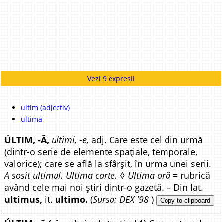
Vezi 9 expresii
ultim (adjectiv)
ultima
ÚLTIM, -Ă,
ultimi, -e,
adj. Care este cel din urmă
(dintr-o serie de elemente spațiale, temporale,
valorice); care se află la sfârșit, în urma unei serii.
A sosit ultimul. Ultima carte.
◊
Ultima oră
= rubrică
având cele mai noi știri dintr-o gazetă. – Din lat.
ultimus,
it.
ultimo.
(
Sursa: DEX '98
)
Copy to clipboard