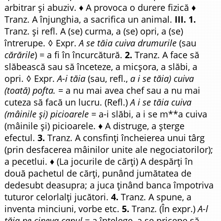
arbitrar și abuziv. ♦ A provoca o durere fizică ♦
Tranz. A înjunghia, a sacrifica un animal.
III. 1.
Tranz. și refl. A (se) curma, a (se) opri, a (se)
întrerupe. ◊ Expr.
A se tăia cuiva drumurile
(sau
cărările
) = a fi în încurcătură.
2.
Tranz. A face să
slăbească sau să înceteze, a micșora, a slăbi, a
opri. ◊ Expr.
A-i tăia
(sau, refl.,
a i se tăia) cuiva
(toată) pofta.
= a nu mai avea chef sau a nu mai
cuteza să facă un lucru. (Refl.)
A i se tăia cuiva
(mâinile și) picioarele
= a-i slăbi, a i se m**a cuiva
(mâinile și) picioarele. ♦ A distruge, a șterge
efectul.
3.
Tranz. A consfinți încheierea unui târg
(prin desfacerea mâinilor unite ale negociatorilor);
a pecetlui. ♦ (La jocurile de cărți) A despărți în
două pachetul de cărți, punând jumătatea de
dedesubt deasupra; a juca ținând banca împotriva
tuturor celorlalți jucători.
4.
Tranz. A spune, a
inventa minciuni, vorbe etc.
5.
Tranz. (În expr.)
A-l
tăia pe cineva capul
= a înțelege, a se pricepe să