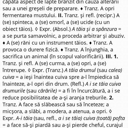
căpăta aspect de lapte brânzit din cauza alterării
sau a unei greșeli de preparare. ♦ Tranz. A opri
fermentarea mustului.
II.
Tranz. și refl. (recipr.) A
(se) spinteca, a (se) omorî, a (se) ucide (cu un
obiect tăios). ◊ Expr. (Absol.)
A tăia și a spânzura
=
a se purta samavolnic, a proceda arbitrar și abuziv.
♦ A (se) răni cu un instrument tăios. ♦ Tranz. A
provoca o durere fizică. ♦ Tranz. A înjunghia, a
sacrifica un animal (în scopul valorificării).
III. 1.
Tranz. și refl. A (se) curma, a (se) opri, a (se)
întrerupe. ◊ Expr. (Tranz.)
A tăia drumul
(sau
calea)
cuiva
= a ieși înaintea cuiva spre a-l împiedica să
înainteze, a-l opri din drum. (Refl.)
A i se tăia cuiva
drumurile
(sau
cărările)
= a fi în încurcătură, a i se
reduce posibilitatea de a-și aranja treburile.
2.
Tranz. A face să slăbească sau să înceteze; a
micșora, a slăbi, a modera, a atenua, a opri. ◊
Expr.
A-i tăia
(sau, refl.,
a i se tăia) cuiva (toată) pofta
= a face să-și piardă sau a-și pierde cheful, curajul