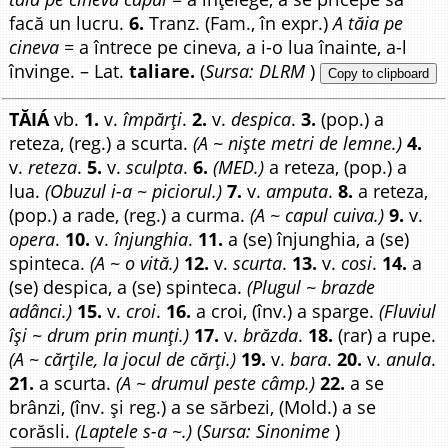
facă un lucru.
6.
Tranz. (Fam., în expr.)
A tăia pe
cineva
= a întrece pe cineva, a i-o lua înainte, a-l
învinge. – Lat.
taliare.
(
Sursa: DLRM
)
Copy to clipboard
TĂIÁ
vb.
1.
v.
împărți
.
2.
v.
despica
.
3.
(pop.) a
reteza, (reg.) a scurta.
(A ~ niște metri de lemne.)
4.
v.
reteza
.
5.
v.
sculpta
.
6.
(MED.)
a reteza, (pop.) a
lua.
(Obuzul i-a ~ piciorul.)
7.
v.
amputa
.
8.
a reteza,
(pop.) a rade, (reg.) a curma.
(A ~ capul cuiva.)
9.
v.
opera
.
10.
v.
înjunghia
.
11.
a (se) înjunghia, a (se)
spinteca.
(A ~ o vită.)
12.
v.
scurta
.
13.
v.
cosi
.
14.
a
(se) despica, a (se) spinteca.
(Plugul ~ brazde
adânci.)
15.
v.
croi
.
16.
a croi, (înv.) a sparge.
(Fluviul
își ~ drum prin munți.)
17.
v.
brăzda
.
18.
(rar) a rupe.
(A ~ cărțile, la jocul de cărți.)
19.
v.
bara
.
20.
v.
anula
.
21.
a scurta.
(A ~ drumul peste câmp.)
22.
a se
brânzi, (înv. și reg.) a se sărbezi, (Mold.) a se
corăsli.
(Laptele s-a ~.)
(
Sursa: Sinonime
)