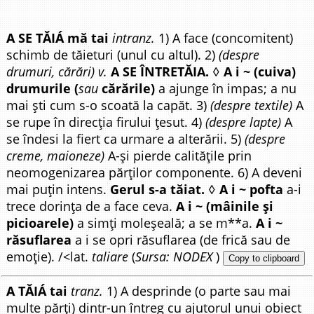
A SE TĂIÁ mă tai
intranz.
1) A face (concomitent)
schimb de tăieturi (unul cu altul). 2)
(despre
drumuri, cărări) v.
A SE ÎNTRETĂIA.
◊
A i ~ (cuiva)
drumurile (
sau
cărările)
a ajunge în impas; a nu
mai ști cum s-o scoată la capăt. 3)
(despre textile)
A
se rupe în direcția firului țesut. 4)
(despre lapte)
A
se îndesi la fiert ca urmare a alterării. 5)
(despre
creme, maioneze)
A-și pierde calitățile prin
neomogenizarea părților componente. 6) A deveni
mai puțin intens.
Gerul s-a tăiat.
◊
A i ~ pofta
a-i
trece dorința de a face ceva.
A i ~ (mâinile și
picioarele)
a simți moleșeală; a se m**a.
A i ~
răsuflarea
a i se opri răsuflarea (de frică sau de
emoție). /<lat.
taliare
(
Sursa: NODEX
)
Copy to clipboard
A TĂIÁ tai
tranz.
1) A desprinde (o parte sau mai
multe părți) dintr-un întreg cu ajutorul unui obiect