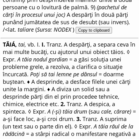
persoane cu o lovitură de palmă. 9)
(pachetul de
cărți în procesul unui joc)
A despărți în două părți
punând jumătatea de sus de desubt (sau invers).
/<lat.
taliare
(
Sursa: NODEX
)
Copy to clipboard
TĂIÁ,
tai,
vb. I.
I.
Tranz. A despărți, a separa ceva în
mai multe bucăți, cu ajutorul unui obiect tăios. ◊
Expr.
A tăia nodul gordian
= a găsi soluția unei
probleme grele, a rezolva, a clarifica o situație
încurcată.
Poți să tai lemne pe dânsul
= doarme
buștean. ♦ A desprinde, a desface filele unei cărți
unite la margini. ♦ A diviza un solid sau a
desprinde părți din el prin procedee tehnice,
chimice, electrice etc.
2.
Tranz. A despica, a
spinteca. ◊ Expr.
A (-și) tăia drum
(sau
cale, cărare)
=
a-și face loc, a-și croi drum.
3.
Tranz. A suprima
(un text sau o parte din el). ◊ Expr.
A tăia răul de la
rădăcină
= a stârpi radical o manifestare negativă a