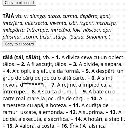
Copy to clipboard
TĂIÁ
vb. v.
alunga, ataca, curma, depărta, goni,
interfera, intersecta, inventa, izbi, izgoni, încrucișa,
îndepărta, întrerupe, întretăia, lovi, născoci, opri,
plăsmui, scorni, ticlui, stârpi.
(
Sursa: Sinonime
)
Copy to clipboard
tăiá (tái, tăiát),
vb. –
1.
A diviza ceva cu un obiect
tăios. –
2.
A fi ascuțit, tăios. –
3.
A divide, a separa.
–
4.
A ciopli, a șlefui, a da formă. –
5.
A despărți un
grup de cărți de joc cu o altă carte. –
6.
A simți
nevoia d*******i. –
7.
A reține, a împiedica, a
întrerupe. –
8.
A scurta drumul. –
9.
A bate cu o
carte mai mare la jocurile de cărți. –
10.
A
amesteca cu apă, a boteza. –
11.
A curăța de
ramuri uscate, a emonda. –
12.
A suprima. –
13.
A
ucide, a executa, a sacrifica. –
14.
A hotărî, a stabili.
–
15.
A valora, a costa. –
16.
(Înv.) A falsifica