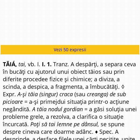
Vezi 50 expresii
TĂIÁ,
tai,
vb. I.
I. 1.
Tranz. A despărți, a separa ceva
în bucăți cu ajutorul unui obiect tăios sau prin
diferite procedee fizice și chimice; a diviza, a
scinda, a despica, a fragmenta, a îmbucătăți. ◊
Expr.
A-și tăia (singur) craca
(sau
creanga) de sub
picioare
= a-și primejdui situația printr-o acțiune
negândită.
A tăia nodul gordian
= a găsi soluția unei
probleme grele, a rezolva, a clarifica o situație
încurcată.
Poți să tai lemne pe dânsul,
se spune
despre cineva care doarme adânc. ♦ Spec. A
desprinde, a desface filele unei cărți necitite, unite