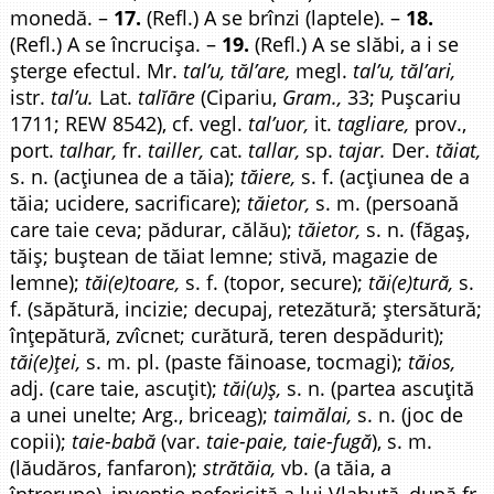
monedă. –
17.
(Refl.) A se brînzi (laptele). –
18.
(Refl.) A se încrucișa. –
19.
(Refl.) A se slăbi, a i se
șterge efectul. Mr.
tal’u, tăl’are,
megl.
tal’u, tăl’ari,
istr.
tal’u.
Lat.
talĭāre
(Cipariu,
Gram.,
33; Pușcariu
1711; REW 8542), cf. vegl.
tal’uor,
it.
tagliare,
prov.,
port.
talhar,
fr.
tailler,
cat.
tallar,
sp.
tajar.
Der.
tăiat,
s. n. (acțiunea de a tăia);
tăiere,
s. f. (acțiunea de a
tăia; ucidere, sacrificare);
tăietor,
s. m. (persoană
care taie ceva; pădurar, călău);
tăietor,
s. n. (făgaș,
tăiș; buștean de tăiat lemne; stivă, magazie de
lemne);
tăi(e)toare,
s. f. (topor, secure);
tăi(e)tură,
s.
f. (săpătură, incizie; decupaj, retezătură; ștersătură;
înțepătură, zvîcnet; curătură, teren despădurit);
tăi(e)ței,
s. m. pl. (paste făinoase, tocmagi);
tăios,
adj. (care taie, ascuțit);
tăi(u)ș,
s. n. (partea ascuțită
a unei unelte; Arg., briceag);
taimălai,
s. n. (joc de
copii);
taie-babă
(var.
taie-paie, taie-fugă
), s. m.
(lăudăros, fanfaron);
strătăia,
vb. (a tăia, a