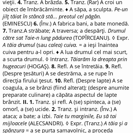
vieții.
4.
Tranz. A brăzda.
5.
Tranz. (Rar) A croi un
obiect de îmbrăcăminte. ♦ A săpa, a sculpta.
Pe-un
jilț tăiat în stâncă stă... preotul cel păgân.
(EMINESCU)
6.
(Înv.) A fabrica bani, a bate monedă.
7.
Tranz.A străbate; A traversa; a despărți.
Drumul
către sat Taie-n lung pădurea
(TOPÎRCEANU). ◊ Expr.
A tăia drumul
(sau
calea) cuiva.
= a ieși înaintea
cuiva pentru a-l opri. ♦ A lua drumul cel mai scurt,
a scurta drumul. ◊ Intranz.
Tăiarăm la dreapta prin
hugeacuri
(HOGAȘ).
8.
Refl. A se întretăia.
9.
Refl.
(Despre țesături) A se destrăma, a se rupe în
direcția firului țesut.
10.
Refl. (Despre lapte) A se
coagula, a se brânzi (fiind alterat); (despre anumite
preparate culinare) a căpăta aspectul de lapte
brânzit.
II. 1.
Tranz. și refl. A (se) spinteca, a (se)
omorî, a (se) ucide.
2.
Tranz. și intranz. (Înv.) A
ataca; a bate; a izbi.
Taie tu marginile, Eu să tai
mijloacele
(ALECSANDRI). ◊ Expr. (Tranz.)
A tăia și a
spânzura
= a se purta samavolnic, a proceda