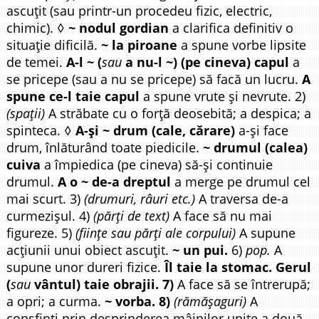
ascuțit (sau printr-un procedeu fizic, electric,
chimic). ◊
~ nodul gordian
a clarifica definitiv o
situație dificilă.
~ la piroane
a spune vorbe lipsite
de temei.
A-l ~ (
sau
a nu-l ~) (pe cineva) capul
a
se pricepe (sau a nu se pricepe) să facă un lucru.
A
spune ce-l taie capul
a spune vrute și nevrute. 2)
(spații)
A străbate cu o forță deosebită; a despica; a
spinteca. ◊
A-și ~ drum (cale, cărare)
a-și face
drum, înlăturând toate piedicile.
~ drumul (calea)
cuiva
a împiedica (pe cineva) să-și continuie
drumul.
A o ~ de-a dreptul
a merge pe drumul cel
mai scurt. 3)
(drumuri, râuri etc.)
A traversa de-a
curmezișul. 4)
(părți de text)
A face să nu mai
figureze. 5)
(ființe sau părți ale corpului)
A supune
acțiunii unui obiect ascuțit.
~ un pui.
6)
pop.
A
supune unor dureri fizice.
Îl taie la stomac. Gerul
(
sau
vântul) taie obrajii. 7)
A face să se întrerupă;
a opri; a curma.
~ vorba. 8)
(rămășaguri)
A
consfinți prin desprinderea mâinilor unite a două