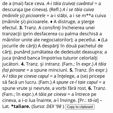
de a (mai) face ceva.
A-i tăia (cuiva) cuvântul
= a
descuraja (pe cineva). (Refl.)
A i se tăia cuiva
(mâinile și) picioarele
= a-i slăbi, a i se m**a cuiva
(mâinile și) picioarele. ♦ A distruge, a șterge
efectul.
3.
Tranz. A consfinți încheierea unei
tranzacții (prin desfacerea cu palma deschisă a
mâinilor unite ale negociatorilor); a pecetlui. ♦ (La
jocurile de cărți) A despărți în două pachetul de
cărți, punând jumătatea de dedesubt deasupra; a
juca ținând banca împotriva tuturor celorlalți
jucători.
4.
Tranz. și intranz. (Fam.; în expr.)
A tăia
(la) piroane
= a spune minciuni.
5.
Tranz. (În expr.)
A-l tăia pe cineva capul
= a înțelege, a (se) pricepe
să facă un lucru. (Fam.)
A spune ce-l taie capul
= a
spune vrute și nevrute, a vorbi fără rost.
6.
Tranz.
(Fam.; în expr.)
A tăia pe cineva
= a întrece pe
cineva, a i-o lua înainte, a-l învinge. [Pr.:
tă-ia
] –
Lat.
*taliare.
(
Sursa: DEX '98
)
Copy to clipboard