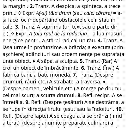
la margini.
2.
Tranz. A despica, a spinteca, a trece
prin... ◊ Expr.
A(-și) tăia drum
(sau
cale, cărare)
= a-
și face loc îndepărtând obstacolele ce îi stau în
cale.
3.
Tranz. A suprima (un text sau o parte din
el). ◊ Expr.
A tăia răul de la rădăcină =
a lua măsuri
energice pentru a stârpi radical un rău.
4.
Tranz. A
lăsa urme în profunzime, a brăzda; a executa (prin
așchiere) adâncituri sau proeminențe pe suprafața
unui obiect. ♦ A săpa, a sculpta.
5.
Tranz. (Rar) A
croi un obiect de îmbrăcăminte.
6.
Tranz. (Înv.) A
fabrica bani, a bate monedă.
7.
Tranz. (Despre
drumuri, râuri etc.) A străbate; a traversa. ♦
(Despre oameni, vehicule etc.) A merge pe drumul
cel mai scurt; a scurta drumul.
8.
Refl. recipr. A se
întretăia.
9.
Refl. (Despre țesături) A se destrăma, a
se rupe în direcția firului țesut sau la îndoituri.
10.
Refl. (Despre lapte) A se coagula, a se brânzi (fiind
alterat); (despre anumite preparate culinare) a