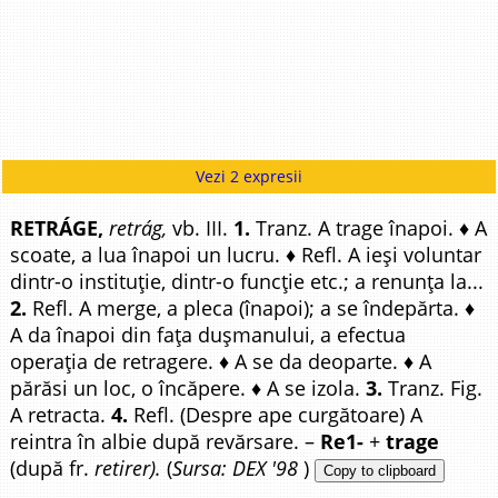
Vezi 2 expresii
RETRÁGE,
retrág,
vb. III.
1.
Tranz. A trage înapoi. ♦ A
scoate, a lua înapoi un lucru. ♦ Refl. A ieși voluntar
dintr-o instituție, dintr-o funcție etc.; a renunța la...
2.
Refl. A merge, a pleca (înapoi); a se îndepărta. ♦
A da înapoi din fața dușmanului, a efectua
operația de retragere. ♦ A se da deoparte. ♦ A
părăsi un loc, o încăpere. ♦ A se izola.
3.
Tranz. Fig.
A retracta.
4.
Refl. (Despre ape curgătoare) A
reintra în albie după revărsare. –
Re1-
+
trage
(după fr.
retirer).
(
Sursa: DEX '98
)
Copy to clipboard