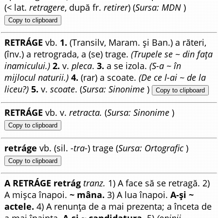
(< lat.
retragere
, după fr.
retirer
) (
Sursa: MDN
)
Copy to clipboard
RETRÁGE
vb.
1.
(Transilv, Maram. și Ban.) a răteri,
(înv.) a retrograda, a (se) trage.
(Trupele se ~ din fața
inamicului.)
2.
v.
pleca
.
3.
a se izola.
(S-a ~ în
mijlocul naturii.)
4.
(rar) a scoate.
(De ce l-ai ~ de la
liceu?)
5.
v.
scoate
. (
Sursa: Sinonime
)
Copy to clipboard
RETRÁGE
vb. v.
retracta.
(
Sursa: Sinonime
)
Copy to clipboard
retráge
vb. (sil.
-tra-
) trage (
Sursa: Ortografic
)
Copy to clipboard
A RETRÁGE retrág
tranz.
1) A face să se retragă. 2)
A mișca înapoi.
~ mâna.
3) A lua înapoi.
A-și ~
actele.
4) A renunța de a mai prezenta; a înceta de