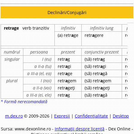
Declinări/Conjugări
retrage
verb tranzitiv
infinitiv
infinitiv lung
part
(a) retr
a
ge
retr
a
gere
retr
numărul
persoana
prezent
conjunctiv prezent
imp
singular
I (eu)
retr
a
g
(să) retr
a
g
retr
a II-a (tu)
retr
a
gi
(să) retr
a
gi
retr
a III-a (el, ea)
retr
a
ge
(să) retr
a
gă
retr
plural
I (noi)
retr
a
gem
(să) retr
a
gem
retr
a II-a (voi)
retr
a
geți
(să) retr
a
geți
retr
a III-a (ei, ele)
retr
a
g
(să) retr
a
gă
retr
* Formă nerecomandată
m.dex.ro
© 2009-2026 |
Expresii
|
Confidențialitate
|
Desktop
Sursa: www.dexonline.ro -
Informații despre licență
- Dex Online -