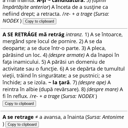
a mai înainta.
A-și ~ candidatura.
5)
(opinii
împărtășite anterior
) A înceta de a susține ca
nefiind drept; a retracta. /
re- + a trage
(
Sursa:
NODEX
)
Copy to clipboard
A SE RETRÁGE mă retrág
intranz.
1) A se întoarce,
mergând spre locul de pornire. 2) A se da
deoparte; a se duce într-o parte. 3) A pleca,
părăsind un loc. 4)
(despre armate)
A da înapoi în
fața inamicului. 5) A părăsi un domeniu de
activitate sau o funcție. 6) A se depărta de tumultul
vieții, trăind în singurătate; a se pustnici; a se
închide; a se izola.
~ la țară
. 7)
(despre ape)
A
reintra în albie (după revărsare). 8)
(despre mare)
A
fi în reflux. /
re- + a trage
(
Sursa: NODEX
)
Copy to clipboard
A se retrage
≠ a avansa, a înainta (
Sursa: Antonime
)
Copy to clipboard