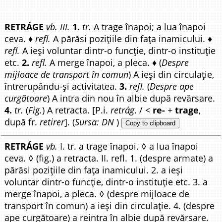
RETRÁGE
vb. III.
1.
tr.
A trage înapoi; a lua înapoi
ceva. ♦
refl.
A părăsi pozițiile din fața inamicului. ♦
refl.
A ieși voluntar dintr-o funcție, dintr-o instituție
etc.
2.
refl.
A merge înapoi, a pleca. ♦ (
Despre
mijloace de transport în comun
) A ieși din circulație,
întrerupându-și activitatea.
3.
refl.
(
Despre ape
curgătoare
) A intra din nou în albie după revărsare.
4.
tr.
(
Fig.
) A retracta. [P.i.
retrág
. / <
re-
+
trage
,
după fr.
retirer
]. (
Sursa: DN
)
Copy to clipboard
RETRÁGE
vb.
I. tr. a trage înapoi. ◊ a lua înapoi
ceva. ◊ (fig.) a retracta. II. refl. 1. (despre armate) a
părăsi pozițiile din fața inamicului. 2. a ieși
voluntar dintr-o funcție, dintr-o instituție etc. 3. a
merge înapoi, a pleca. ◊ (despre mijloace de
transport în comun) a ieși din circulație. 4. (despre
ape curgătoare) a reintra în albie după revărsare.