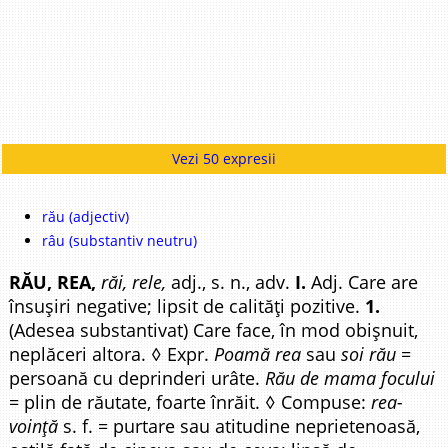
Vezi 50 expresii
rău (adjectiv)
râu (substantiv neutru)
RĂU, REA,
răi, rele,
adj., s. n., adv.
I.
Adj. Care are
însușiri negative; lipsit de calități pozitive.
1.
(Adesea substantivat) Care face, în mod obișnuit,
neplăceri altora. ◊ Expr.
Poamă rea
sau
soi rău
=
persoană cu deprinderi urâte.
Rău de mama focului
= plin de răutate, foarte înrăit. ◊ Compuse:
rea-
voință
s. f. = purtare sau atitudine neprietenoasă,