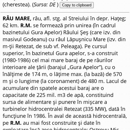
(cherestea). (
Sursa: DE
)
Copy to clipboard
RÂU MARE,
râu, afl. stg. al Streiului în depr. Hațeg;
62 km.
R.M.
se formează prin unirea (în cadrul
bazinetului Gura Apelor) Râului Șeș (care izv. din
masivul Godeanu) cu râul Lăpușnicu Mare (izv. din
m-ții Retezat, de sub vf. Peleaga). Pe cursul
superior, în bazinetul Gura apelor, s-a construit
(1980-1986) cel mai mare baraj de pe râurilor
interioare ale țării (barajul „Gura Apelor”), cu o
înălțime de 174 m, o lățime max. (la bază) de 570
m și o lungime (la coronament) de 480 m. Lacul de
acumulare din spatele acestui baraj are o
capacitate de 225 mil. m3 de apă, constituind
sursa de alimentare și punere în mișcare a
turbinelor hidrocentralei Retezat (335 MW), dată în
funcțiune în 1986. În aval de această hidrocentrală,
pe
R.M.
au mai fost construite și date în
exploatare încă zece hidrocentrale: Ostrovu Mic