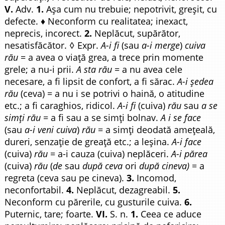
V.
Adv.
1.
Așa cum nu trebuie; nepotrivit, greșit, cu
defecte. ♦ Neconform cu realitatea; inexact,
neprecis, incorect.
2.
Neplăcut, supărător,
nesatisfăcător. ◊ Expr.
A-i fi
(sau
a-i merge
)
cuiva
rău
= a avea o viață grea, a trece prin momente
grele; a nu-i prii.
A sta rău
= a nu avea cele
necesare, a fi lipsit de confort, a fi sărac.
A-i ședea
rău
(ceva) = a nu i se potrivi o haină, o atitudine
etc.; a fi caraghios, ridicol.
A-i fi
(cuiva)
rău
sau
a se
simți rău
= a fi sau a se simți bolnav.
A i se face
(sau
a-i veni cuiva
)
rău
= a simți deodată amețeală,
dureri, senzație de greață etc.; a leșina.
A-i face
(cuiva)
rău
= a-i cauza (cuiva) neplăceri.
A-i părea
(cuiva)
rău
(
de
sau
după ceva
ori
după cineva)
= a
regreta (ceva sau pe cineva).
3.
Incomod,
neconfortabil.
4.
Neplăcut, dezagreabil.
5.
Neconform cu părerile, cu gusturile cuiva.
6.
Puternic, tare; foarte.
VI.
S. n.
1.
Ceea ce aduce