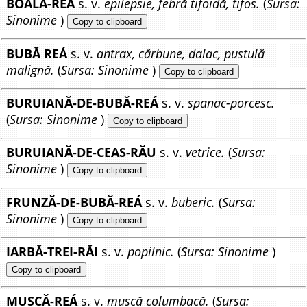
BOALĂ-REÁ
s. v.
epilepsie, febră tifoidă, tifos.
(
Sursa:
Sinonime
)
Copy to clipboard
BUBĂ REÁ
s. v.
antrax, cărbune, dalac, pustulă
malignă.
(
Sursa: Sinonime
)
Copy to clipboard
BURUIANĂ-DE-BUBĂ-REÁ
s. v.
spanac-porcesc.
(
Sursa: Sinonime
)
Copy to clipboard
BURUIANĂ-DE-CEAS-RĂU
s. v.
vetrice.
(
Sursa:
Sinonime
)
Copy to clipboard
FRUNZĂ-DE-BUBĂ-REÁ
s. v.
buberic.
(
Sursa:
Sinonime
)
Copy to clipboard
IARBĂ-TREI-RĂI
s. v.
popilnic.
(
Sursa: Sinonime
)
Copy to clipboard
MUSCĂ-REÁ
s. v.
muscă columbacă.
(
Sursa: