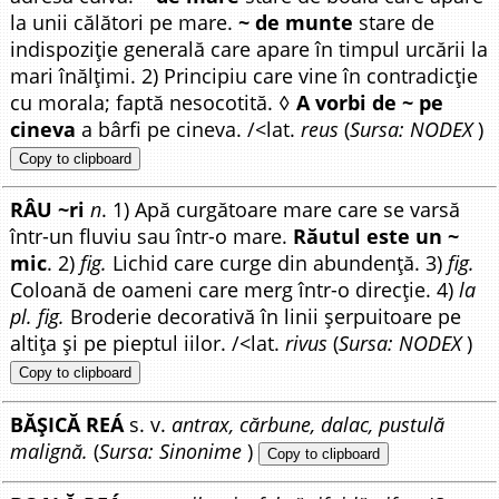
la unii călători pe mare.
~ de munte
stare de
indispoziție generală care apare în timpul urcării la
mari înălțimi. 2) Principiu care vine în contradicție
cu morala; faptă nesocotită. ◊
A vorbi de ~ pe
cineva
a bârfi pe cineva. /<lat.
reus
(
Sursa: NODEX
)
Copy to clipboard
RÂU ~ri
n
. 1) Apă curgătoare mare care se varsă
într-un fluviu sau într-o mare.
Răutul este un ~
mic
. 2)
fig.
Lichid care curge din abundență. 3)
fig.
Coloană de oameni care merg într-o direcție. 4)
la
pl. fig.
Broderie decorativă în linii șerpuitoare pe
altița și pe pieptul iilor. /<lat.
rivus
(
Sursa: NODEX
)
Copy to clipboard
BĂȘICĂ REÁ
s. v.
antrax, cărbune, dalac, pustulă
malignă.
(
Sursa: Sinonime
)
Copy to clipboard