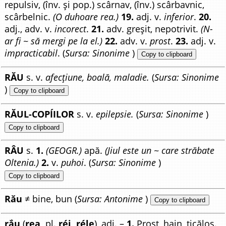
repulsiv, (înv. și pop.) scârnav, (înv.) scârbavnic,
scârbelnic.
(O duhoare rea.)
19.
adj. v.
inferior
.
20.
adj., adv. v.
incorect
.
21.
adv. greșit, nepotrivit.
(N-
ar fi ~ să mergi pe la el.)
22.
adv. v.
prost
.
23.
adj. v.
impracticabil
. (
Sursa: Sinonime
)
Copy to clipboard
RĂU
s. v.
afecțiune, boală, maladie.
(
Sursa: Sinonime
)
Copy to clipboard
RĂUL-COPÍILOR
s. v.
epilepsie.
(
Sursa: Sinonime
)
Copy to clipboard
RÂU
s.
1.
(GEOGR.)
apă.
(Jiul este un ~ care străbate
Oltenia.)
2.
v.
puhoi
. (
Sursa: Sinonime
)
Copy to clipboard
Rău
≠ bine, bun (
Sursa: Antonime
)
Copy to clipboard
rắu
(
rea,
pl.
réi, réle
), adj. –
1.
Prost, hain, ticălos.