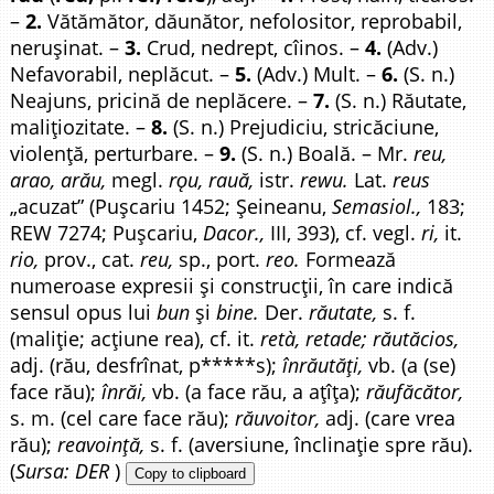
–
2.
Vătămător, dăunător, nefolositor, reprobabil,
nerușinat. –
3.
Crud, nedrept, cîinos. –
4.
(Adv.)
Nefavorabil, neplăcut. –
5.
(Adv.) Mult. –
6.
(S. n.)
Neajuns, pricină de neplăcere. –
7.
(S. n.) Răutate,
malițiozitate. –
8.
(S. n.) Prejudiciu, stricăciune,
violență, perturbare. –
9.
(S. n.) Boală. – Mr.
reu,
arao, arău,
megl.
rǫu, rauă,
istr.
rewu.
Lat.
reus
„acuzat” (Pușcariu 1452; Șeineanu,
Semasiol.,
183;
REW 7274; Pușcariu,
Dacor.,
III, 393), cf. vegl.
ri,
it.
rio,
prov., cat.
reu,
sp., port.
reo.
Formează
numeroase expresii și construcții, în care indică
sensul opus lui
bun
și
bine.
Der.
răutate,
s. f.
(maliție; acțiune rea), cf. it.
retà, retade; răutăcios,
adj. (rău, desfrînat, p*****s);
înrăutăți,
vb. (a (se)
face rău);
înrăi,
vb. (a face rău, a ațîța);
răufăcător,
s. m. (cel care face rău);
răuvoitor,
adj. (care vrea
rău);
reavoință,
s. f. (aversiune, înclinație spre rău).
(
Sursa: DER
)
Copy to clipboard