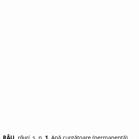
RÂU,
râuri,
s. n.
1.
Apă curgătoare (permanentă)