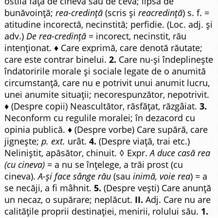
ostilă față de cineva sau de ceva; lipsă de
bunăvoință;
rea-credință
(scris și
reacredință
) s. f. =
atitudine incorectă, necinstită; perfidie. (Loc. adj. și
adv.)
De rea-credință
= incorect, necinstit, rău
intenționat. ♦ Care exprimă, care denotă răutate;
care este contrar binelui.
2.
Care nu-și îndeplinește
îndatoririle morale și sociale legate de o anumită
circumstanță, care nu e potrivit unui anumit lucru,
unei anumite situații; necorespunzător, nepotrivit.
♦ (Despre copii) Neascultător, răsfățat, răzgâiat.
3.
Neconform cu regulile moralei; în dezacord cu
opinia publică. ♦ (Despre vorbe) Care supără, care
jignește;
p. ext.
urât.
4.
(Despre viață, trai etc.)
Neliniștit, apăsător, chinuit. ◊ Expr.
A duce casă rea
(cu cineva)
= a nu se înțelege, a trăi prost (cu
cineva).
A-și face sânge rău
(sau
inimă, voie rea
) = a
se necăji, a fi mâhnit.
5.
(Despre vești) Care anunță
un necaz, o supărare; neplăcut.
II.
Adj. Care nu are
calitățile proprii destinației, menirii, rolului său.
1.