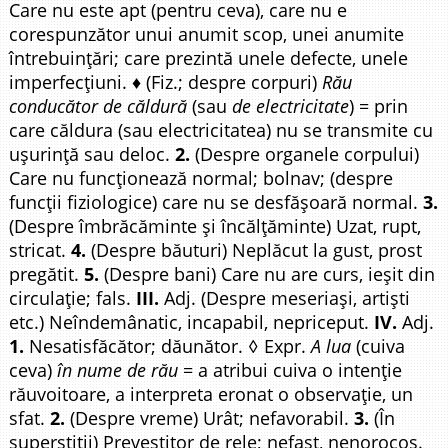
Care nu este apt (pentru ceva), care nu e
corespunzător unui anumit scop, unei anumite
întrebuințări; care prezintă unele defecte, unele
imperfecțiuni. ♦ (Fiz.; despre corpuri)
Rău
conducător de căldură
(sau
de electricitate
) = prin
care căldura (sau electricitatea) nu se transmite cu
ușurință sau deloc.
2.
(Despre organele corpului)
Care nu funcționează normal; bolnav; (despre
funcții fiziologice) care nu se desfășoară normal.
3.
(Despre îmbrăcăminte și încălțăminte) Uzat, rupt,
stricat.
4.
(Despre băuturi) Neplăcut la gust, prost
pregătit.
5.
(Despre bani) Care nu are curs, ieșit din
circulație; fals.
III.
Adj. (Despre meseriași, artiști
etc.) Neîndemânatic, incapabil, nepriceput.
IV.
Adj.
1.
Nesatisfăcător; dăunător. ◊ Expr.
A lua
(cuiva
ceva)
în nume de rău
= a atribui cuiva o intenție
răuvoitoare, a interpreta eronat o observație, un
sfat.
2.
(Despre vreme) Urât; nefavorabil.
3.
(În
superstiții) Prevestitor de rele; nefast, nenorocos.