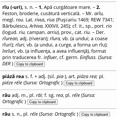
rîu (-uri),
s. n. –
1.
Apă curgătoare mare. –
2.
Feston, broderie, cusătură verticală. – Mr.
arîu,
megl.
rou.
Lat.
rivus, rius
(Pușcariu 1469; REW 7341;
Bărbulescu,
Arhiva,
XXXVII, 245); cf. it., sp., port.
rio
(logud.
riu,
campan.
arriu
), prov., cat.
riu.
– Der.
rîurean,
adj. (riveran);
rîura,
vb. (a undui; a coase
rîuri);
rîuri,
vb. (a undui, a curge, a forma un rîu);
înrîuri,
vb. (a influența, a avea influență), format
prin traducerea fr.
influer,
cf. germ.
Einfluss.
(
Sursa:
DER
)
Copy to clipboard
piáză rea
s. f. + adj. (sil.
pia-
), art.
piáza rea;
pl.
piéze réle
(
Sursa: Ortografic
)
Copy to clipboard
rău
adj. m., pl.
răi;
f. sg.
rea
, pl.
réle
(
Sursa:
Ortografic
)
Copy to clipboard
rău
s. n., pl.
réle
(
Sursa: Ortografic
)
Copy to clipboard