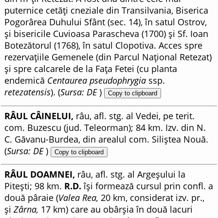
puternice cetăți cneziale din Transilvania, Biserica
Pogorârea Duhului Sfânt (sec. 14), în satul Ostrov,
și bisericile Cuvioasa Parascheva (1700) și Sf. Ioan
Botezătorul (1768), în satul Clopotiva. Acces spre
rezervațiile Gemenele (din Parcul Național Retezat)
și spre calcarele de la Fața Fetei (cu planta
endemică
Centaurea pseudophrygia
ssp.
retezatensis
). (
Sursa: DE
)
Copy to clipboard
RÂUL CÂINELUI,
râu, afl. stg. al Vedei, pe terit.
com. Buzescu (jud. Teleorman); 84 km. Izv. din N.
C. Găvanu-Burdea, din arealul com. Siliștea Nouă.
(
Sursa: DE
)
Copy to clipboard
RÂUL DOAMNEI,
râu, afl. stg. al Argeșului la
Pitești; 98 km.
R.D.
își formează cursul prin confl. a
două pâraie (
Valea Rea,
20 km, considerat izv. pr.,
și
Zârna,
17 km) care au obârșia în două lacuri