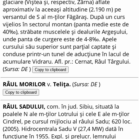
glaciare (Viștea și, respectiv, Zârna) aflate
aproximativ la aceeași altitudine (2.190 m) pe
versantul de S al m-ților Făgăraș. După un curs
vijelios în sectorul montan (panta medie este de
40‰), străbate muscelele și dealurile Argeșului,
unde panta de curgere este de 4-8‰. Apele
cursului său superior sunt parțial captate și
conduse printr-un tunel de aducțiune în lacul de
acumulare Vidraru. Afl. pr.: Cernat, Râul Târgului.
(
Sursa: DE
)
Copy to clipboard
RÂUL MORILOR
v.
Telița.
(
Sursa: DE
)
Copy to clipboard
RÂUL SADULUI,
com. în jud. Sibiu, situată la
poalele N ale m-ților Lotrului și cele E ale m-ților
Cindrel, pe cursul mijlociu al râului Sadu; 620 loc.
(2005). Hidrocentrala Sadu V (27,4 MW) dată în
funcțiune în 1955. Expl. și prelucr. lemnului