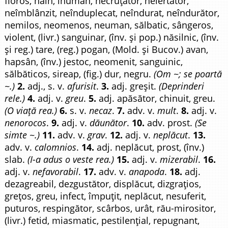
fioros, hain, inuman, necruțător, neiertător,
neîmblânzit, neînduplecat, neîndurat, neîndurător,
nemilos, neomenos, neuman, sălbatic, sângeros,
violent, (livr.) sanguinar, (înv. și pop.) năsilnic, (înv.
și reg.) tare, (reg.) pogan, (Mold. și Bucov.) avan,
hapsân, (înv.) jestoc, neomenit, sanguinic,
sălbăticos, sireap, (fig.) dur, negru.
(Om ~; se poartă
~.)
2.
adj., s. v.
afurisit
.
3.
adj. greșit.
(Deprinderi
rele.)
4.
adj. v.
greu
.
5.
adj. apăsător, chinuit, greu.
(O viață rea.)
6.
s. v.
necaz
.
7.
adv. v.
mult
.
8.
adj. v.
nenorocos
.
9.
adj. v.
dăunător
.
10.
adv. prost.
(Se
simte ~.)
11.
adv. v.
grav
.
12.
adj. v.
neplăcut
.
13.
adv. v.
calomnios
.
14.
adj. neplăcut, prost, (înv.)
slab.
(I-a adus o veste rea.)
15.
adj. v.
mizerabil
.
16.
adj. v.
nefavorabil
.
17.
adv. v.
anapoda
.
18.
adj.
dezagreabil, dezgustător, displăcut, dizgrațios,
grețos, greu, infect, împuțit, neplăcut, nesuferit,
puturos, respingător, scârbos, urât, rău-mirositor,
(livr.) fetid, miasmatic, pestilențial, repugnant,