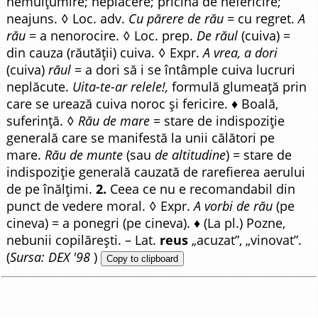
nemulțumire; neplăcere; pricină de nefericire;
neajuns. ◊ Loc. adv.
Cu părere de rău
= cu regret.
A
rău
= a nenorocire. ◊ Loc. prep.
De răul
(cuiva) =
din cauza (răutății) cuiva. ◊ Expr.
A vrea, a dori
(cuiva)
răul
= a dori să i se întâmple cuiva lucruri
neplăcute.
Uita-te-ar relele!,
formulă glumeață prin
care se urează cuiva noroc și fericire. ♦ Boală,
suferință. ◊
Rău de mare
= stare de indispoziție
generală care se manifestă la unii călători pe
mare.
Rău de munte
(sau
de altitudine
) = stare de
indispoziție generală cauzată de rarefierea aerului
de pe înălțimi.
2.
Ceea ce nu e recomandabil din
punct de vedere moral. ◊ Expr.
A vorbi de rău
(pe
cineva) = a ponegri (pe cineva). ♦ (La pl.) Pozne,
nebunii copilărești. – Lat.
reus
„acuzat”, „vinovat”.
(
Sursa: DEX '98
)
Copy to clipboard