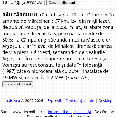
Tărlung. (
Sursa: DE
)
Copy to clipboard
RÂU TÂRGULUI,
râu, afl. stg. al Râului Doamnei, în
amonte de Mărăcineni; 67 km. Izv. din m-ții Iezer,
de sub vf. Păpușa, de la 2.050 m lat., străbate zona
montană pe direcție N-S, pe o pantă medie de
50‰, la Câmpulung pătrunde în zona Muscelelor
Argeșului, iar în aval de Mihăiești drenează partea
de V a piem. Cândești, separând-o de dealurile
Argeșului. În cursul superior, în satele Lerești și
Voinești au fost construite și date în folosință
(1987) câte o hidrocentrală cu puteri instalate de
19 MW și, respectiv, 5,2 MW. (
Sursa: DE
)
Copy to clipboard
m.dex.ro
© 2009-2026 |
Expresii
|
Confidențialitate
|
Desktop
Sursa: www.dexonline.ro -
Informații despre licență
- Dex Online -
Dicționar explicativ al limbii române