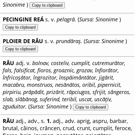
Sinonime
)
Copy to clipboard
PECINGINE REÁ
s. v.
pelagră.
(
Sursa: Sinonime
)
Copy to clipboard
PLOIER DE RÂU
s. v.
prundăraș.
(
Sursa: Sinonime
)
Copy to clipboard
RĂU
adj. v.
bolnav, costeliv, cumplit, cutremurător,
fals, falsificat, fioros, groaznic, grozav, înfiorător,
înfricoșător, îngrozitor, înspăimântător, jigărit,
macabru, monstruos, nesănătos, oribil, pipernicit,
pirpiriu, prăpădit, prizărit, răpciugos, sfrijit, sângeros,
slab, slăbănog, suferind, teribil, uscat, uscățiv,
zguduitor.
(
Sursa: Sinonime
)
Copy to clipboard
RĂU
adj., adv., s.
1.
adj., adv. aprig, aspru, barbar,
brutal, câinos, crâncen, crud, crunt, cumplit, feroce,