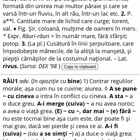
formată din unirea mai multor pâraie și care se
varsă într-un fluviu, în alt râu, într-un lac etc.
2.
P.
a**l. Cantitate mare de lichid care curge; torent,
val. ♦ Fig. Șir, coloană, mulțime de oameni în mers.
*
Expr.
Râuri-râuri
= în număr mare, fără sfârșit;
potop.
3.
(La pl.) Cusătură în linii șerpuitoare, care
împodobește mânecile, de la altiță la manșetă, și
piepții cămășilor de la costumul național. – Lat.
rivus.
(
Sursa: DEX '98
)
Copy to clipboard
RĂU1
adv.
(
în opoziție cu
bine
) 1) Contrar regulilor
morale; așa cum nu se cuvine; aiurea. ◊
A se pune
~ cu cineva
a intra în conflict cu cineva.
A sta ~
a
o duce greu.
A-i merge (cuiva) ~
a nu avea noroc;
a avea o viață grea.
(E) ~ cu ~, dar mai ~ (e) fără ~
nu este tocmai bine așa cum este, dar poate fi și
mai grav, dacă vei pierde și ceea ce ai.
A-i fi
(cuiva) ~
(sau
a se simți ~
) a) a duce o viață grea;