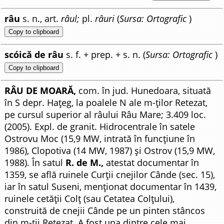
râu
s. n., art.
râul;
pl.
râuri
(
Sursa: Ortografic
)
Copy to clipboard
scóică de râu
s. f. + prep. + s. n. (
Sursa: Ortografic
)
Copy to clipboard
RÂU DE MOARĂ,
com. în jud. Hunedoara, situată
în S depr. Hațeg, la poalele N ale m-ților Retezat,
pe cursul superior al râului Râu Mare; 3.409 loc.
(2005). Expl. de granit. Hidrocentrale în satele
Ostrovu Moc (15,9 MW, intrată în funcțiune în
1986), Clopotiva (14 MW, 1987) și Ostrov (15,9 MW,
1988). În satul
R. de M.,
atestat documentar în
1359, se află ruinele Curții cnejilor Cânde (sec. 15),
iar în satul Suseni, menționat documentar în 1439,
ruinele cetății Colț (sau Cetatea Colțului),
construită de cnejii Cânde pe un pinten stâncos
din m-ții Retezat. A fost una dintre cele mai