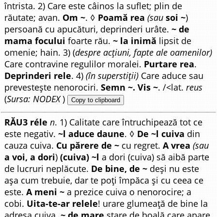
întrista. 2) Care este câinos la suflet; plin de
răutate; avan.
Om ~
. ◊
Poamă rea
(sau
soi ~
)
persoană cu apucături, deprinderi urâte.
~ de
mama focului
foarte rău.
~ la inimă
lipsit de
omenie; hain. 3) (
despre acțiuni, fapte ale oamenilor)
Care contravine regulilor moralei.
Purtare rea
.
Deprinderi rele
. 4)
(în superstiții)
Care aduce sau
prevestește nenorociri.
Semn ~. Vis ~
. /<lat.
reus
(
Sursa: NODEX
)
Copy to clipboard
RĂU3 réle
n
. 1) Calitate care întruchipează tot ce
este negativ.
~l aduce daune
. ◊
De ~l cuiva
din
cauza cuiva.
Cu părere de ~
cu regret.
A vrea
(sau
a voi, a dori
)
(cuiva) ~l
a dori (cuiva) să aibă parte
de lucruri neplăcute.
De bine, de ~
deși nu este
așa cum trebuie, dar te poți împăca și cu ceea ce
este.
A meni ~
a prezice cuiva o nenorocire; a
cobi.
Uita-te-ar relele
! urare glumeață de bine la
adresa cuiva.
~ de mare
stare de boală care apare