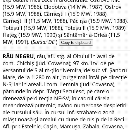
(15,9 MW, 1986), Clopotiva (14 MW, 1987), Ostrov
(15,9 MW, 1988), Cârnești I (15,9 MW, 1988),
Cârnești II (11,5 MW, 1988), Păclișa (15,9 MW, 1988),
Totești I (15,9 MW, 1988), Totești II (15,9 MW, 1989),
Hațeg (15,9 MW, 1990) și Sântămăria-Orlea (11,5
MW, 1991). (
Sursa: DE
)
Copy to clipboard
RÂU NEGRU,
râu, afl. stg. al Oltului în aval de
com. Chichiș (jud. Covasna); 97 km. Izv. de pe
versantul de S al m-ților Nemira, de sub vf. Șandru
Mare, de la 1.280 m alt., curge mai întâi pe direcție
N-S, iar în arealul com. Lemnia (jud. Covasna),
pătrunde în depr. Târgu Secuiesc, pe care o
drenează pe direcția NE-SV, în cadrul căreia
meandrează puternic, având numeroase despletiri
ale cursului său. În cursul inf. străbate o zonă
mlăștinoasă și arealul cu dune de nisip de la Reci.
Afl. pr.: Estelnic, Cașin, Mărcușa, Zăbala, Covasna,