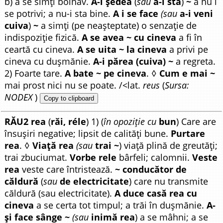
b) a se simți bolnav.
A-i ședea
(
sau
a-i sta
)
~
a nu i
se potrivi; a nu-i sta bine.
A i se face
(sau
a-i veni
cuiva
)
~
a simți (pe neașteptate) o senzație de
indispoziție fizică.
A se avea ~ cu cineva
a fi în
ceartă cu cineva.
A se uita ~ la cineva
a privi pe
cineva cu dușmănie.
A-i părea (cuiva) ~
a regreta.
2) Foarte tare.
A bate ~ pe cineva
. ◊
Cum e mai ~
mai prost nici nu se poate. /<lat.
reus
(
Sursa:
NODEX
)
Copy to clipboard
RĂU2 rea
(
răi, réle
) 1) (
în opoziție cu
bun
) Care are
însușiri negative; lipsit de calități bune.
Purtare
rea
. ◊
Viață rea
(sau
trai ~
) viață plină de greutăți;
trai zbuciumat.
Vorbe rele
bârfeli; calomnii.
Veste
rea
veste care întristează.
~ conducător de
căldură
(
sau
de electricitate
) care nu transmite
căldură (sau electricitate).
A duce casă rea cu
cineva
a se certa tot timpul; a trăi în dușmănie.
A-
și face sânge ~
(sau
inimă rea
) a se mâhni; a se