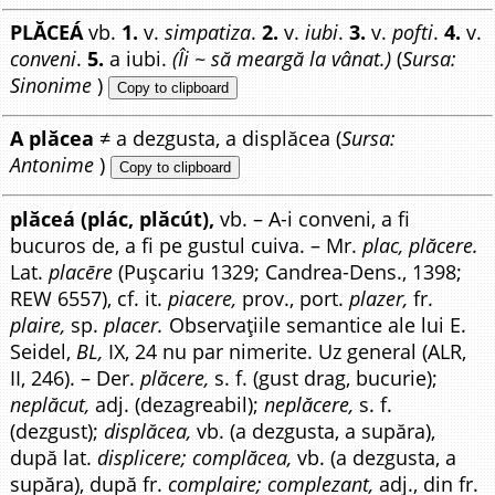
PLĂCEÁ
vb.
1.
v.
simpatiza
.
2.
v.
iubi
.
3.
v.
pofti
.
4.
v.
conveni
.
5.
a iubi.
(Îi ~ să meargă la vânat.)
(
Sursa:
Sinonime
)
Copy to clipboard
A plăcea
≠ a dezgusta, a displăcea (
Sursa:
Antonime
)
Copy to clipboard
plăceá (plác, plăcút),
vb. – A-i conveni, a fi
bucuros de, a fi pe gustul cuiva. – Mr.
plac, plăcere.
Lat.
placēre
(Pușcariu 1329; Candrea-Dens., 1398;
REW 6557), cf. it.
piacere,
prov., port.
plazer,
fr.
plaire,
sp.
placer.
Observațiile semantice ale lui E.
Seidel,
BL,
IX, 24 nu par nimerite. Uz general (ALR,
II, 246). – Der.
plăcere,
s. f. (gust drag, bucurie);
neplăcut,
adj. (dezagreabil);
neplăcere,
s. f.
(dezgust);
displăcea,
vb. (a dezgusta, a supăra),
după lat.
displicere; complăcea,
vb. (a dezgusta, a
supăra), după fr.
complaire; complezant,
adj., din fr.