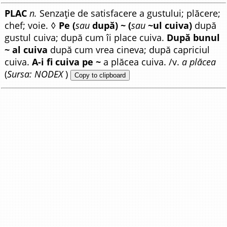
PLAC
n.
Senzație de satisfacere a gustului; plăcere;
chef; voie. ◊
Pe (
sau
după) ~ (
sau
~ul cuiva)
după
gustul cuiva; după cum îi place cuiva.
După bunul
~ al cuiva
după cum vrea cineva; după capriciul
cuiva.
A-i fi cuiva pe ~
a plăcea cuiva. /v.
a plăcea
(
Sursa: NODEX
)
Copy to clipboard