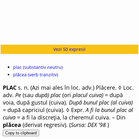
Vezi 50 expresii
plac (substantiv neutru)
plăcea (verb tranzitiv)
PLAC
s. n. (Azi mai ales în loc. adv.) Plăcere. ◊ Loc.
adv.
Pe
(sau
după) plac
(ori
placul cuiva)
= după
voia, după gustul (cuiva).
După bunul plac (al cuiva)
=
după capriciul (cuiva). ◊ Expr.
A fi la bunul plac al
cuiva
= a fi la discreția, la cheremul cuiva. – Din
plăcea
(derivat regresiv). (
Sursa: DEX '98
)
Copy to clipboard