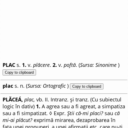
PLAC
s.
1.
v.
plăcere
.
2.
v.
poftă
. (
Sursa: Sinonime
)
Copy to clipboard
plac
s. n. (
Sursa: Ortografic
)
Copy to clipboard
PLĂCEÁ,
plac,
vb. II. Intranz. și tranz. (Cu subiectul
logic în dativ)
1.
A agrea sau a fi agreat, a simpatiza
sau a fi simpatizat. ◊ Expr.
Știi că-mi placi?
sau
că
mi-ai plăcut?
exprimă mirarea, dezaprobarea în
fața unei propuneri, a unei afirmații etc. care nu-ți