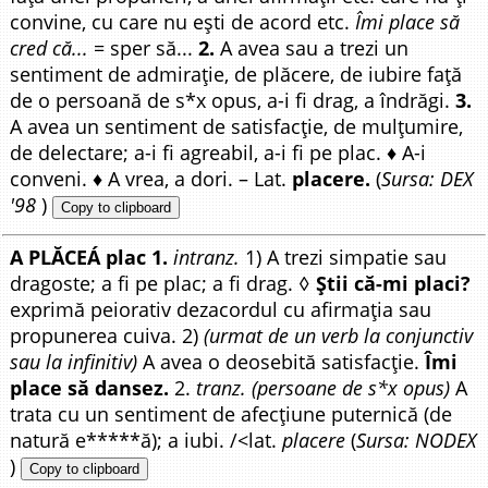
convine, cu care nu ești de acord etc.
Îmi place să
cred că...
= sper să...
2.
A avea sau a trezi un
sentiment de admirație, de plăcere, de iubire față
de o persoană de s*x opus, a-i fi drag, a îndrăgi.
3.
A avea un sentiment de satisfacție, de mulțumire,
de delectare; a-i fi agreabil, a-i fi pe plac. ♦ A-i
conveni. ♦ A vrea, a dori. – Lat.
placere.
(
Sursa: DEX
'98
)
Copy to clipboard
A PLĂCEÁ plac 1.
intranz.
1) A trezi simpatie sau
dragoste; a fi pe plac; a fi drag. ◊
Știi că-mi placi?
exprimă peiorativ dezacordul cu afirmația sau
propunerea cuiva. 2)
(urmat de un verb la conjunctiv
sau la infinitiv)
A avea o deosebită satisfacție.
Îmi
place să dansez.
2.
tranz. (persoane de s*x opus)
A
trata cu un sentiment de afecțiune puternică (de
natură e*****ă); a iubi. /<lat.
placere
(
Sursa: NODEX
)
Copy to clipboard