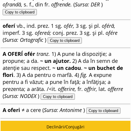
ofrandă,
s. f., din fr.
offrende.
(
Sursa: DER
)
Copy to clipboard
oferí
vb., ind. prez. 1 sg.
ofér,
3 sg. și pl.
oféră,
imperf. 3 sg.
ofereá;
conj. prez. 3 sg. și pl.
ofére
(
Sursa: Ortografic
)
Copy to clipboard
A OFERÍ ofér
tranz.
1) A pune la dispoziție; a
propune; a da.
~ un ajutor.
2) A da în semn de
atenție sau respect.
~ un cadou
.
~ un buchet de
flori
. 3) A da pentru o marfă. 4)
fig.
A expune
pentru a fi văzut; a pune în față; a înfățișa; a
prezenta; a arăta. /<it.
offerire,
fr.
offrir,
lat.
offerre
(
Sursa: NODEX
)
Copy to clipboard
A oferi
≠ a cere (
Sursa: Antonime
)
Copy to clipboard
Declinări/Conjugări