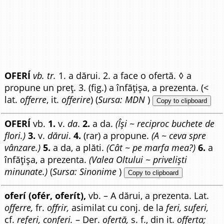
OFERÍ
vb. tr.
1. a dărui. 2. a face o ofertă. ◊ a
propune un preț. 3. (fig.) a înfățișa, a prezenta. (<
lat.
offerre
, it.
offerire
) (
Sursa: MDN
)
Copy to clipboard
OFERÍ
vb.
1.
v.
da
.
2.
a da.
(Își ~ reciproc buchete de
flori.)
3.
v.
dărui
.
4.
(rar) a propune.
(A ~ ceva spre
vânzare.)
5.
a da, a plăti.
(Cât ~ pe marfa mea?)
6.
a
înfățișa, a prezenta.
(Valea Oltului ~ priveliști
minunate.)
(
Sursa: Sinonime
)
Copy to clipboard
oferí (ofér, oferít),
vb. – A dărui, a prezenta. Lat.
offerre,
fr.
offrir,
asimilat cu conj. de la
feri, suferi,
cf.
referi, conferi.
– Der.
ofertă,
s. f., din it.
offerta;