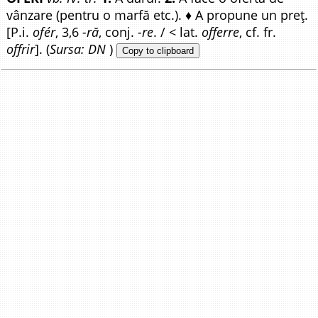
vânzare (pentru o marfă etc.). ♦ A propune un preț.
[P.i.
ofér
, 3,6
-ră
, conj.
-re
. / < lat.
offerre
, cf. fr.
offrir
]. (
Sursa: DN
)
Copy to clipboard