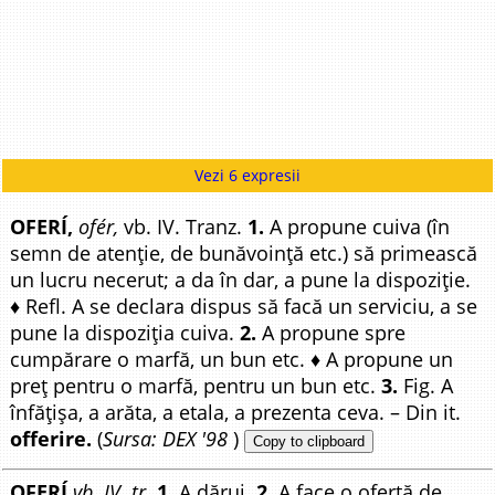
Vezi 6 expresii
OFERÍ,
ofér,
vb. IV. Tranz.
1.
A propune cuiva (în
semn de atenție, de bunăvoință etc.) să primească
un lucru necerut; a da în dar, a pune la dispoziție.
♦ Refl. A se declara dispus să facă un serviciu, a se
pune la dispoziția cuiva.
2.
A propune spre
cumpărare o marfă, un bun etc. ♦ A propune un
preț pentru o marfă, pentru un bun etc.
3.
Fig. A
înfățișa, a arăta, a etala, a prezenta ceva. – Din it.
offerire.
(
Sursa: DEX '98
)
Copy to clipboard
OFERÍ
vb. IV. tr.
1.
A dărui.
2.
A face o ofertă de