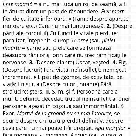
linie moartă
= a nu mai juca un rol de seamă, a fi
înlăturat dintr-un post de răspundere.
Fier mort
=
fier de calitate inferioară. ♦ (Fam.; despre aparate,
motoare etc.) Care nu mai funcționează.
2.
(Despre
părți ale corpului) Cu funcțiile vitale pierdute;
paralizat, înțepenit. ◊ (Pop.)
Carne
(sau
piele)
moartă
= carne sau piele care se formează
deasupra rănilor și prin care nu trec ramificațiile
nervoase.
3.
(Despre plante) Uscat, veșted.
4.
Fig.
(Despre lucruri) Fără viață, neînsuflețit; nemișcat,
încremenit. ♦ Lipsit de zgomot, de activitate, de
viață; liniștit. ♦ (Despre culori, nuanțe) Fără
strălucire; șters.
II.
S. m. și f. Persoană care a
murit, defunct, decedat; trupul neînsuflețit al unei
persoane așezat în coșciug sau înmormântat. ◊
Expr.
Mortul de la groapă nu se mai întoarce,
se
spune despre un lucru pierdut definitiv, despre
ceva care nu mai poate fi îndreptat.
Apa morților
=
fata morgana, v.
morgana. A scula
(sau
a trezi, a