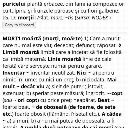
puricelui
plantă erbacee, din familia compozeelor
cu tulpina și frunzele păroase și cu flori galbene.
[G.-D.
morții
] /<lat.
mors, ~tis
(
Sursa: NODEX
)
Copy to clipboard
MORT1 moártă (morți, moárte)
1) Care a murit;
care nu mai este viu; decedat; defunct; răposat.
◊
Limbă moartă
limbă care a încetat să fie folosită
ca limbă maternă.
Linie moartă
linie de cale
ferată care servește numai pentru garare.
Inventar ~
inventar neutilizat.
Nici ~
a) pentru
nimic în lume; cu nici un preț; b) niciodată.
Mai
mult ~ decât viu
a) sleit de puteri; istovit;
extenuat; b) speriat peste măsură; îngrozit.
~-copt
(
sau
~ ori copt
) cu orice preț; neapărat.
Beat ~
foarte beat.
~ de oboseală
(
de foame, de sete
etc.
) foarte obosit (flămând, însetat etc.).
A cădea
~
a) a muri; b) a nu mai putea de oboseală; a fi
istovit.
A umbla după potcoave de cai morți
(
sau