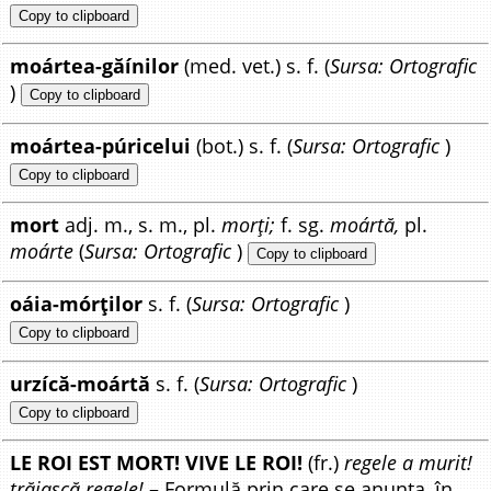
Copy to clipboard
moártea-găínilor
(med. vet.) s. f. (
Sursa: Ortografic
)
Copy to clipboard
moártea-púricelui
(bot.) s. f. (
Sursa: Ortografic
)
Copy to clipboard
mort
adj. m., s. m., pl.
morți;
f. sg.
moártă,
pl.
moárte
(
Sursa: Ortografic
)
Copy to clipboard
oáia-mórților
s. f. (
Sursa: Ortografic
)
Copy to clipboard
urzícă-moártă
s. f. (
Sursa: Ortografic
)
Copy to clipboard
LE ROI EST MORT! VIVE LE ROI!
(fr.)
regele a murit!
trăiască regele!
– Formulă prin care se anunța, în