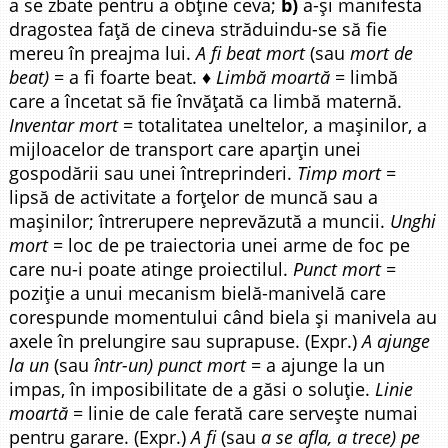
a se zbate pentru a obține ceva;
b)
a-și manifesta
dragostea față de cineva străduindu-se să fie
mereu în preajma lui.
A fi beat mort
(sau
mort de
beat)
= a fi foarte beat. ♦
Limbă moartă
= limbă
care a încetat să fie învățată ca limbă maternă.
Inventar mort
= totalitatea uneltelor, a mașinilor, a
mijloacelor de transport care aparțin unei
gospodării sau unei întreprinderi.
Timp mort
=
lipsă de activitate a forțelor de muncă sau a
mașinilor; întrerupere neprevăzută a muncii.
Unghi
mort
= loc de pe traiectoria unei arme de foc pe
care nu-i poate atinge proiectilul.
Punct mort
=
poziție a unui mecanism bielă-manivelă care
corespunde momentului când biela și manivela au
axele în prelungire sau suprapuse. (Expr.)
A ajunge
la un
(sau
într-un) punct mort
= a ajunge la un
impas, în imposibilitate de a găsi o soluție.
Linie
moartă
= linie de cale ferată care servește numai
pentru garare. (Expr.)
A fi
(sau
a se afla, a trece) pe