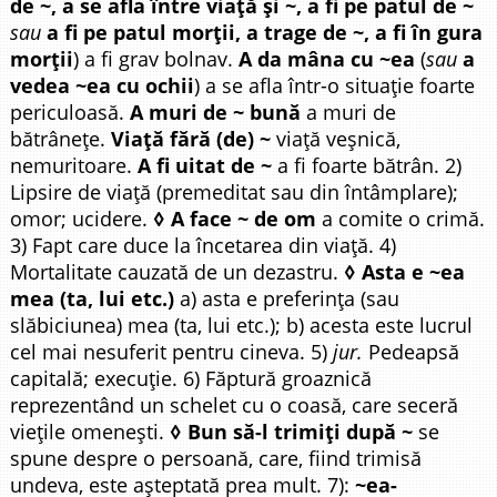
de ~, a se afla între viață și ~, a fi pe patul de ~
sau
a fi pe patul morții, a trage de ~, a fi în gura
morții
) a fi grav bolnav.
A da mâna cu ~ea
(
sau
a
vedea ~ea cu ochii
) a se afla într-o situație foarte
periculoasă.
A muri de ~ bună
a muri de
bătrânețe.
Viață fără (de) ~
viață veșnică,
nemuritoare.
A fi uitat de ~
a fi foarte bătrân. 2)
Lipsire de viață (premeditat sau din întâmplare);
omor; ucidere.
◊ A face ~ de om
a comite o crimă.
3) Fapt care duce la încetarea din viață. 4)
Mortalitate cauzată de un dezastru.
◊ Asta e ~ea
mea (ta, lui etc.)
a) asta e preferința (sau
slăbiciunea) mea (ta, lui etc.); b) acesta este lucrul
cel mai nesuferit pentru cineva. 5)
jur.
Pedeapsă
capitală; execuție. 6) Făptură groaznică
reprezentând un schelet cu o coasă, care seceră
viețile omenești.
◊ Bun să-l trimiți după ~
se
spune despre o persoană, care, fiind trimisă
undeva, este așteptată prea mult. 7):
~ea-