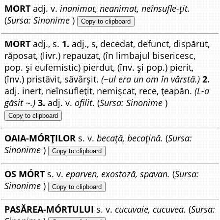
MORT
adj. v.
inanimat, neanimat, neînsufle-țit.
(
Sursa: Sinonime
)
Copy to clipboard
MORT
adj., s.
1.
adj., s, decedat, defunct, dispărut,
răposat, (livr.) repauzat, (în limbajul bisericesc,
pop. și eufemistic) pierdut, (înv. și pop.) pierit,
(înv.) pristăvit, săvârșit.
(~ul era un om în vârstă.)
2.
adj. inert, neînsuflețit, nemișcat, rece, țeapăn.
(L-a
găsit ~.)
3.
adj. v.
ofilit
. (
Sursa: Sinonime
)
Copy to clipboard
OAIA-MÓRȚILOR
s. v.
becață, becațină.
(
Sursa:
Sinonime
)
Copy to clipboard
OS MÓRT
s. v.
eparven, exostoză, spavan.
(
Sursa:
Sinonime
)
Copy to clipboard
PASĂREA-MÓRTULUI
s. v.
cucuvaie, cucuvea.
(
Sursa: