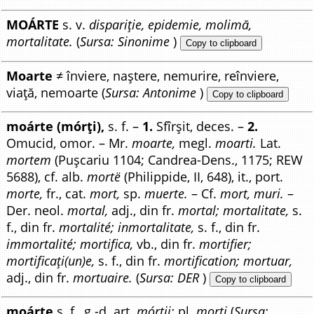
MOÁRTE
s. v.
dispariție, epidemie, molimă,
mortalitate.
(
Sursa: Sinonime
)
Copy to clipboard
Moarte
≠ înviere, naștere, nemurire, reînviere,
viață, nemoarte (
Sursa: Antonime
)
Copy to clipboard
moárte (mórți),
s. f. –
1.
Sfîrșit, deces. –
2.
Omucid, omor. – Mr.
moarte,
megl.
moarti.
Lat.
mortem
(Pușcariu 1104; Candrea-Dens., 1175; REW
5688), cf. alb.
mortë
(Philippide, II, 648), it., port.
morte,
fr., cat.
mort,
sp.
muerte.
– Cf.
mort, muri.
–
Der. neol.
mortal,
adj., din fr.
mortal; mortalitate,
s.
f., din fr.
mortalité; inmortalitate,
s. f., din fr.
immortalité; mortifica,
vb., din fr.
mortifier;
mortificați(un)e,
s. f., din fr.
mortification; mortuar,
adj., din fr.
mortuaire.
(
Sursa: DER
)
Copy to clipboard
moárte
s. f., g.-d. art.
mórții;
pl.
morți
(
Sursa: