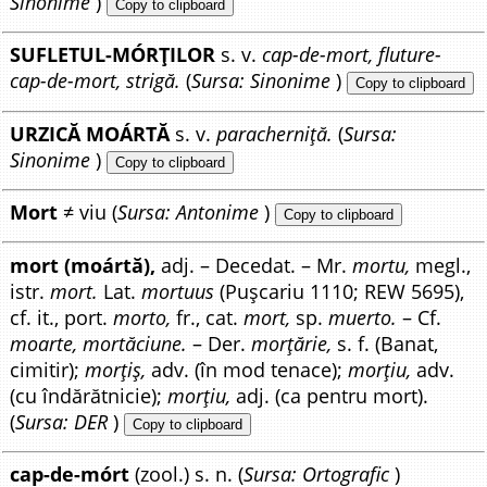
Sinonime
)
Copy to clipboard
SUFLETUL-MÓRȚILOR
s. v.
cap-de-mort, fluture-
cap-de-mort, strigă.
(
Sursa: Sinonime
)
Copy to clipboard
URZICĂ MOÁRTĂ
s. v.
paracherniță.
(
Sursa:
Sinonime
)
Copy to clipboard
Mort
≠ viu (
Sursa: Antonime
)
Copy to clipboard
mort (moártă),
adj. – Decedat. – Mr.
mortu,
megl.,
istr.
mort.
Lat.
mortuus
(Pușcariu 1110; REW 5695),
cf. it., port.
morto,
fr., cat.
mort,
sp.
muerto.
– Cf.
moarte, mortăciune.
– Der.
morțărie,
s. f. (Banat,
cimitir);
morțiș,
adv. (în mod tenace);
morțiu,
adv.
(cu îndărătnicie);
morțiu,
adj. (ca pentru mort).
(
Sursa: DER
)
Copy to clipboard
cap-de-mórt
(zool.) s. n. (
Sursa: Ortografic
)