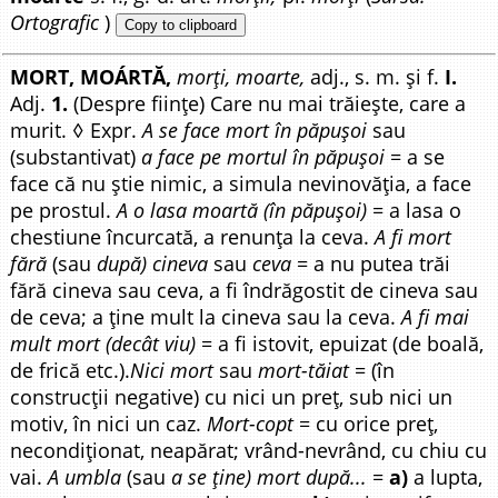
Ortografic
)
Copy to clipboard
MORT, MOÁRTĂ,
morți, moarte,
adj., s. m. și f.
I.
Adj.
1.
(Despre ființe) Care nu mai trăiește, care a
murit. ◊ Expr.
A se face mort în păpușoi
sau
(substantivat)
a face pe mortul în păpușoi
= a se
face că nu știe nimic, a simula nevinovăția, a face
pe prostul.
A o lasa moartă (în păpușoi)
= a lasa o
chestiune încurcată, a renunța la ceva.
A fi mort
fără
(sau
după) cineva
sau
ceva
= a nu putea trăi
fără cineva sau ceva, a fi îndrăgostit de cineva sau
de ceva; a ține mult la cineva sau la ceva.
A fi mai
mult mort (decât viu)
= a fi istovit, epuizat (de boală,
de frică etc.).
Nici mort
sau
mort-tăiat
= (în
construcții negative) cu nici un preț, sub nici un
motiv, în nici un caz.
Mort-copt
= cu orice preț,
necondiționat, neapărat; vrând-nevrând, cu chiu cu
vai.
A umbla
(sau
a se ține) mort după...
=
a)
a lupta,