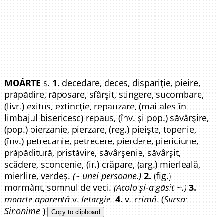
MOÁRTE
s.
1.
decedare, deces, dispariție, pieire,
prăpădire, răposare, sfârșit, stingere, sucombare,
(livr.) exitus, extincție, repauzare, (mai ales în
limbajul bisericesc) repaus, (înv. și pop.) săvârșire,
(pop.) pierzanie, pierzare, (reg.) pieiște, topenie,
(înv.) petrecanie, petrecere, pierdere, piericiune,
prăpăditură, pristăvire, săvârșenie, săvârșit,
scădere, sconcenie, (ir.) crăpare, (arg.) mierleală,
mierlire, verdeș.
(~ unei persoane.)
2.
(fig.)
mormânt, somnul de veci.
(Acolo și-a găsit ~.)
3.
moarte aparentă
v.
letargie.
4.
v.
crimă
. (
Sursa:
Sinonime
)
Copy to clipboard