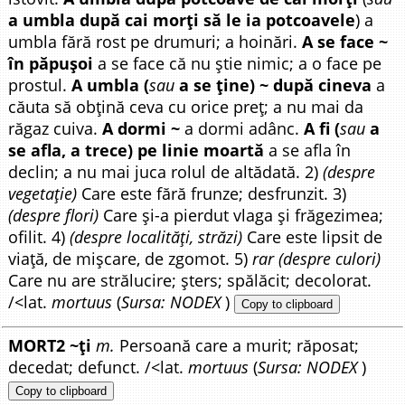
a umbla după cai morți să le ia potcoavele
) a
umbla fără rost pe drumuri; a hoinări.
A se face ~
în păpușoi
a se face că nu știe nimic; a o face pe
prostul.
A umbla (
sau
a se ține) ~ după cineva
a
căuta să obțină ceva cu orice preț; a nu mai da
răgaz cuiva.
A dormi ~
a dormi adânc.
A fi (
sau
a
se afla, a trece) pe linie moartă
a se afla în
declin; a nu mai juca rolul de altădată. 2)
(despre
vegetație)
Care este fără frunze; desfrunzit. 3)
(despre flori)
Care și-a pierdut vlaga și frăgezimea;
ofilit. 4)
(despre localități, străzi)
Care este lipsit de
viață, de mișcare, de zgomot. 5)
rar (despre culori)
Care nu are strălucire; șters; spălăcit; decolorat.
/<lat.
mortuus
(
Sursa: NODEX
)
Copy to clipboard
MORT2 ~ți
m.
Persoană care a murit; răposat;
decedat; defunct. /<lat.
mortuus
(
Sursa: NODEX
)
Copy to clipboard