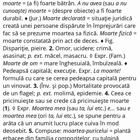
moarte
= (a fi) foarte bătrân.
A nu avea
(sau
a nu
cunoaște) moarte
= (despre obiecte) a fi foarte
durabil. ♦ (Jur.)
Moarte declarată
= situație juridică
creată unei persoane dispărute în împrejurări care
fac să se prezume moartea sa fizică.
Moarte fizică
=
moarte constatată prin act de deces. ♦ Fig.
Dispariție, pieire.
2.
Omor, ucidere; crimă,
asasinat;
p. ext.
măcel, masacru. ◊ Expr. (Fam.)
Moarte de om
= mare înghesuială, îmbulzeală. ♦
Pedeapsă capitală; execuție. Expr.
La moarte!
formulă cu care se cerea pedeapsa capitală pentru
un vinovat.
3.
(Înv. și pop.) Mortalitate provocată
de un flagel;
p. ext.
molimă, epidemie.
4.
Ceea ce
pricinuiește sau se crede că pricinuiește moarte
(
1
). ◊ Expr.
Moartea mea
(sau
ta, lui
etc.)
e...
sau
e
moartea mea
(ori
ta, lui
etc.), se spune pentru a
arăta că un anumit lucru place cuiva în mod
deosebit.
5.
Compuse:
moartea-puricelui
= plantă
erbacee din familia compozitelor, cu tulpină