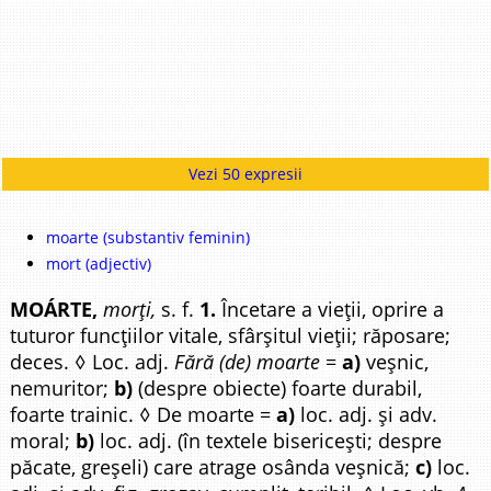
Vezi 50 expresii
moarte (substantiv feminin)
mort (adjectiv)
MOÁRTE,
morți,
s. f.
1.
Încetare a vieții, oprire a
tuturor funcțiilor vitale, sfârșitul vieții; răposare;
deces. ◊ Loc. adj.
Fără (de) moarte
=
a)
veșnic,
nemuritor;
b)
(despre obiecte) foarte durabil,
foarte trainic. ◊ De moarte =
a)
loc. adj. și adv.
moral;
b)
loc. adj. (în textele bisericești; despre
păcate, greșeli) care atrage osânda veșnică;
c)
loc.