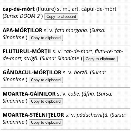
cap-de-mórt
(fluture) s. m., art. cápul-de-mórt
(
Sursa: DOOM 2
)
Copy to clipboard
APA-MÓRȚILOR
s. v.
fata morgana.
(
Sursa:
Sinonime
)
Copy to clipboard
FLUTURUL-MÓRȚII
s. v.
cap-de-mort, flutu-re-cap-
de-mort, strigă.
(
Sursa: Sinonime
)
Copy to clipboard
GÂNDACUL-MÓRȚILOR
s. v.
borză.
(
Sursa:
Sinonime
)
Copy to clipboard
MOARTEA-GĂÍNILOR
s. v.
cobe, țâfnă.
(
Sursa:
Sinonime
)
Copy to clipboard
MOARTEA-STÉLNIȚELOR
s. v.
păducherniță.
(
Sursa:
Sinonime
)
Copy to clipboard