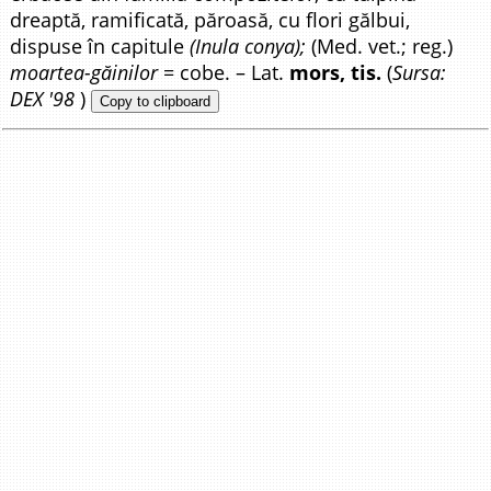
dreaptă, ramificată, păroasă, cu flori gălbui,
dispuse în capitule
(Inula conya);
(Med. vet.; reg.)
moartea-găinilor
= cobe. – Lat.
mors, tis.
(
Sursa:
DEX '98
)
Copy to clipboard