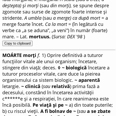
deștepta) și morți
(sau
din morți),
se spune despre
zgomote sau surse de zgomote foarte intense și
stridente.
A umbla
(sau
a merge) ca după mort
= a
merge foarte încet.
Ca la mort
= (în legătură cu
verbe ca „a se aduna”, „a veni”) în număr (foarte)
mare. – Lat.
mortuus.
(
Sursa: DEX '98
)
Copy to clipboard
MOÁRTE morți
f.
1) Oprire definitivă a tuturor
funcțiilor vitale ale unui organism; încetare,
stingere din viață; deces.
◊ ~ biologică
încetare a
tuturor proceselor vitale, care duce la pieirea
organismului ca sistem biologic.
~ aparentă
letargie.
~ clinică
(
sau
relativă
) prima fază a
decesului, constând în încetarea activității
c******e și a respirației, în care reanimarea este
încă posibilă.
Pe viață și pe ~
a) din toate puterile;
b) cu riscul vieții.
A fi bolnav de ~
(
sau
a se zbate