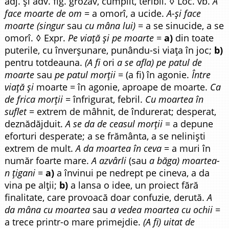
adj. și adv. fig. grozav, cumplit, teribil. ◊ Loc. vb.
A
face moarte de om
= a omorî, a ucide.
A-și face
moarte (singur
sau
cu mâna lui)
= a se sinucide, a se
omorî. ◊ Expr.
Pe viață și pe moarte
=
a)
din toate
puterile, cu înverșunare, punându-si viața în joc;
b)
pentru totdeauna.
(A fi
ori
a se afla) pe patul de
moarte
sau
pe patul morții
= (a fi) în agonie.
Între
viață și
moarte = în agonie, aproape de moarte.
Ca
de frica morții
= înfrigurat, febril.
Cu moartea în
suflet
= extrem de mâhnit, de îndurerat; desperat,
deznădăjduit.
A se da de ceasul morții
= a depune
eforturi desperate; a se frământa, a se neliniști
extrem de mult.
A da moartea în ceva
= a muri în
număr foarte mare.
A azvârli
(sau
a băga) moartea-
n țigani
=
a)
a învinui pe nedrept pe cineva, a da
vina pe alții;
b)
a lansa o idee, un proiect fără
finalitate, care provoacă doar confuzie, derută.
A
da mâna cu moartea
sau
a vedea moartea cu ochii
=
a trece printr-o mare primejdie.
(A fi) uitat de