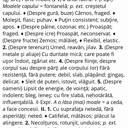
Moalele capului
= fontanelă;
p. ext.
creștetul
capului. ♦ (Despre gură, buze) Cărnos, fraged. ♦
Moleșit, flasc; puhav. ♦ Puțin consistent; subțire,
apos. ♦ (Despre pâine, cozonac etc.) Proaspăt;
fraged. ♦ (Despre icre) Proaspăt, neconservat. ♦
(Despre fructe) Zemos; mălăieț. ♦ Flexibil, elastic.
2.
(Despre terenuri) Umed, reavăn, jilav.
3.
(Despre
metale și aliaje) Cu duritate mică; care poate fi
ușor îndoit, zgâriat etc.
4.
(Despre ființe, despre
corpul sau despre părți ale corpului lor) Fără
rezistență, fără putere; debil, slab, plăpând; gingaș,
delicat. ♦ Sleit de puteri, istovit, vlăguit.
5.
(Despre
oameni) Lipsit de energie, de voință; apatic,
indolent; bleg, leneș; cu fire slabă, nehotărâtă,
influențabilă. ◊ Expr.
A o lăsa (mai) moale
= a ceda,
a face concesii.
II. 1.
Cu suprafața netedă, fără
asperități; neted. ♦ Catifelat, mătăsos; plăcut la
atingere.
2.
Necolțuros, rotunjit, unduios;
p. ext.