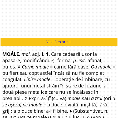
Vezi 5 expresii
MOÁLE,
moi,
adj.
I. 1.
Care cedează ușor la
apăsare, modificându-și forma;
p. ext.
afânat,
pufos. ◊
Carne moale
= carne fără oase.
Ou moale
=
ou fiert sau copt astfel încât să nu fie complet
coagulat.
Lipire moale
= operație de îmbinare, cu
ajutorul unui metal străin în stare de fuziune, a
două piese metalice care nu se încălzesc în
prealabil. ◊ Expr.
A-i fi
(cuiva)
moale
sau
a trăi
(ori
a
se așeza) pe moale
= a duce o viață liniștită, fără
griji; a o duce bine; a-i fi bine. ♦ (Substantivat, n.
sg. art.) Parte moale (
I 1
) a unui lucru. ◊ (Pop.)