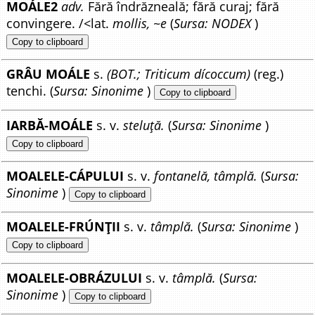
MOÁLE2
adv.
Fără îndrăzneală; fără curaj; fără
convingere. /<lat.
mollis, ~e
(
Sursa: NODEX
)
Copy to clipboard
GRÂU MOÁLE
s.
(BOT.; Triticum dícoccum)
(reg.)
tenchi. (
Sursa: Sinonime
)
Copy to clipboard
IARBĂ-MOÁLE
s. v.
steluță.
(
Sursa: Sinonime
)
Copy to clipboard
MOALELE-CÁPULUI
s. v.
fontanelă, tâmplă.
(
Sursa:
Sinonime
)
Copy to clipboard
MOALELE-FRÚNȚII
s. v.
tâmplă.
(
Sursa: Sinonime
)
Copy to clipboard
MOALELE-OBRÁZULUI
s. v.
tâmplă.
(
Sursa:
Sinonime
)
Copy to clipboard