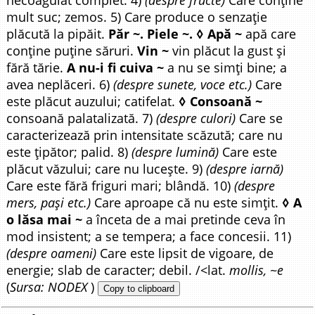
necoagulat complet. 4)
(despre fructe)
Care conține
mult suc; zemos. 5) Care produce o senzație
plăcută la pipăit.
Păr ~. Piele ~. ◊ Apă ~
apă care
conține puține săruri.
Vin ~
vin plăcut la gust și
fără tărie.
A nu-i fi cuiva ~
a nu se simți bine; a
avea neplăceri. 6)
(despre sunete, voce etc.)
Care
este plăcut auzului; catifelat.
◊ Consoană ~
consoană palatalizată. 7)
(despre culori)
Care se
caracterizează prin intensitate scăzută; care nu
este țipător; palid. 8)
(despre lumină)
Care este
plăcut văzului; care nu lucește. 9)
(despre iarnă)
Care este fără friguri mari; blândă. 10)
(despre
mers, pași etc.)
Care aproape că nu este simțit.
◊ A
o lăsa mai ~
a înceta de a mai pretinde ceva în
mod insistent; a se tempera; a face concesii. 11)
(despre oameni)
Care este lipsit de vigoare, de
energie; slab de caracter; debil. /<lat.
mollis, ~e
(
Sursa: NODEX
)
Copy to clipboard