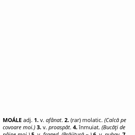
MOÁLE
adj.
1.
v.
afânat
.
2.
(rar) molatic.
(Calcă pe
covoare moi.)
3.
v.
proaspăt
.
4.
înmuiat.
(Bucăți de
pâine moi.)
5.
v.
fraged. (Prăjitură ~.)
6.
v.
puhav
.
7.