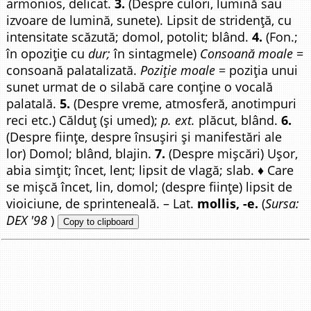
armonios, delicat.
3.
(Despre culori, lumină sau
izvoare de lumină, sunete). Lipsit de stridență, cu
intensitate scăzută; domol, potolit; blând.
4.
(Fon.;
în opoziție cu
dur;
în sintagmele)
Consoană moale
=
consoană palatalizată.
Poziție moale
= poziția unui
sunet urmat de o silabă care conține o vocală
palatală.
5.
(Despre vreme, atmosferă, anotimpuri
reci etc.) Călduț (și umed);
p. ext.
plăcut, blând.
6.
(Despre ființe, despre însușiri și manifestări ale
lor) Domol; blând, blajin.
7.
(Despre mișcări) Ușor,
abia simțit; încet, lent; lipsit de vlagă; slab. ♦ Care
se mișcă încet, lin, domol; (despre ființe) lipsit de
vioiciune, de sprinteneală. – Lat.
mollis, -e.
(
Sursa:
DEX '98
)
Copy to clipboard