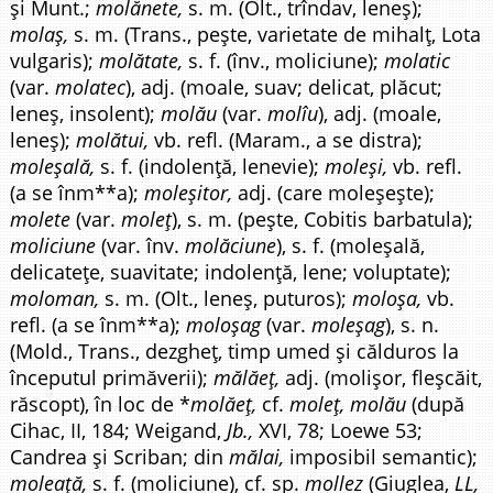
și Munt.;
molănete,
s. m. (Olt., trîndav, leneș);
molaș,
s. m. (Trans., pește, varietate de mihalț, Lota
vulgaris);
molătate,
s. f. (înv., moliciune);
molatic
(var.
molatec
), adj. (moale, suav; delicat, plăcut;
leneș, insolent);
molău
(var.
molîu
), adj. (moale,
leneș);
molătui,
vb. refl. (Maram., a se distra);
moleșală,
s. f. (indolență, lenevie);
moleși,
vb. refl.
(a se înm**a);
moleșitor,
adj. (care moleșește);
molete
(var.
moleț
), s. m. (pește, Cobitis barbatula);
moliciune
(var. înv.
molăciune
), s. f. (moleșală,
delicatețe, suavitate; indolență, lene; voluptate);
moloman,
s. m. (Olt., leneș, puturos);
moloșa,
vb.
refl. (a se înm**a);
moloșag
(var.
moleșag
), s. n.
(Mold., Trans., dezgheț, timp umed și călduros la
începutul primăverii);
mălăeț,
adj. (molișor, fleșcăit,
răscopt), în loc de *
molăeț,
cf.
moleț, molău
(după
Cihac, II, 184; Weigand,
Jb.,
XVI, 78; Loewe 53;
Candrea și Scriban; din
mălai,
imposibil semantic);
moleață,
s. f. (moliciune), cf. sp.
mollez
(Giuglea,
LL,