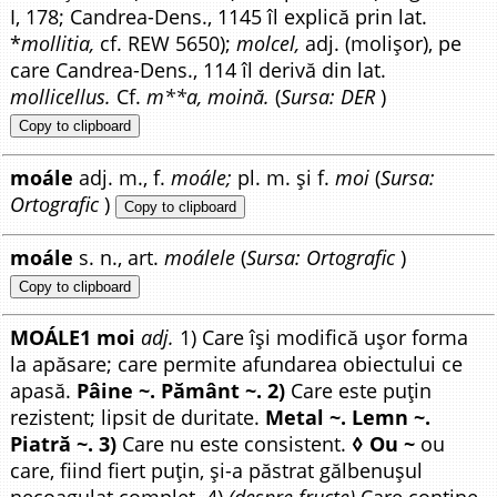
I, 178; Candrea-Dens., 1145 îl explică prin lat.
*
mollitia,
cf. REW 5650);
molcel,
adj. (molișor), pe
care Candrea-Dens., 114 îl derivă din lat.
mollicellus.
Cf.
m**a, moină.
(
Sursa: DER
)
Copy to clipboard
moále
adj. m., f.
moále;
pl. m. și f.
moi
(
Sursa:
Ortografic
)
Copy to clipboard
moále
s. n., art.
moálele
(
Sursa: Ortografic
)
Copy to clipboard
MOÁLE1 moi
adj.
1) Care își modifică ușor forma
la apăsare; care permite afundarea obiectului ce
apasă.
Pâine ~. Pământ ~. 2)
Care este puțin
rezistent; lipsit de duritate.
Metal ~. Lemn ~.
Piatră ~. 3)
Care nu este consistent.
◊ Ou ~
ou
care, fiind fiert puțin, și-a păstrat gălbenușul