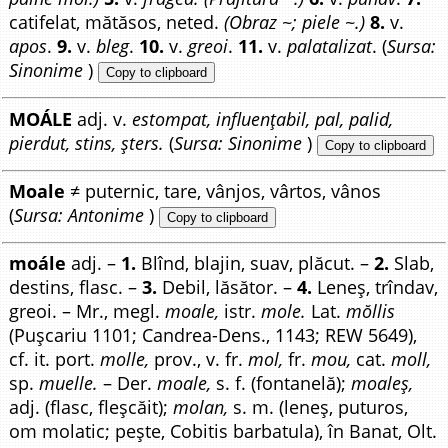
catifelat, mătăsos, neted.
(Obraz ~; piele ~.)
8.
v.
apos
.
9.
v.
bleg
.
10.
v.
greoi
.
11.
v.
palatalizat
. (
Sursa:
Sinonime
)
Copy to clipboard
MOÁLE
adj. v.
estompat, influențabil, pal, palid,
pierdut, stins, șters.
(
Sursa: Sinonime
)
Copy to clipboard
Moale
≠ puternic, tare, vânjos, vârtos, vânos
(
Sursa: Antonime
)
Copy to clipboard
moále
adj. –
1.
Blînd, blajin, suav, plăcut. –
2.
Slab,
destins, flasc. –
3.
Debil, lăsător. –
4.
Leneș, trîndav,
greoi. – Mr., megl.
moale,
istr.
mole.
Lat.
mŏllis
(Pușcariu 1101; Candrea-Dens., 1143; REW 5649),
cf. it. port.
molle,
prov., v. fr.
mol,
fr.
mou,
cat.
moll,
sp.
muelle.
– Der.
moale,
s. f. (fontanelă);
moaleș,
adj. (flasc, fleșcăit);
molan,
s. m. (leneș, puturos,
om molatic; pește, Cobitis barbatula), în Banat, Olt.