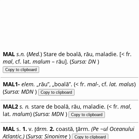
MAL
s.n.
(
Med.
) Stare de boală, rău, maladie. [< fr.
mal
, cf. lat.
malum
– rău]. (
Sursa: DN
)
Copy to clipboard
MAL1-
elem.
„rău”, „boală”. (< fr.
mal-
, cf.
lat. malus
)
(
Sursa: MDN
)
Copy to clipboard
MAL2
s. n.
stare de boală, rău, maladie. (< fr.
mal
,
lat.
malum
) (
Sursa: MDN
)
Copy to clipboard
MAL
s.
1.
v.
țărm.
2.
coastă, țărm.
(Pe ~ul Oceanului
Atlantic.)
(
Sursa: Sinonime
)
Copy to clipboard