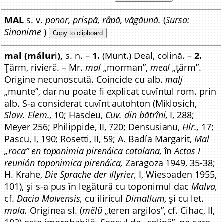
MAL
s. v.
ponor, prispă, râpă, văgăună.
(
Sursa:
Sinonime
)
Copy to clipboard
mal (máluri),
s. n. –
1.
(Munt.) Deal, colină. –
2.
Țărm, rivieră. – Mr.
mal
„morman”,
meal
„țărm”.
Origine necunoscută. Coincide cu alb.
malj
„munte”, dar nu poate fi explicat cuvîntul rom. prin
alb. S-a considerat cuvînt autohton (Miklosich,
Slaw. Elem.,
10; Hasdeu,
Cuv. din bătrîni,
I, 288;
Meyer 256; Philippide, II, 720; Densusianu,
Hlr.,
17;
Pascu, I, 190; Rosetti, II, 59; A. Badía Margarit,
Mal
„roca” en toponimia pirenáica catalana,
în
Actas I
reunión toponimica pirenáica,
Zaragoza 1949, 35-38;
H. Krahe,
Die Sprache der Illyrier,
I, Wiesbaden 1955,
101), și s-a pus în legătură cu toponimul dac
Malva,
cf.
Dacia Malvensis,
cu iliricul
Dimallum,
și cu let.
mala.
Originea sl. (
mĕlŭ
„teren argilos”, cf. Cihac, II,