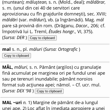
(muntean);
măluștean,
s. n. (Mold., deal);
măldărar,
s. m. (unul din cei 40 de servitori care
aprovizionau cu fîn grajdurile domnești), sec. XVIII;
măldări
(var.
mălduri
), vb. (a îngrămădi). Mag.
mál
pare să provină din rom. (Drăganu,
Dacor.,
206; cf.
împotrivă lui L. Treml,
Études hongr.,
VI, 375).
(
Sursa: DER
)
Copy to clipboard
mal
s. n., pl.
máluri
(
Sursa: Ortografic
)
Copy to clipboard
MÂL,
mâluri,
s. n. Pământ (argilos) cu granulație
fină acumulat pe marginea ori pe fundul unei ape
sau pe terenuri inundabile; pământ noroios
format sub acțiunea apei; nămol. – Cf. ucr. mul.
(
Sursa: DEX '98
)
Copy to clipboard
MAL ~uri
n.
1) Margine de pământ de-a lungul
unei ape. 2) Loc aflat în imediata apropiere a unei