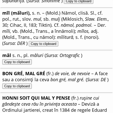
săpunariță.
(
Sursa: Sinonime
)
Copy to clipboard
mîl (mấluri),
s. n. – (Mold.) Nămol, clisă. Sl., cf.
pol., rut., slov.
mul,
sb.
mulj
(Miklosich,
Slaw. Elem.,
30; Cihac, II, 183; Tiktin). Cf.
nămol, podmol.
– Der.
mîli,
vb. (Mold., Trans., a înnămoli);
mîlos,
adj.
(Mold., Trans., cu nămol):
mîlitură,
s. f. (noroi).
(
Sursa: DER
)
Copy to clipboard
mâl
s. n., pl.
mâluri
(
Sursa: Ortografic
)
Copy to clipboard
BON GRÉ, MAL GRÉ
(fr.)
de voie, de nevoie
– A face
sau a consimți la ceva
bon gré, mal gré.
(
Sursa: DE
)
Copy to clipboard
HONNI SOIT QUI MAL Y PENSE
(fr.)
rușine cui
gândește ceva rău în privința aceasta
– Deviză a
Ordinului jartierei, creat în 1384 de regele Eduard