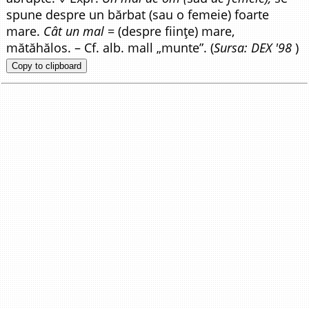
spune despre un bărbat (sau o femeie) foarte
mare.
Cât un mal
= (despre ființe) mare,
mătăhălos. – Cf. alb. mall „munte”. (
Sursa: DEX '98
)
Copy to clipboard