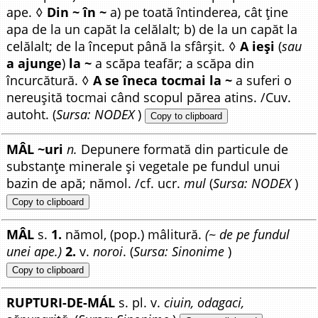
ape. ◊
Din ~ în ~
a) pe toată întinderea, cât ține
apa de la un capăt la celălalt; b) de la un capăt la
celălalt; de la început până la sfârșit. ◊
A ieși
(
sau
a ajunge
)
la ~
a scăpa teafăr; a scăpa din
încurcătură. ◊
A se îneca tocmai la ~
a suferi o
nereușită tocmai când scopul părea atins. /Cuv.
autoht. (
Sursa: NODEX
)
Copy to clipboard
MÂL ~uri
n.
Depunere formată din particule de
substanțe minerale și vegetale pe fundul unui
bazin de apă; nămol. /cf. ucr.
mul
(
Sursa: NODEX
)
Copy to clipboard
MÂL
s.
1.
nămol, (pop.) mâlitură.
(~ de pe fundul
unei ape.)
2.
v.
noroi
. (
Sursa: Sinonime
)
Copy to clipboard
RUPTURI-DE-MÁL
s. pl. v.
ciuin, odagaci,