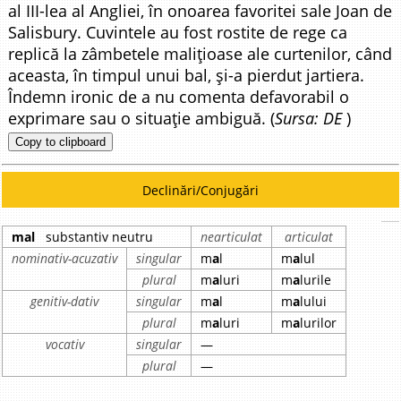
al III-lea al Angliei, în onoarea favoritei sale Joan de
Salisbury. Cuvintele au fost rostite de rege ca
replică la zâmbetele malițioase ale curtenilor, când
aceasta, în timpul unui bal, și-a pierdut jartiera.
Îndemn ironic de a nu comenta defavorabil o
exprimare sau o situație ambiguă. (
Sursa: DE
)
Copy to clipboard
Declinări/Conjugări
mal
substantiv neutru
nearticulat
articulat
nominativ-acuzativ
singular
m
a
l
m
a
lul
plural
m
a
luri
m
a
lurile
genitiv-dativ
singular
m
a
l
m
a
lului
plural
m
a
luri
m
a
lurilor
vocativ
singular
—
plural
—