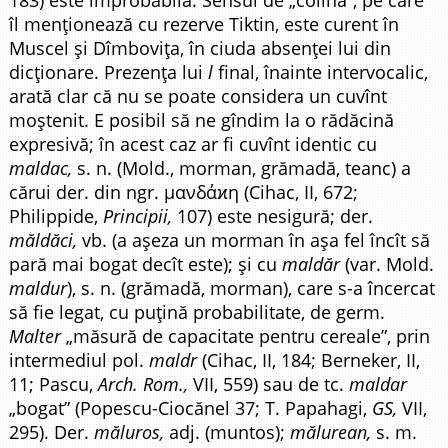
183) este improbabilă. Sensul de „colină”, pe care
îl menționează cu rezerve Tiktin, este curent în
Muscel și Dîmbovița, în ciuda absenței lui din
dicționare. Prezența lui
l
final, înainte intervocalic,
arată clar că nu se poate considera un cuvînt
moștenit. E posibil să ne gîndim la o rădăcină
expresivă; în acest caz ar fi cuvînt identic cu
maldac,
s. n. (Mold., morman, grămadă, teanc) a
cărui der. din ngr. μανδάϰη (Cihac, II, 672;
Philippide,
Principii,
107) este nesigură; der.
măldăci,
vb. (a așeza un morman în așa fel încît să
pară mai bogat decît este); și cu
maldăr
(var. Mold.
maldur
), s. n. (grămadă, morman), care s-a încercat
să fie legat, cu puțină probabilitate, de germ.
Malter
„măsură de capacitate pentru cereale”, prin
intermediul pol.
maldr
(Cihac, II, 184; Berneker, II,
11; Pascu,
Arch. Rom.,
VII, 559) sau de tc.
maldar
„bogat” (Popescu-Ciocănel 37; T. Papahagi,
GS,
VII,
295). Der.
măluros,
adj. (muntos);
mălurean,
s. m.