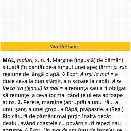
Vezi 35 expresii
MAL,
maluri,
s. n.
1.
Margine (îngustă) de pământ
situată (în pantă) de-a lungul unei ape; țărm;
p. ext.
regiune de lângă o apă. ◊ Expr.
A ieși la mal
= a
duce ceva la bun sfârșit, a o scoate la capăt.
A se
îneca (ca țiganul) la mal
= a renunța sau a fi obligat
să renunțe la ceva tocmai când țelul era aproape
atins.
2.
Perete, margine (abruptă) a unui râu, a
unui șanț, a unei gropi. ♦ Râpă, prăpastie. ♦ (Reg.)
Ridicătură de pământ mai puțin înaltă decât
dealul, având coastele cu povârnișuri repezi sau
abrupte. ◊ Expr.
Un mal de om (
sau
de femeie),
se