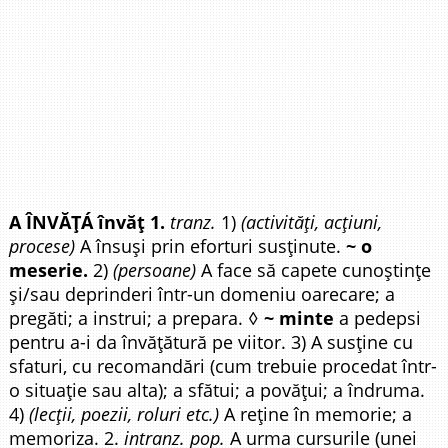
A ÎNVĂȚÁ învăț 1.
tranz.
1)
(activități, acțiuni,
procese)
A însuși prin eforturi susținute.
~ o
meserie.
2)
(persoane)
A face să capete cunoștințe
și/sau deprinderi într-un domeniu oarecare; a
pregăti; a instrui; a prepara. ◊
~ minte
a pedepsi
pentru a-i da învățătură pe viitor. 3) A susține cu
sfaturi, cu recomandări (cum trebuie procedat într-
o situație sau alta); a sfătui; a povățui; a îndruma.
4)
(lecții, poezii, roluri etc.)
A reține în memorie; a
memoriza. 2.
intranz. pop.
A urma cursurile (unei