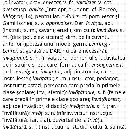
„a învăța”), prov.
envezar,
v. fr.
envoisier,
v. cat.
avesar
(sp.
anviso
„înțelept, prudent”, cf. Berceo,
Milagros,
14); pentru lat. *
vĭtiāre,
cf. port.
vezar
și
Gamillscheg, s. v.
apprivoiser.
Der.
învățat,
adj.
(instruit; s. m., savant, erudit, om cult);
învățăcel,
s.
m. (discipol, elev; ucenic), dim. de la cuvîntul
anterior (ipoteza unui model germ.
Lehrling
›
Lehrer,
sugerată de DAR, nu pare necesară);
învățămînt,
s. n. (învățătură; domeniul și activitatea
de instruire și educare) format ca fr.
enseignement
de la
enseigner; învățător,
adj. (instructiv, care
instruiește);
învățător,
s. m. (instructor, pedagog,
institutor; astăzi, persoană care predă în primele
clase școlare; înv., sfetnic);
învățătoare,
s. f. (femeie
care predă în primele clase școlare);
învățătoresc,
adj. (de învățător, didactic);
învățătorie,
s. f. (rar.
învățătură);
învăț,
s. n. (nărav, viciu; instrucție,
învățătură; rar, sfat), deverbal de la
învăța;
învățătură,
s. f. (instrucțiune; studiu, cultură, știință,