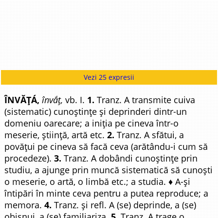
Vezi 25 expresii
ÎNVĂȚÁ,
învắț,
vb. I.
1.
Tranz. A transmite cuiva
(sistematic) cunoștințe și deprinderi dintr-un
domeniu oarecare; a iniția pe cineva într-o
meserie, știință, artă etc.
2.
Tranz. A sfătui, a
povățui pe cineva să facă ceva (arătându-i cum să
procedeze).
3.
Tranz. A dobândi cunoștințe prin
studiu, a ajunge prin muncă sistematică să cunoști
o meserie, o artă, o limbă etc.; a studia. ♦ A-și
întipări în minte ceva pentru a putea reproduce; a
memora.
4.
Tranz. și refl. A (se) deprinde, a (se)
obișnui, a (se) familiariza.
5.
Tranz. A trage o