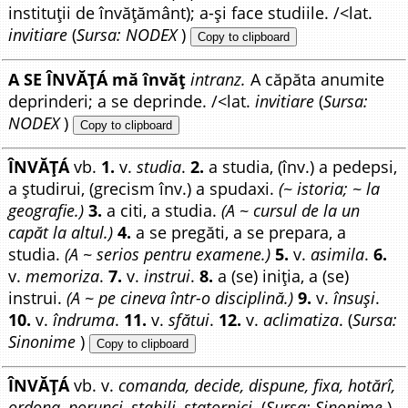
instituții de învățământ); a-și face studiile. /<lat.
invitiare
(
Sursa: NODEX
)
Copy to clipboard
A SE ÎNVĂȚÁ mă învăț
intranz.
A căpăta anumite
deprinderi; a se deprinde. /<lat.
invitiare
(
Sursa:
NODEX
)
Copy to clipboard
ÎNVĂȚÁ
vb.
1.
v.
studia
.
2.
a studia, (înv.) a pedepsi,
a ștudirui, (grecism înv.) a spudaxi.
(~ istoria; ~ la
geografie.)
3.
a citi, a studia.
(A ~ cursul de la un
capăt la altul.)
4.
a se pregăti, a se prepara, a
studia.
(A ~ serios pentru examene.)
5.
v.
asimila
.
6.
v.
memoriza
.
7.
v.
instrui
.
8.
a (se) iniția, a (se)
instrui.
(A ~ pe cineva într-o disciplină.)
9.
v.
însuși
.
10.
v.
îndruma
.
11.
v.
sfătui
.
12.
v.
aclimatiza
. (
Sursa:
Sinonime
)
Copy to clipboard
ÎNVĂȚÁ
vb. v.
comanda, decide, dispune, fixa, hotărî,
ordona, porunci, stabili, statornici.
(
Sursa: Sinonime
)