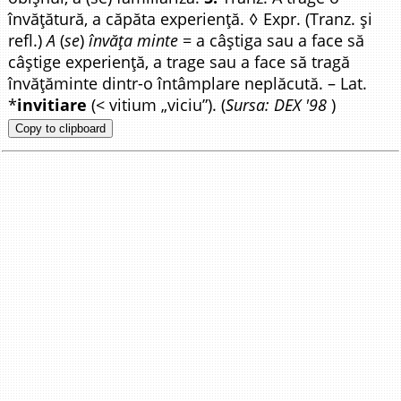
învățătură, a căpăta experiență. ◊ Expr. (Tranz. și
refl.)
A
(
se
)
învăța minte
= a câștiga sau a face să
câștige experiență, a trage sau a face să tragă
învățăminte dintr-o întâmplare neplăcută. – Lat.
*
invitiare
(< vitium „viciu”). (
Sursa: DEX '98
)
Copy to clipboard