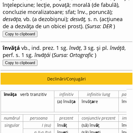
înțelepciune; lecție, povață; morală (de fabulă),
concluzie moralizatoare; sfat; înv., poruncă);
desvăța,
vb. (a dezobișnui);
desvăț,
s. n. (acțiunea
de a dezvăța de un obicei prost). (
Sursa: DER
)
Copy to clipboard
învățá
vb., ind. prez. 1 sg.
învăț
, 3 sg. și pl.
înváță
,
perf. s. 1 sg.
învățái
(
Sursa: Ortografic
)
Copy to clipboard
Declinări/Conjugări
învăța
verb tranzitiv
infinitiv
infinitiv lung
partic
(a) învăț
a
învăț
a
re
învăț
numărul
persoana
prezent
conjunctiv prezent
imper
singular
I (eu)
înv
ă
ț
(să) înv
ă
ț
învăț
a II-a (tu)
înv
e
ți
(să) înv
e
ți
învăț