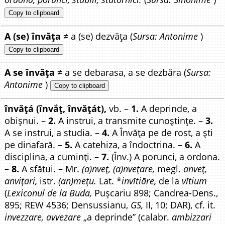
Copy to clipboard
A (se) învăța
≠ a (se) dezvăța (
Sursa: Antonime
)
Copy to clipboard
A se învăța
≠ a se debarasa, a se dezbăra (
Sursa:
Antonime
)
Copy to clipboard
învățá (învắț, învățát),
vb. –
1.
A deprinde, a
obișnui. –
2.
A instrui, a transmite cunoștințe. –
3.
A se instrui, a studia. –
4.
A Învăța pe de rost, a ști
pe dinafară. –
5.
A catehiza, a îndoctrina. –
6.
A
disciplina, a cuminți. –
7.
(Înv.) A porunci, a ordona.
–
8.
A sfătui. – Mr.
(a)nveț, (a)nvețare,
megl.
anveț,
anvițari,
istr.
(an)mețu.
Lat. *
invĭtiāre,
de la
vĭtium
(
Lexiconul de la Buda,
Pușcariu 898; Candrea-Dens.,
895; REW 4536; Densussianu,
GS,
II, 10; DAR), cf. it.
invezzare, avvezare
„a deprinde” (calabr.
ambizzari