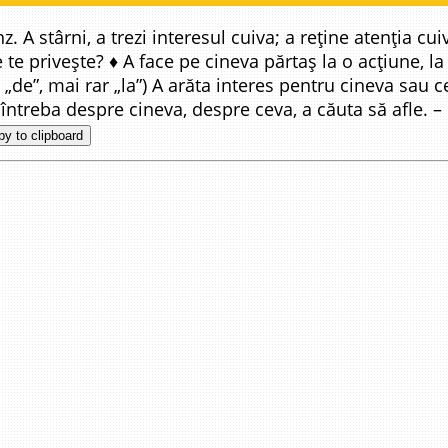
z. A stârni, a trezi interesul cuiva; a reține atenția cui
 te privește? ♦ A face pe cineva părtaș la o acțiune, la
de”, mai rar „la”) A arăta interes pentru cineva sau cev
 întreba despre cineva, despre ceva, a căuta să afle. – 
y to clipboard