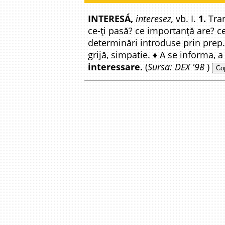
INTERESÁ,
interesez,
vb. I.
1.
Tran
ce-ți pasă? ce importanță are? ce
determinări introduse prin prep. „
grijă, simpatie. ♦ A se informa, a
interessare.
(
Sursa: DEX '98
)
Cop