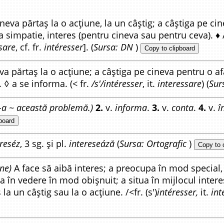
neva părtaș la o acțiune, la un câștig; a câștiga pe ci
a simpatie, interes (pentru cineva sau pentru ceva). ♦
sare
, cf. fr.
intéresser
]. (
Sursa: DN
)
Copy to clipboard
eva părtaș la o acțiune; a câștiga pe cineva pentru o af
. ◊ a se informa. (< fr.
/s'/intéresser
, it.
interessare
) (
Sur
-a ~ această problemă.)
2.
v.
informa
.
3.
v.
conta
.
4.
v.
î
board
ereséz
, 3 sg. și pl.
intereseáză
(
Sursa: Ortografic
)
Copy to 
ne)
A face să aibă interes; a preocupa în mod special, 
 în vedere în mod obișnuit; a situa în mijlocul interes
la un câștig sau la o acțiune. /<fr. (s')
intéresser,
it.
int