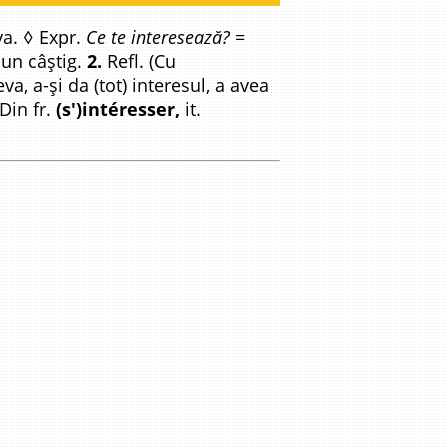
va. ◊ Expr.
Ce te interesează?
=
 un câștig.
2.
Refl. (Cu
a, a-și da (tot) interesul, a avea
Din fr.
(s')intéresser,
it.