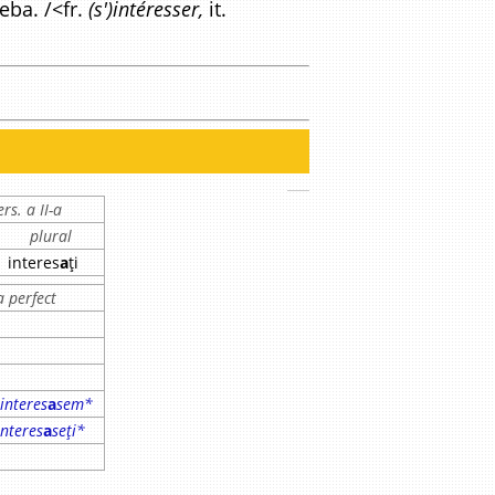
eba. /<fr.
(s')intéresser,
it.
rs. a II-a
plural
interes
a
ți
 perfect
interes
a
sem*
interes
a
seți*