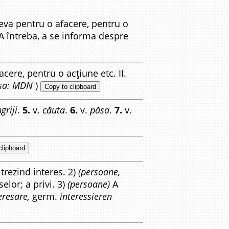
neva pentru o afacere, pentru o
 A întreba, a se informa despre
acere, pentru o acțiune etc. II.
sa: MDN
)
Copy to clipboard
ngriji
.
5.
v.
căuta
.
6.
v.
păsa
.
7.
v.
clipboard
trezind interes. 2)
(persoane,
elor; a privi. 3)
(persoane)
A
eresare,
germ.
interessieren