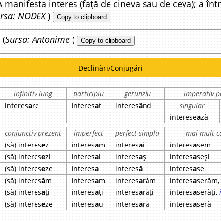
 manifesta interes (față de cineva sau de ceva); a într
ursa: NODEX
)
Copy to clipboard
 (
Sursa: Antonime
)
Copy to clipboard
Declinări/Conjugări
infinitiv lung
participiu
gerunziu
imperativ pe
interes
a
re
interes
a
t
interes
â
nd
singular
interese
a
ză
conjunctiv prezent
imperfect
perfect simplu
mai mult ca
(să) interes
e
z
interes
a
m
interes
a
i
interes
a
sem
(să) interes
e
zi
interes
a
i
interes
a
și
interes
a
seși
(să) interes
e
ze
interes
a
interes
ă
interes
a
se
(să) interes
ă
m
interes
a
m
interes
a
răm
interes
a
serăm,
(să) interes
a
ți
interes
a
ți
interes
a
răți
interes
a
serăți,
(să) interes
e
ze
interes
a
u
interes
a
ră
interes
a
seră