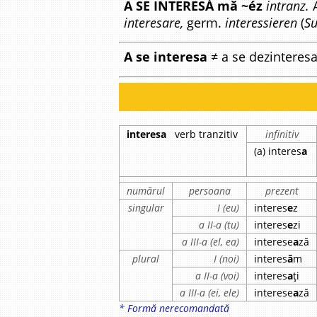
A SE INTERESÁ mă ~éz
intranz.
A
interesare,
germ.
interessieren
(
S
A se interesa
≠ a se dezinteresa
interesa
verb tranzitiv
infinitiv
(a) interes
a
numărul
persoana
prezent
singular
I (eu)
interes
e
z
a II-a (tu)
interes
e
zi
a III-a (el, ea)
interese
a
ză
plural
I (noi)
interes
ă
m
a II-a (voi)
interes
a
ți
a III-a (ei, ele)
interese
a
ză
* Formă nerecomandată