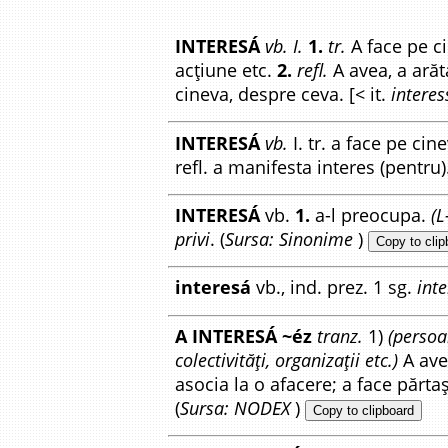
INTERESÁ
vb. I.
1.
tr.
A face pe ci
acțiune etc.
2.
refl.
A avea, a arăt
cineva, despre ceva. [< it.
interes
INTERESÁ
vb.
I. tr. a face pe cin
refl. a manifesta interes (pentru)
INTERESÁ
vb.
1.
a-l preocupa.
(L
privi
. (
Sursa: Sinonime
)
Copy to clip
interesá
vb., ind. prez. 1 sg.
int
A INTERESÁ ~éz
tranz.
1)
(persoa
colectivități, organizații etc.)
A avea
asocia la o afacere; a face părtaș 
(
Sursa: NODEX
)
Copy to clipboard