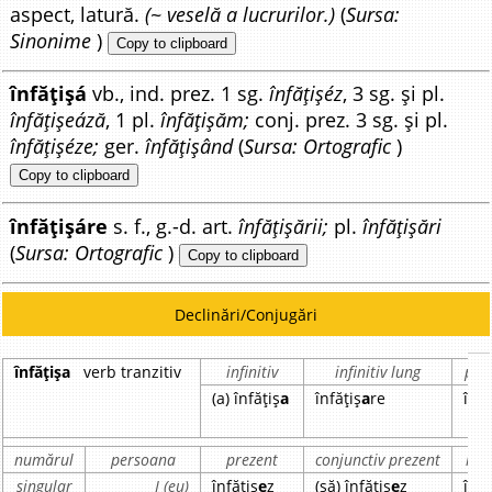
aspect, latură.
(~ veselă a lucrurilor.)
(
Sursa:
Sinonime
)
Copy to clipboard
înfățișá
vb., ind. prez. 1 sg.
înfățișéz
, 3 sg. și pl.
înfățișeáză
, 1 pl.
înfățișăm;
conj. prez. 3 sg. și pl.
înfățișéze;
ger.
înfățișând
(
Sursa: Ortografic
)
Copy to clipboard
înfățișáre
s. f., g.-d. art.
înfățișării;
pl.
înfățișări
(
Sursa: Ortografic
)
Copy to clipboard
Declinări/Conjugări
înfățișa
verb tranzitiv
infinitiv
infinitiv lung
part
(a) înfățiș
a
înfățiș
a
re
înfă
numărul
persoana
prezent
conjunctiv prezent
imp
singular
I (eu)
înfățiș
e
z
(să) înfățiș
e
z
înfă