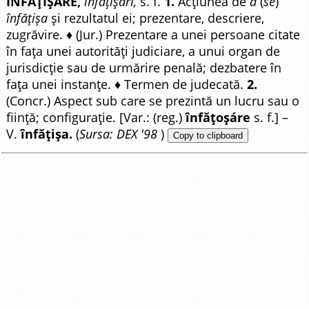
ÎNFĂȚIȘÁRE,
înfățișări,
s. f.
1.
Acțiunea de
a
(
se
)
înfățișa
și rezultatul ei; prezentare, descriere,
zugrăvire. ♦ (Jur.) Prezentare a unei persoane citate
în fața unei autorități judiciare, a unui organ de
jurisdicție sau de urmărire penală; dezbatere în
fața unei instanțe. ♦ Termen de judecată.
2.
(Concr.) Aspect sub care se prezintă un lucru sau o
ființă; configurație. [Var.: (reg.)
înfățoșáre
s. f.] –
V.
înfățișa.
(
Sursa: DEX '98
)
Copy to clipboard