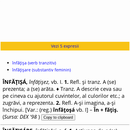
Vezi 5 expresii
înfățișa (verb tranzitiv)
înfățișare (substantiv feminin)
ÎNFĂȚIȘÁ,
înfățișez,
vb. I.
1.
Refl. și tranz. A (se)
prezenta; a (se) arăta. ♦ Tranz. A descrie ceva sau
pe cineva cu ajutorul cuvintelor, al culorilor etc.; a
zugrăvi, a reprezenta.
2.
Refl. A-și imagina, a-și
închipui. [Var.: (reg.)
înfățoșá
vb. I] –
În + fățiș.
(
Sursa: DEX '98
)
Copy to clipboard