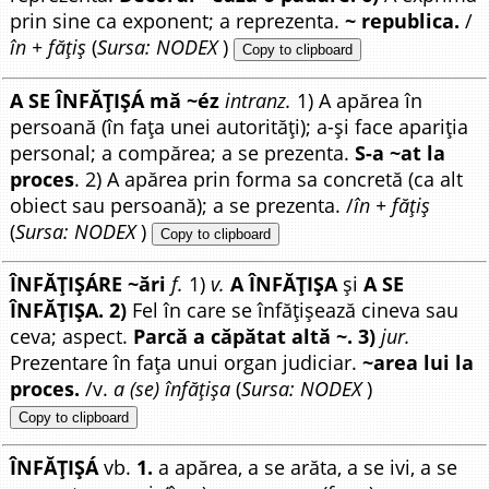
prin sine ca exponent; a reprezenta.
~ republica.
/
în + fățiș
(
Sursa: NODEX
)
Copy to clipboard
A SE ÎNFĂȚIȘÁ mă ~éz
intranz.
1) A apărea în
persoană (în fața unei autorități); a-și face apariția
personal; a compărea; a se prezenta.
S-a ~at la
proces
. 2) A apărea prin forma sa concretă (ca alt
obiect sau persoană); a se prezenta. /
în + fățiș
(
Sursa: NODEX
)
Copy to clipboard
ÎNFĂȚIȘÁRE ~ări
f.
1)
v.
A ÎNFĂȚIȘA
și
A SE
ÎNFĂȚIȘA. 2)
Fel în care se înfățișează cineva sau
ceva; aspect.
Parcă a căpătat altă ~. 3)
jur.
Prezentare în fața unui organ judiciar.
~area lui la
proces.
/v.
a (se) înfățișa
(
Sursa: NODEX
)
Copy to clipboard
ÎNFĂȚIȘÁ
vb.
1.
a apărea, a se arăta, a se ivi, a se