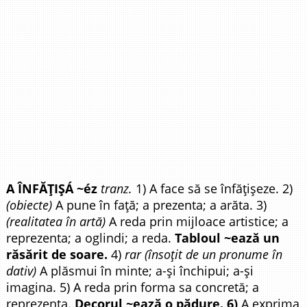
A ÎNFĂȚIȘÁ ~éz
tranz.
1) A face să se înfățișeze. 2)
(obiecte)
A pune în față; a prezenta; a arăta. 3)
(realitatea în artă)
A reda prin mijloace artistice; a
reprezenta; a oglindi; a reda.
Tabloul ~ează un
răsărit de soare.
4)
rar (însoțit de un pronume în
dativ)
A plăsmui în minte; a-și închipui; a-și
imagina. 5) A reda prin forma sa concretă; a
reprezenta.
Decorul ~ează o pădure. 6)
A exprima