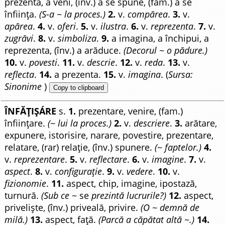
prezenta, a veni, (înv.) a se spune, (fam.) a se
înființa.
(S-a ~ la proces.)
2.
v.
compărea
.
3.
v.
apărea
.
4.
v.
oferi
.
5.
v.
ilustra
.
6.
v.
reprezenta
.
7.
v.
zugrăvi
.
8.
v.
simboliza
.
9.
a imagina, a închipui, a
reprezenta, (înv.) a arăduce.
(Decorul ~ o pădure.)
10.
v.
povesti
.
11.
v.
descrie
.
12.
v.
reda
.
13.
v.
reflecta
.
14.
a prezenta.
15.
v.
imagina
. (
Sursa:
Sinonime
)
Copy to clipboard
ÎNFĂȚIȘÁRE
s.
1.
prezentare, venire, (fam.)
înființare.
(~ lui la proces.)
2.
v.
descriere
.
3.
arătare,
expunere, istorisire, narare, povestire, prezentare,
relatare, (rar) relație, (înv.) spunere.
(~ faptelor.)
4.
v.
reprezentare
.
5.
v.
reflectare
.
6.
v.
imagine
.
7.
v.
aspect
.
8.
v.
configurație
.
9.
v.
vedere
.
10.
v.
fizionomie
.
11.
aspect, chip, imagine, ipostază,
turnură.
(Sub ce
~ se
prezintă lucrurile?)
12.
aspect,
priveliște, (înv.) priveală, privire.
(O ~ demnă de
milă.)
13.
aspect, față.
(Parcă a căpătat altă ~.)
14.