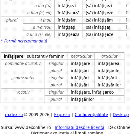
a II-a (tu)
înfățiș
e
zi
(să) înfățiș
e
zi
înfă
a III-a (el, ea)
înfățișe
a
ză
(să) înfățiș
e
ze
înfă
plural
I (noi)
înfățiș
ă
m
(să) înfățiș
ă
m
înfă
a II-a (voi)
înfățiș
a
ți
(să) înfățiș
a
ți
înfă
a III-a (ei, ele)
înfățișe
a
ză
(să) înfățiș
e
ze
înfă
* Formă nerecomandată
înfățișare
substantiv feminin
nearticulat
articulat
nominativ-acuzativ
singular
înfățiș
a
re
înfățiș
a
rea
plural
înfățiș
ă
ri
înfățiș
ă
rile
genitiv-dativ
singular
înfățiș
ă
ri
înfățiș
ă
rii
plural
înfățiș
ă
ri
înfățiș
ă
rilor
vocativ
singular
înfățiș
a
re, înfățiș
a
reo
plural
înfățiș
ă
rilor
m.dex.ro
© 2009-2026 |
Expresii
|
Confidențialitate
|
Desktop
Sursa: www.dexonline.ro -
Informații despre licență
- Dex Online -
Dicționar explicativ al limbii române