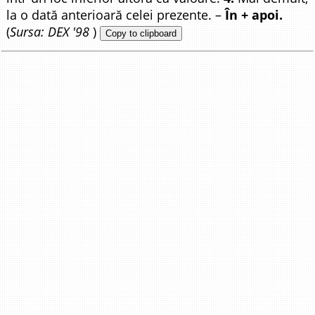
la o dată anterioară celei prezente. –
În + apoi.
(
Sursa: DEX '98
)
Copy to clipboard