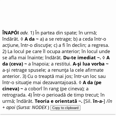
ÎNAPÓI
adv.
1) În partea din spate; în urmă;
îndărăt. ◊
A da ~
a) a se retrage; b) a ceda într-o
acțiune, într-o discuție; c) a fi în declin; a regresa.
2) La locul pe care îl ocupa anterior; în locul unde
se afla mai înainte; îndărăt.
Du-te imediat ~.
◊
A
da (ceva) ~
a înapoia; a restitui.
A-și lua vorba ~
a-și retrage spusele; a renunța la cele afirmate
anterior. 3) Cu o treaptă mai jos; într-un loc sau
într-o situație mai dezavantajoasă. ◊
A da (pe
cineva) ~
a coborî în rang (pe cineva); a
retrograda. 4) Într-o perioadă de timp trecut; în
urmă; îndărăt.
Teoria e orientată ~.
[Sil.
în-a-
] /
în
+ apoi
(
Sursa: NODEX
)
Copy to clipboard