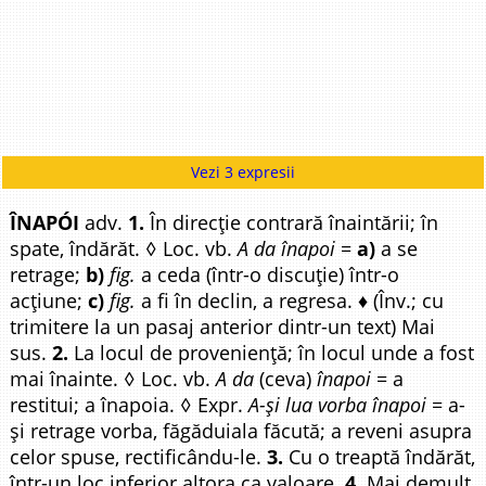
Vezi 3 expresii
ÎNAPÓI
adv.
1.
În direcție contrară înaintării; în
spate, îndărăt. ◊ Loc. vb.
A da înapoi
=
a)
a se
retrage;
b)
fig.
a ceda (într-o discuție) într-o
acțiune;
c)
fig.
a fi în declin, a regresa. ♦ (Înv.; cu
trimitere la un pasaj anterior dintr-un text) Mai
sus.
2.
La locul de proveniență; în locul unde a fost
mai înainte. ◊ Loc. vb.
A da
(ceva)
înapoi
= a
restitui; a înapoia. ◊ Expr.
A-și lua vorba înapoi
= a-
și retrage vorba, făgăduiala făcută; a reveni asupra
celor spuse, rectificându-le.
3.
Cu o treaptă îndărăt,
într-un loc inferior altora ca valoare.
4.
Mai demult,