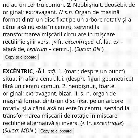
nu au un centru comun.
2.
Neobișnuit, deosebit de
original; extravagant. //
s.n.
Organ de mașină
format dintr-un disc fixat pe un arbore rotativ și a
cărui axă nu este în centru, servind la
transformarea mișcării circulare în mișcare
rectilinie și invers. [< fr.
excentrique
, cf. lat.
ex
–
afară de,
centrum
– centru]. (
Sursa: DN
)
Copy to clipboard
EXCÉNTRIC, -Ă
I.
adj.
1. (mat.; despre un punct)
situat în afara centrului; (despre figuri geometrice)
fără un centru comun. 2. neobișnuit, foarte
original; extravagant, bizar. II. s. n. organ de
mașină format dintr-un disc fixat pe un arbore
rotativ, și a cărui axă nu este în centru, servind la
transformarea mișcării de rotație în mișcare
rectilinie alternativă și invers. (< fr.
excentrique
)
(
Sursa: MDN
)
Copy to clipboard