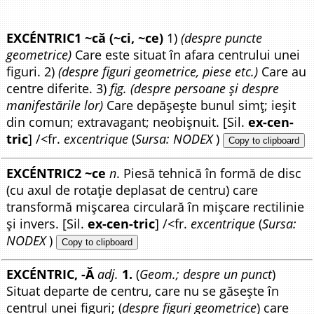
EXCÉNTRIC1 ~că (~ci, ~ce)
1)
(despre puncte
geometrice)
Care este situat în afara centrului unei
figuri. 2)
(despre figuri geometrice, piese etc.)
Care au
centre diferite. 3)
fig. (despre persoane și despre
manifestările lor)
Care depășește bunul simț; ieșit
din comun; extravagant; neobișnuit. [Sil.
ex-cen-
tric
] /<fr.
excentrique
(
Sursa: NODEX
)
Copy to clipboard
EXCÉNTRIC2 ~ce
n
. Piesă tehnică în formă de disc
(cu axul de rotație deplasat de centru) care
transformă mișcarea circulară în mișcare rectilinie
și invers. [Sil.
ex-cen-tric
] /<fr.
excentrique
(
Sursa:
NODEX
)
Copy to clipboard
EXCÉNTRIC, -Ă
adj.
1.
(
Geom.; despre un punct
)
Situat departe de centru, care nu se găsește în
centrul unei figuri; (
despre figuri geometrice
) care