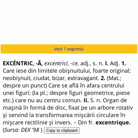
Vezi 1 expresii
EXCÉNTRIC, -Ă,
excentrici, -ce,
adj., s. n.
I.
Adj.
1.
Care iese din limitele obișnuitului, foarte original;
neobișnuit, ciudat, bizar, extravagant.
2.
(Mat.;
despre un punct) Care se află în afara centrului
unei figuri; (la pl.; despre figuri geometrice, piese
etc.) care nu au centru comun.
II.
S. n. Organ de
mașină în formă de disc, fixat pe un arbore rotativ
și servind la transformarea mișcării circulare în
mișcare rectilinie și invers. – Din fr.
excentrique.
(
Sursa: DEX '98
)
Copy to clipboard