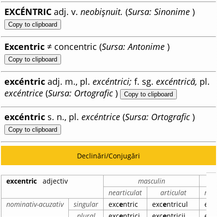
EXCÉNTRIC
adj. v.
neobișnuit.
(
Sursa: Sinonime
)
Copy to clipboard
Excentric
≠ concentric (
Sursa: Antonime
)
Copy to clipboard
excéntric
adj. m., pl.
excéntrici;
f. sg.
excéntrică,
pl.
excéntrice
(
Sursa: Ortografic
)
Copy to clipboard
excéntric
s. n., pl.
excéntrice
(
Sursa: Ortografic
)
Copy to clipboard
Declinări/Conjugări
excentric
adjectiv
masculin
nearticulat
articulat
near
nominativ-acuzativ
singular
exc
e
ntric
exc
e
ntricul
exc
plural
exc
e
ntrici
exc
e
ntricii
exc