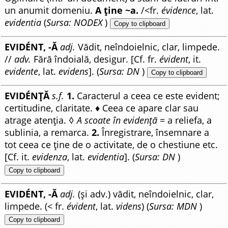
un anumit domeniu.
A ține ~a.
/<fr.
évidence
, lat.
evidentia
(
Sursa: NODEX
)
Copy to clipboard
EVIDÉNT, -Ă
adj.
Vădit, neîndoielnic, clar, limpede.
//
adv.
Fără îndoială, desigur. [Cf. fr.
évident
, it.
evidente
, lat.
evidens
]. (
Sursa: DN
)
Copy to clipboard
EVIDÉNȚĂ
s.f.
1.
Caracterul a ceea ce este evident;
certitudine, claritate. ♦ Ceea ce apare clar sau
atrage atenția. ◊
A scoate în evidență
= a reliefa, a
sublinia, a remarca.
2.
Înregistrare, însemnare a
tot ceea ce ține de o activitate, de o chestiune etc.
[Cf. it.
evidenza
, lat.
evidentia
]. (
Sursa: DN
)
Copy to clipboard
EVIDÉNT, -Ă
adj.
(și adv.) vădit, neîndoielnic, clar,
limpede. (< fr.
évident
, lat.
videns
) (
Sursa: MDN
)
Copy to clipboard