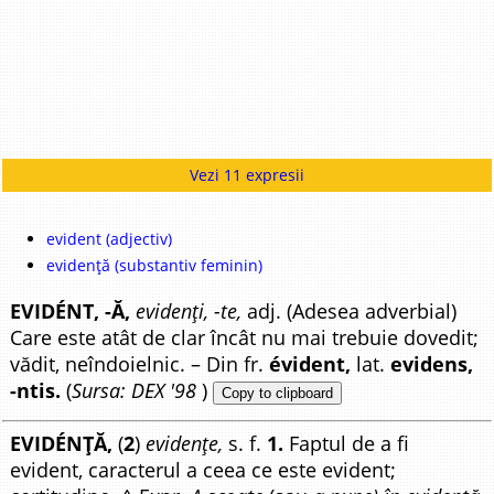
Vezi 11 expresii
evident (adjectiv)
evidență (substantiv feminin)
EVIDÉNT, -Ă,
evidenți, -te,
adj. (Adesea adverbial)
Care este atât de clar încât nu mai trebuie dovedit;
vădit, neîndoielnic. – Din fr.
évident,
lat.
evidens,
-ntis.
(
Sursa: DEX '98
)
Copy to clipboard
EVIDÉNȚĂ,
(
2
)
evidențe,
s. f.
1.
Faptul de a fi
evident, caracterul a ceea ce este evident;