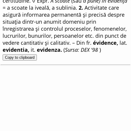
certitudine. ◊ Expr.
A scoate
(sau
a pune) în evidență
= a scoate la iveală, a sublinia.
2.
Activitate care
asigură informarea permanentă și precisă despre
situația dintr-un anumit domeniu prin
înregistrarea și controlul proceselor, fenomenelor,
lucrurilor, bunurilor, persoanelor etc. din punct de
vedere cantitativ și calitativ. – Din fr.
évidence,
lat.
evidentia,
it.
evidenza.
(
Sursa: DEX '98
)
Copy to clipboard