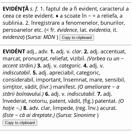
EVIDÉNȚĂ
s. f.
1. faptul de a fi evident, caracterul a
ceea ce este evident. ♦ a scoate în ~ = a reliefa, a
sublinia. 2. înregistrare a fenomenelor, bunurilor,
persoanelor etc. (< fr.
évidence
, lat.
evidentia
, it.
evidenza
) (
Sursa: MDN
)
Copy to clipboard
EVIDÉNT
adj., adv.
1.
adj. v.
clar
.
2.
adj. accentuat,
marcat, pronunțat, reliefat, vizibil.
(Vorbea cu un ~
accent străin.)
3.
adj. v.
categoric
.
4.
adj. v.
indiscutabil
.
5.
adj. apreciabil, categoric,
considerabil, important, însemnat, mare, sensibil,
simțitor, vădit, (livr.) manifest.
(O ameliorare ~ a
stării bolnavului.)
6.
adj. v.
indiscutabil.
7.
adj.
învederat, notoriu, patent, vădit, (fig.) patentat.
(O
hoție ~.)
8.
adv. clar, limpede, (reg. înv.) acurat.
(Este ~ că ai dreptate.)
(
Sursa: Sinonime
)
Copy to clipboard