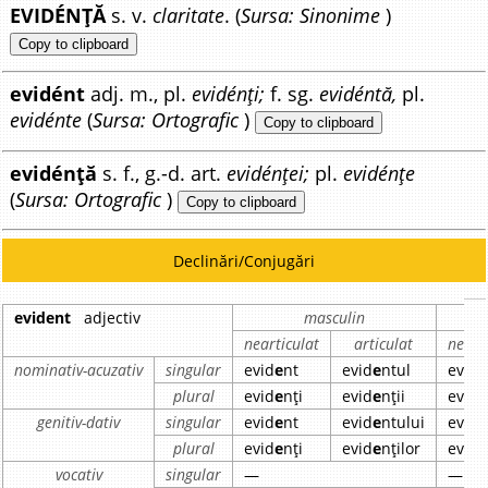
EVIDÉNȚĂ
s. v.
claritate
. (
Sursa: Sinonime
)
Copy to clipboard
evidént
adj. m., pl.
evidénți;
f. sg.
evidéntă,
pl.
evidénte
(
Sursa: Ortografic
)
Copy to clipboard
evidénță
s. f., g.-d. art.
evidénței;
pl.
evidénțe
(
Sursa: Ortografic
)
Copy to clipboard
Declinări/Conjugări
evident
adjectiv
masculin
nearticulat
articulat
neart
nominativ-acuzativ
singular
evid
e
nt
evid
e
ntul
evid
e
plural
evid
e
nți
evid
e
nții
evid
e
genitiv-dativ
singular
evid
e
nt
evid
e
ntului
evid
e
plural
evid
e
nți
evid
e
nților
evid
e
vocativ
singular
—
—