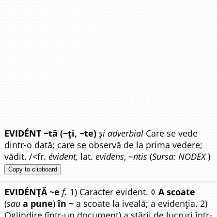
EVIDÉNT ~tă (~ți, ~te)
și adverbial
Care se vede
dintr-o dată; care se observă de la prima vedere;
vădit. /<fr.
évident,
lat.
evidens
, ~
ntis
(
Sursa: NODEX
)
Copy to clipboard
EVIDÉNȚĂ ~e
f.
1) Caracter evident. ◊
A scoate
(
sau
a pune
)
în ~
a scoate la iveală; a evidenția. 2)
Oglindire (într-un document) a stării de lucruri într-