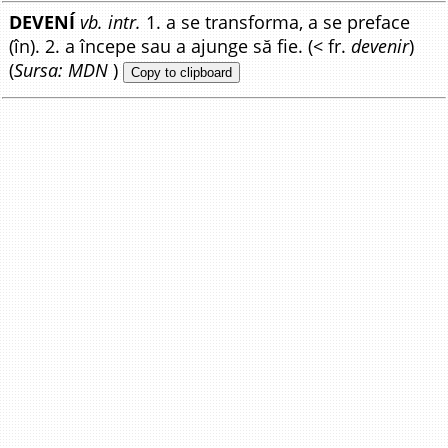
DEVENÍ
vb. intr.
1. a se transforma, a se preface
(în). 2. a începe sau a ajunge să fie. (< fr.
devenir
)
(
Sursa: MDN
)
Copy to clipboard