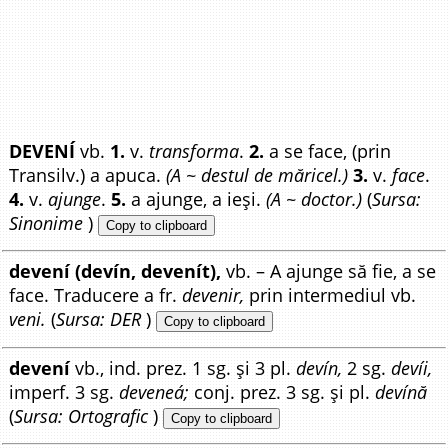
DEVENÍ
vb.
1.
v.
transforma
.
2.
a se face, (prin
Transilv.) a apuca.
(A ~ destul de măricel.)
3.
v.
face
.
4.
v.
ajunge
.
5.
a ajunge, a ieși.
(A ~ doctor.)
(
Sursa:
Sinonime
)
Copy to clipboard
devení (devín, devenít),
vb. – A ajunge să fie, a se
face. Traducere a fr.
devenir,
prin intermediul vb.
veni.
(
Sursa: DER
)
Copy to clipboard
devení
vb., ind. prez. 1 sg. și 3 pl.
devín,
2 sg.
devíi,
imperf. 3 sg.
deveneá;
conj. prez. 3 sg. și pl.
devínă
(
Sursa: Ortografic
)
Copy to clipboard