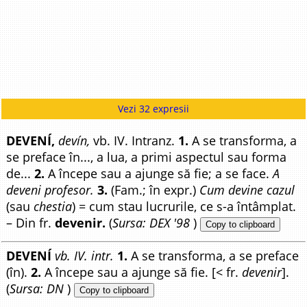
Vezi 32 expresii
DEVENÍ,
devín,
vb. IV. Intranz.
1.
A se transforma, a
se preface în..., a lua, a primi aspectul sau forma
de...
2.
A începe sau a ajunge să fie; a se face.
A
deveni profesor.
3.
(Fam.; în expr.)
Cum devine cazul
(sau
chestia
) = cum stau lucrurile, ce s-a întâmplat.
– Din fr.
devenir.
(
Sursa: DEX '98
)
Copy to clipboard
DEVENÍ
vb. IV. intr.
1.
A se transforma, a se preface
(în).
2.
A începe sau a ajunge să fie. [< fr.
devenir
].
(
Sursa: DN
)
Copy to clipboard