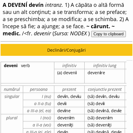
A DEVENÍ devín
intranz.
1) A căpăta o altă formă
sau un alt conținut; a se transforma; a se preface;
a se preschimba; a se modifica; a se schimba. 2) A
începe să fie; a ajunge; a se face.
~ cărunt. ~
medic.
/<fr.
devenir
(
Sursa: NODEX
)
Copy to clipboard
Declinări/Conjugări
deveni
verb
infinitiv
infinitiv lung
pa
(a) deven
i
deven
i
re
de
numărul
persoana
prezent
conjunctiv prezent
i
singular
I (eu)
dev
i
n, dev
i
u
(să) dev
i
n, dev
i
u
de
a II-a (tu)
dev
i
i
(să) dev
i
i
de
a III-a (el, ea)
dev
i
ne
(să) dev
i
nă, dev
i
e
de
plural
I (noi)
deven
i
m
(să) deven
i
m
de
a II-a (voi)
deven
i
ți
(să) deven
i
ți
de
a III-a (ei, ele)
dev
i
n
(să) dev
i
nă, dev
i
e
de