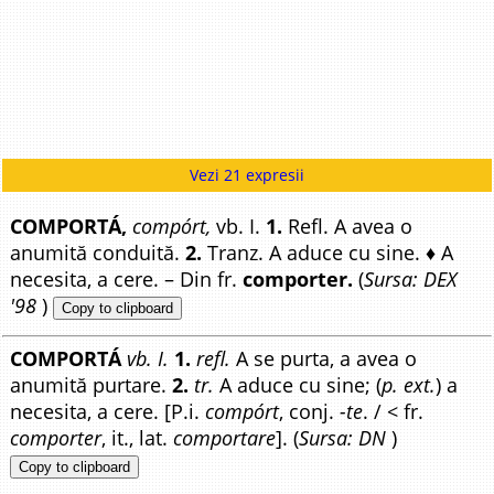
Vezi 21 expresii
COMPORTÁ,
compórt,
vb. I.
1.
Refl. A avea o
anumită conduită.
2.
Tranz. A aduce cu sine. ♦ A
necesita, a cere. – Din fr.
comporter.
(
Sursa: DEX
'98
)
Copy to clipboard
COMPORTÁ
vb. I.
1.
refl.
A se purta, a avea o
anumită purtare.
2.
tr.
A aduce cu sine; (
p. ext.
) a
necesita, a cere. [P.i.
compórt
, conj.
-te
. / < fr.
comporter
, it., lat.
comportare
]. (
Sursa: DN
)
Copy to clipboard