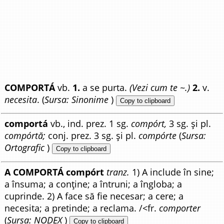
COMPORTÁ
vb.
1.
a se purta.
(Vezi cum te ~.)
2.
v.
necesita
. (
Sursa: Sinonime
)
Copy to clipboard
comportá
vb., ind. prez. 1 sg.
compórt,
3 sg. și pl.
compórtă;
conj. prez. 3 sg. și pl.
compórte
(
Sursa:
Ortografic
)
Copy to clipboard
A COMPORTÁ compórt
tranz.
1) A include în sine;
a însuma; a conține; a întruni; a îngloba; a
cuprinde. 2) A face să fie necesar; a cere; a
necesita; a pretinde; a reclama. /<fr.
comporter
(
Sursa: NODEX
)
Copy to clipboard