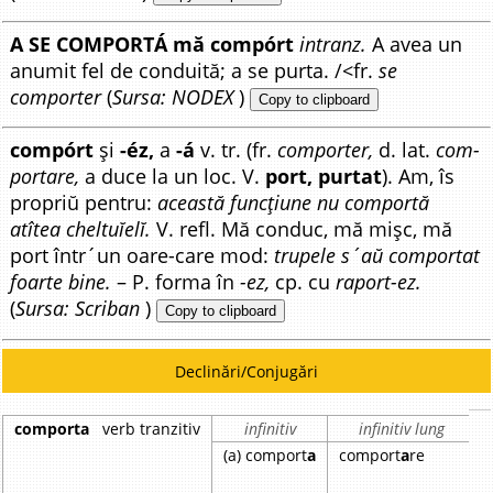
A SE COMPORTÁ mă compórt
intranz.
A avea un
anumit fel de conduită; a se purta. /<fr.
se
comporter
(
Sursa: NODEX
)
Copy to clipboard
compórt
și
-éz,
a
-á
v. tr. (fr.
comporter,
d. lat.
com-
portare,
a duce la un loc. V.
port, purtat
). Am, îs
propriŭ pentru:
această funcțiune nu comportă
atîtea cheltuĭelĭ.
V. refl. Mă conduc, mă mișc, mă
port într´un oare-care mod:
trupele s´aŭ comportat
foarte bine.
– P. forma în
-ez,
cp. cu
raport-ez.
(
Sursa: Scriban
)
Copy to clipboard
Declinări/Conjugări
comporta
verb tranzitiv
infinitiv
infinitiv lung
(a) comport
a
comport
a
re