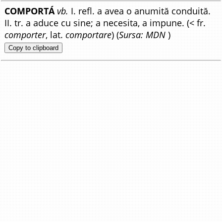
COMPORTÁ
vb.
I. refl. a avea o anumită conduită.
II. tr. a aduce cu sine; a necesita, a impune. (< fr.
comporter
, lat.
comportare
) (
Sursa: MDN
)
Copy to clipboard