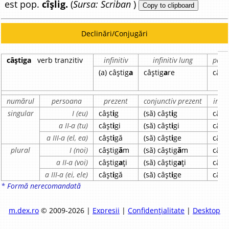
est pop.
cîșlig.
(
Sursa: Scriban
)
Copy to clipboard
Declinări/Conjugări
câștiga
verb tranzitiv
infinitiv
infinitiv lung
parti
(a) câștig
a
câștig
a
re
câșt
numărul
persoana
prezent
conjunctiv prezent
impe
singular
I (eu)
câșt
i
g
(să) câșt
i
g
câșt
a II-a (tu)
câșt
i
gi
(să) câșt
i
gi
câșt
a III-a (el, ea)
câșt
i
gă
(să) câșt
i
ge
câșt
plural
I (noi)
câștig
ă
m
(să) câștig
ă
m
câșt
a II-a (voi)
câștig
a
ți
(să) câștig
a
ți
câșt
a III-a (ei, ele)
câșt
i
gă
(să) câșt
i
ge
câșt
* Formă nerecomandată
m.dex.ro
© 2009-2026 |
Expresii
|
Confidențialitate
|
Desktop