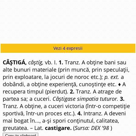
Vezi 4 expresii
CÂȘTIGÁ,
câștíg,
vb. I.
1.
Tranz. A obține bani sau
alte bunuri materiale (prin muncă, prin speculații,
prin exploatare, la jocuri de noroc etc.);
p. ext.
a
dobândi, a obține experiență, cunoștințe etc. ♦ A
recupera timpul (pierdut).
2.
Tranz. A atrage de
partea sa; a cuceri.
Câștigase simpatia tuturor.
3.
Tranz. A obține, a cuceri victoria (într-o competiție
sportivă, într-un proces etc.).
4.
Intranz. A deveni
mai bogat în..., a-și spori conținutul, calitatea,
greutatea. – Lat.
castigare.
(
Sursa: DEX '98
)
Copy to clipboard