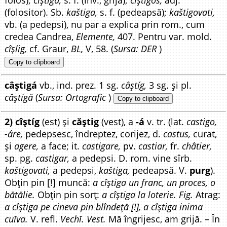
(folositor). Sb.
kaštiga,
s. f. (pedeapsă);
kaštigovati,
vb. (a pedepsi), nu par a explica prin rom., cum
credea Candrea,
Elemente,
407. Pentru var. mold.
cîșlig,
cf. Graur,
BL,
V, 58. (
Sursa: DER
)
Copy to clipboard
câștigá
vb., ind. prez. 1 sg.
câștíg,
3 sg. și pl.
câștígă
(
Sursa: Ortografic
)
Copy to clipboard
2) cîștíg
(est) și
căștig
(vest), a
-á
v. tr. (lat.
castigo,
-áre,
pedepsesc, îndreptez, corijez, d.
castus,
curat,
și
agere,
a face; it.
castigare,
pv.
castiar,
fr.
châtier,
sp. pg.
castigar,
a pedepsi. D. rom. vine sîrb.
kaštigovati,
a pedepsi,
kaštiga,
pedeapsă. V.
purg
).
Obțin pin [!] muncă:
a cîștiga un franc, un proces, o
bătălie.
Obțin pin sorț:
a cîștiga la loterie. Fig.
Atrag:
a cîștiga pe cineva pin blîndeță [!], a cîștiga inima
cuĭva.
V. refl.
Vechĭ. Vest.
Mă îngrijesc, am grijă. – În