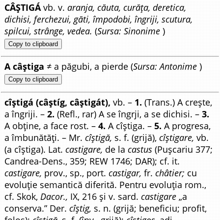
CÂȘTIGÁ
vb. v.
aranja, căuta, curăța, deretica,
dichisi, ferchezui, găti, împodobi, îngriji, scutura,
spilcui, strânge, vedea.
(
Sursa: Sinonime
)
Copy to clipboard
A câștiga
≠ a păgubi, a pierde (
Sursa: Antonime
)
Copy to clipboard
cîștigá (câștíg, câștigát),
vb. –
1.
(Trans.) A crește,
a îngriji. –
2.
(Refl., rar) A se îngrji, a se dichisi. –
3.
A obține, a face rost. –
4.
A cîștiga. –
5.
A progresa,
a îmbunătăți. – Mr.
cîștigă,
s. f. (grijă),
cîștigare,
vb.
(a cîștiga). Lat.
castigare,
de la
castus
(Pușcariu 377;
Candrea-Dens., 359; REW 1746; DAR); cf. it.
castigare,
prov., sp., port.
castigar,
fr.
châtier;
cu
evoluție semantică diferită. Pentru evoluția rom.,
cf. Skok,
Dacor.,
IX, 216 și v. sard.
castigare
„a
conserva.” Der.
cîștig,
s. n. (grijă; beneficiu; profit,
folos);
cîștigă,
s. f. (înv., grijă);
cîștigos,
adj.