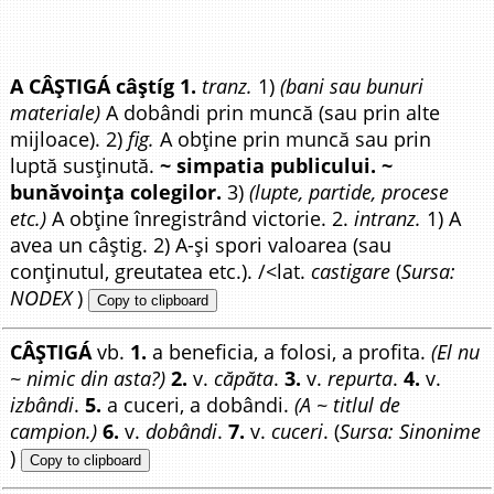
A CÂȘTIGÁ câștíg 1.
tranz.
1)
(bani sau bunuri
materiale)
A dobândi prin muncă (sau prin alte
mijloace). 2)
fig.
A obține prin muncă sau prin
luptă susținută.
~ simpatia publicului. ~
bunăvoința colegilor.
3)
(lupte, partide, procese
etc.)
A obține înregistrând victorie. 2.
intranz.
1) A
avea un câștig. 2) A-și spori valoarea (sau
conținutul, greutatea etc.). /<lat.
castigare
(
Sursa:
NODEX
)
Copy to clipboard
CÂȘTIGÁ
vb.
1.
a beneficia, a folosi, a profita.
(El nu
~ nimic din asta?)
2.
v.
căpăta
.
3.
v.
repurta
.
4.
v.
izbândi
.
5.
a cuceri, a dobândi.
(A ~ titlul de
campion.)
6.
v.
dobândi
.
7.
v.
cuceri
. (
Sursa: Sinonime
)
Copy to clipboard