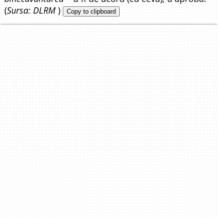
(
Sursa: DLRM
)
Copy to clipboard