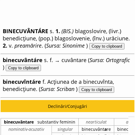
BINECUVÂNTÁRE
s.
1.
(BIS.)
blagoslovire, (livr.)
benedicțiune, (pop.) blagoslovenie, (înv.) urăciune.
2.
v.
preamărire
. (
Sursa: Sinonime
)
Copy to clipboard
binecuvântáre
s. f. → cuvântare (
Sursa: Ortografic
)
Copy to clipboard
binecuvîntáre
f. Acțiunea de a binecuvînta,
benedicțiune. (
Sursa: Scriban
)
Copy to clipboard
Declinări/Conjugări
binecuvântare
substantiv feminin
nearticulat
artic
nominativ-acuzativ
singular
binecuvânt
a
re
binecuv