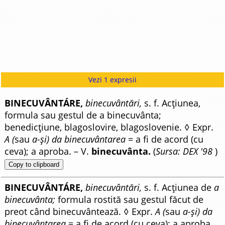
Vezi 1 expresii
BINECUVÂNTÁRE,
binecuvântări,
s. f. Acțiunea,
formula sau gestul de a binecuvânta;
benedicțiune, blagoslovire, blagoslovenie. ◊ Expr.
A (
sau
a-și) da binecuvântarea
= a fi de acord (cu
ceva); a aproba. – V.
binecuvânta.
(
Sursa: DEX '98
)
Copy to clipboard
BINECUVÂNTÁRE,
binecuvântări,
s. f. Acțiunea de
a
binecuvânta;
formula rostită sau gestul făcut de
preot când binecuvântează. ◊ Expr.
A (
sau
a-și) da
binecuvântarea
= a fi de acord (cu ceva); a aproba.