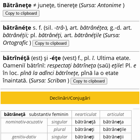
Bătrânețe
≠ junețe, tinerețe (
Sursa: Antonime
)
Copy to clipboard
bătrânéțe
s. f. (sil.
-trâ-
), art.
bătrânéțea,
g.-d. art.
bătrânéții;
pl.
bătrânéți,
art.
bătrânéțile
(
Sursa:
Ortografic
)
Copy to clipboard
bătrînéță
(est) și
-éțe
(vest) f., pl.
ĭ.
Ultima etate.
Oameniĭ bătrînĭ:
respectați bătrîneța
(saŭ)
ețile
! Pl.
e
în loc.
pînă la adînci bătrînețe,
pînă la o etate
înaintată. (
Sursa: Scriban
)
Copy to clipboard
Declinări/Conjugări
bătrâneță
substantiv feminin
nearticulat
articulat
nominativ-acuzativ
singular
bătrân
e
ță
bătrân
e
ța
plural
bătrân
e
ți
bătrân
e
țile
genitiv-dativ
singular
bătrân
e
ți
bătrân
e
ții