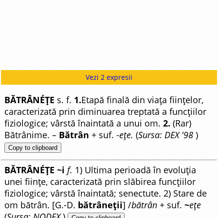
Vezi 2 expresii
BĂTRÂNÉȚE
s. f.
1.
Etapă finală din viața ființelor,
caracterizată prin diminuarea treptată a funcțiilor
fiziologice; vârstă înaintată a unui om.
2.
(Rar)
Bătrânime. –
Bătrân
+ suf. -
ețe.
(
Sursa: DEX '98
)
Copy to clipboard
BĂTRÂNÉȚE ~i
f.
1) Ultima perioadă în evoluția
unei ființe, caracterizată prin slăbirea funcțiilor
fiziologice; vârstă înaintată; senectute. 2) Stare de
om bătrân. [G.-D.
bătrâneții
] /
bătrân
+ suf.
~
ețe
(
Sursa: NODEX
)
Copy to clipboard