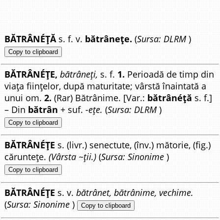
BĂTRÂNÉȚĂ
s. f. v.
bătrânețe.
(
Sursa: DLRM
)
Copy to clipboard
BĂTRÂNÉȚE,
bătrâneți,
s. f.
1.
Perioadă de timp din
viața ființelor, după maturitate; vârstă înaintată a
unui om.
2.
(Rar) Bătrânime. [Var.:
bătrânéță
s. f.]
– Din
bătrân
+ suf.
-ețe.
(
Sursa: DLRM
)
Copy to clipboard
BĂTRÂNÉȚE
s. (livr.) senectute, (înv.) mătorie, (fig.)
căruntețe.
(Vârsta ~ții.)
(
Sursa: Sinonime
)
Copy to clipboard
BĂTRÂNÉȚE
s. v.
bătrânet, bătrânime, vechime.
(
Sursa: Sinonime
)
Copy to clipboard