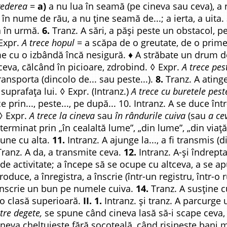
vederea
=
a)
a nu lua în seamă (pe cineva sau ceva), a 
în nume de rău, a nu ține seamă de...; a ierta, a uita.
a în urmă.
6.
Tranz. A sări, a păși peste un obstacol, p
 Expr.
A trece hopul
= a scăpa de o greutate, de o prime
 cu o izbândă încă nesigură. ♦ A străbate un drum de
ceva, călcând în picioare, zdrobind. ◊ Expr.
A trece pes
ransporta (dincolo de... sau peste...).
8.
Tranz. A ating
uprafața lui. ◊ Expr. (Intranz.)
A trece cu buretele pest
 prin..., peste..., pe după... 10. Intranz. A se duce înt
 ◊ Expr.
A trece la cineva
sau
în rândurile cuiva
(sau
a ce
eterminat prin „în cealaltă lume”, „din lume”, „din viaț
iune cu alta.
11.
Intranz. A ajunge la..., a fi transmis 
 Tranz. A da, a transmite ceva.
12.
Intranz. A-și îndrept
de activitate; a începe să se ocupe cu altceva, a se a
oduce, a înregistra, a înscrie (într-un registru, într-o r
 înscrie un bun pe numele cuiva.
14.
Tranz. A susține 
-o clasă superioară.
II. 1.
Intranz. și tranz. A parcurge
ntre degete,
se spune când cineva lasă să-i scape ceva,
eva cheltuiește fără socoteală, când risipește bani m