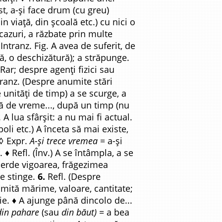
st, a-și face drum (cu greu)
n viață, din școală etc.) cu nici o
cazuri, a răzbate prin multe
Intranz. Fig. A avea de suferit, de
ră, o deschizătură); a străpunge.
Rar; despre agenți fizici sau
ranz. (Despre anumite stări
 unități de timp) a se scurge, a
 de vreme..., după un timp (nu
 A lua sfârșit: a nu mai fi actual.
oli etc.) A înceta să mai existe,
 ◊ Expr.
A-și trece vremea
= a-și
♦ Refl. (Înv.) A se întâmpla, a se
pierde vigoarea, frăgezimea
se stinge.
6.
Refl. (Despre
mită mărime, valoare, cantitate;
ie. ♦ A ajunge până dincolo de...
din pahare
(sau
din băut)
= a bea