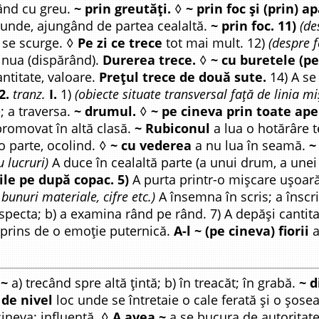
ând cu greu.
~ prin greutăți.
◊
~ prin foc și (prin) ap
trunde, ajungând de partea cealaltă.
~ prin foc. 11)
(de
 se scurge. ◊
Pe zi ce trece
tot mai mult. 12)
(despre 
inua (dispărând).
Durerea trece.
◊
~ cu buretele (p
ntitate, valoare.
Prețul trece de două sute.
14) A se
 2.
tranz.
I.
1)
(obiecte situate transversal față de linia mi
; a traversa.
~ drumul.
◊
~ pe cineva prin toate ape
promovat în altă clasă.
~ Rubiconul
a lua o hotărâre t
 o parte, ocolind. ◊
~ cu vederea
a nu lua în seamă.
~
u lucruri)
A duce în cealaltă parte (a unui drum, a unei 
ile pe după copac. 5)
A purta printr-o mișcare ușoară
unuri materiale, cifre etc.)
A însemna în scris; a înscri
nspecta; b) a examina rând pe rând. 7) A depăși cantita
uprins de o emoție puternică.
A-l ~ (pe cineva) fiorii
a
 ~
a) trecând spre altă țintă; b) în treacăt; în grabă.
~ d
 de nivel
loc unde se întretaie o cale ferată și o șosea,
ineva; influență. ◊
A avea ~
a se bucura de autoritat