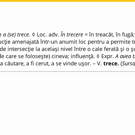
de
a (se) trece.
◊ Loc. adv.
În trecere
= în treacăt, în fugă
rucție amenajată într-un anumit loc pentru a permite t
de intersecție la același nivel între o cale ferată și o 
de care se folosește) cineva; influență. ◊ Expr.
A avea t
 căutare, a fi cerut, a se vinde ușor. – V.
trece.
(
Sursa