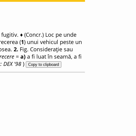
; fugitiv. ♦ (Concr.) Loc pe unde
recerea (
1
) unui vehicul peste un
șosea.
2.
Fig. Considerație sau
recere
=
a)
a fi luat în seamă, a fi
: DEX '98
)
Copy to clipboard