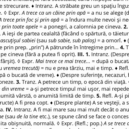
de strecurare. ♦ Intranz. A străbate greu un spațiu îngu
e. ◊ Expr.
A trece ca un câine prin apă
= a nu se alege (di
A trece prin foc și prin apă
= a îndura multe nevoi și ne
 prin toate apele
= a ponegri, a calomnia pe cineva.
2.
 A ieși de partea cealaltă (făcând o spărtură, o tăietu
ascuțișul sabiei
(sau
sub sabie, sub paloș)
= a omorî. ♦ (
 prin prep. „prin”) A pătrunde în întregime prin...
4.
T
 pe cineva (fără a putea fi oprit).
III. 1.
Intranz. (Despre
ârșit). ◊ Expr.
Mai trece ce mai trece...
= după o bucată
au
vremea trecută)
= nu e prea târziu, mai e timp. ♦ Refl.
pă o bucată de vreme). ♦ (Despre suferințe, necazuri, b
ioneze.
3.
Tranz. A petrece un timp, o epocă din viață.
e din vreme
= a-și petrece timpul mai ușor, mai repede. 
numită vârstă, o anumită limită de timp.
5.
Refl. A-și 
fructe) A fi prea copt. ♦ (Despre plante) A se veșteji, a 
ma.
IV.
Intranz. A fi mai mare sau mai mult decât o anu
ne
(sau
de la tine
etc.), se spune când se face o conces
imita obișnuită, normală. ◊ Expr. (Refl.; pop.)
A se trece 