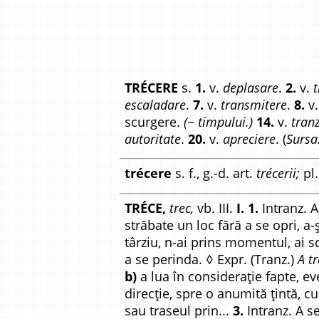
TRÉCERE
s.
1.
v.
deplasare
.
2.
v.
t
escaladare
.
7.
v.
transmitere
.
8.
v
scurgere.
(~ timpului.)
14.
v.
tranz
autoritate
.
20.
v.
apreciere
. (
Sursa
trécere
s. f., g.-d. art.
trécerii;
pl
TRÉCE,
trec,
vb. III.
I. 1.
Intranz. A
străbate un loc fără a se opri, a
târziu, n-ai prins momentul, ai 
a se perinda. ◊ Expr. (Tranz.)
A tr
b)
a lua în considerație fapte, e
direcție, spre o anumită țintă, 
sau traseul prin...
3.
Intranz. A s