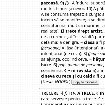
gazoasă. 9)
fig.
A îndura, suport
multe chinuri și nevoi. 10) A pă
A se consuma treptat; a curge; a
înceta să se manifeste; a se dim
constitui mai mult ca mărime, ca
realitate).
El trece drept artist.
de-a curmezișul în cealaltă parte
defăima; a denigra.
~ clasa
a fi 
(persoane)
A lăsa (intenționat) la
intenționat (de ceva). 3)
(ființe sa
să ajungă, ocolind ceva.
~ hățur
buze. 6)
pop. (nume de persoane, b
consemna. ◊
~ în revistă
a) a i
cineva cu rece și cu cald
a fi c
(
Sursa: NODEX
)
Copy to clipboard
TRÉCERE ~i
f.
1)
v.
A TRECE.
◊
În
care servește pentru a trece. ◊
~
Considerație de care se bucură c