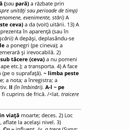
ă (
sau
pară)
a răzbate prin
spre unități sau perioade de timp)
fenomene, evenimente, stări)
A
este ceva)
a da (voit) uitării. 13) A
 prezenta în aparență (sau în
șcării)
A depăși, deplasându-se
le
a ponegri (pe cineva); a
emerară și irevocabilă. 2)
 sub tăcere (ceva)
a nu pomeni
ape etc.); a transporta. 4) A face
 (pe o suprafață).
~ limba peste
e; a nota; a înregistra; a
tiv.
II
(în îmbinări).
A-l ~ pe
 fi cuprins de frică. /<lat.
traicere
in viață
moarte; deces. 2) Loc
 aflate la același nivel. 3)
e.
Cu ~
influent. /v.
a trece
(
Sursa: