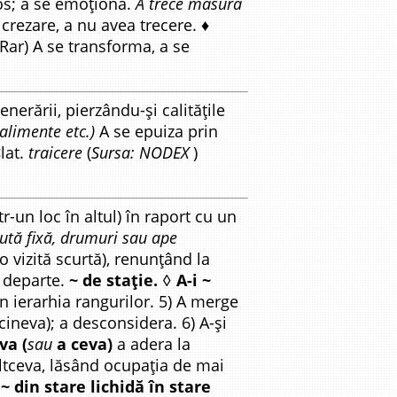
ios; a se emoționa.
A trece măsura
crezare, a nu avea trecere. ♦
(Rar) A se transforma, a se
enerării, pierzându-și calitățile
 alimente etc.)
A se epuiza prin
lat.
traicere
(
Sursa: NODEX
)
r-un loc în altul) în raport cu un
rută fixă, drumuri sau ape
o vizită scurtă), renunțând la
 departe.
~ de stație.
◊
A-i ~
în ierarhia rangurilor. 5) A merge
cineva); a desconsidera. 6) A-și
va (
sau
a ceva)
a adera la
ltceva, lăsând ocupația de mai
.
~ din stare lichidă în stare