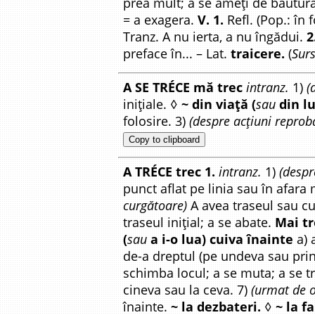
prea mult; a se ameți de băutură.
= a exagera.
V. 1.
Refl. (Pop.: în
Tranz. A nu ierta, a nu îngădui.
2
preface în... – Lat.
traicere.
(
Surs
A SE TRÉCE mă trec
intranz.
1)
(
inițiale. ◊
~ din viață (
sau
din l
folosire. 3)
(despre acțiuni reprob
Copy to clipboard
A TRÉCE trec 1.
intranz.
1)
(despr
punct aflat pe linia sau în afara 
curgătoare)
A avea traseul sau cu
traseul inițial; a se abate.
Mai tr
(
sau
a i-o lua) cuiva înainte
a) 
de-a dreptul (pe undeva sau pri
schimba locul; a se muta; a se t
cineva sau la ceva. 7)
(urmat de o
înainte.
~ la dezbateri.
◊
~ la f