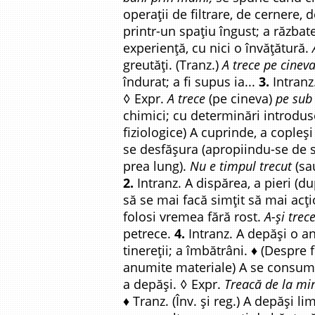
operații de filtrare, de cernere, 
printr-un spațiu îngust; a răzbat
experiență, cu nici o învățătură.
greutăți. (Tranz.)
A trece pe cineva
îndurat; a fi supus ia...
3.
Intranz.
◊ Expr.
A trece
(pe cineva)
pe sub 
chimici; cu determinări introduse
fiziologice) A cuprinde, a copleși
se desfășura (apropiindu-se de sf
prea lung).
Nu e timpul trecut
(s
2.
Intranz. A dispărea, a pieri (du
să se mai facă simțit să mai acț
folosi vremea fără rost.
A-și trec
petrece.
4.
Intranz. A depăși o a
tinereții; a îmbătrâni. ♦ (Despre 
anumite materiale) A se consu
a depăși. ◊ Expr.
Treacă de la mi
♦ Tranz. (Înv. și reg.) A depăși l