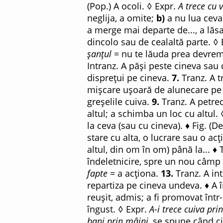
(Pop.) A ocoli. ◊ Expr.
A trece cu 
neglija, a omite;
b)
a nu lua ceva 
a merge mai departe de..., a lăs
dincolo sau de cealaltă parte. ◊
șanțul
= nu te lăuda prea devreme
Intranz. A păși peste cineva sau 
disprețui pe cineva.
7.
Tranz. A t
mișcare ușoară de alunecare pe s
greșelile cuiva.
9.
Tranz. A petrece
altul; a schimba un loc cu altul.
la ceva (sau cu cineva). ♦ Fig. (D
stare cu alta, o lucrare sau o acț
altul, din om în om) până la... ♦
îndeletnicire, spre un nou câmp 
fapte
= a acționa.
13.
Tranz. A intr
repartiza pe cineva undeva. ♦ A
reușit, admis; a fi promovat într
îngust. ◊ Expr.
A-i trece cuiva pri
bani prin mâini,
se spune când cin