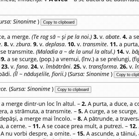
ursa: Sinonime
)
Copy to clipboard
ce, a merge.
(Te rog să ~ și pe la noi.)
3.
v.
abate
.
4.
a se
e
.
8.
v.
zbura
.
9.
v.
deplasa
.
10.
v.
transmite
.
11.
a purta,
se transmite.
(Maladia a ~ de la unul la altul.)
14.
v.
bă
19.
a se scurge, (pop.) a vremui, (înv.) a se prelungi, (fi
.
23.
v.
fana
.
24.
v.
îmbătrâni
.
25.
v.
transforma
.
26.
v.
î
ăpădi.
(Îl ~ nădușelile, fiorii.)
(
Sursa: Sinonime
)
Copy to clip
ece.
(
Sursa: Sinonime
)
Copy to clipboard
a merge dintr-un loc în altul. –
2.
A purta, a duce, a c
era, a strămuta, a transmite. –
5.
A curge, a se scurge,
depăși, a merge mai încolo. –
8.
A pătrunde, a travers
ra, a cerne. –
11.
A se coace prea mult, a putrezi. –
12.
A nu vorbi despre, a omite. –
15.
A ascunde, a tăinui, 