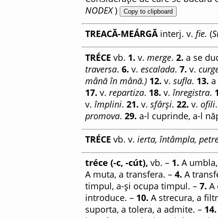
NODEX
)
Copy to clipboard
TREACĂ-MEÁRGĂ
interj. v.
fie.
(
S
TRÉCE
vb.
1.
v.
merge
.
2.
a se du
traversa
.
6.
v.
escalada
.
7.
v.
curg
mână în mână.)
12.
v.
sufla
.
13.
a 
17.
v.
repartiza
.
18.
v.
înregistra
.
v.
împlini
.
21.
v.
sfârși
.
22.
v.
ofili
promova
.
29.
a-l cuprinde, a-l n
TRÉCE
vb. v.
ierta, întâmpla, petr
tréce (-c, -cút),
vb. –
1.
A umbla, 
A muta, a transfera. –
4.
A transf
timpul, a-și ocupa timpul. –
7.
A 
introduce. –
10.
A strecura, a filt
suporta, a tolera, a admite. –
14.