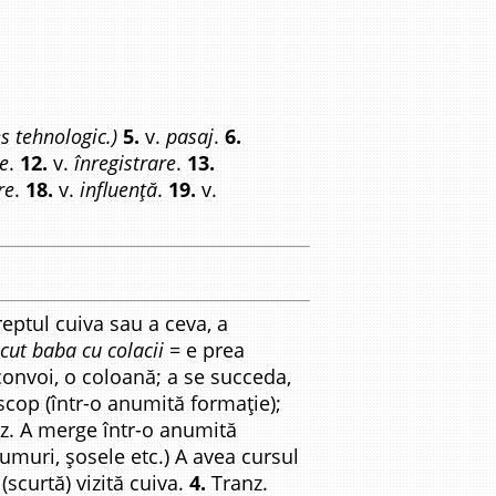
s tehnologic.)
5.
v.
pasaj
.
6.
e
.
12.
v.
înregistrare
.
13.
re
.
18.
v.
influență
.
19.
v.
reptul cuiva sau a ceva, a
ecut baba cu colacii
= e prea
convoi, o coloană; a se succeda,
scop (într-o anumită formație);
z. A merge într-o anumită
umuri, șosele etc.) A avea cursul
scurtă) vizită cuiva.
4.
Tranz.