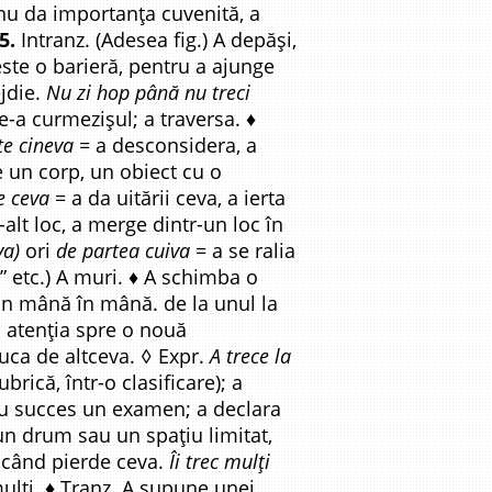
nu da importanța cuvenită, a
5.
Intranz. (Adesea fig.) A depăși,
este o barieră, pentru a ajunge
jdie.
Nu zi hop până nu treci
-a curmezișul; a traversa. ♦
te cineva
= a desconsidera, a
e un corp, un obiect cu o
e ceva
= a da uitării ceva, a ierta
r-alt loc, a merge dintr-un loc în
va)
ori
de partea cuiva
= a se ralia
ă” etc.) A muri. ♦ A schimba o
(din mână în mână. de la unul la
a atenția spre o nouă
puca de altceva. ◊ Expr.
A trece la
ubrică, într-o clasificare); a
cu succes un examen; a declara
 un drum sau un spațiu limitat,
 când pierde ceva.
Îi trec mulți
ulți. ♦ Tranz. A supune unei