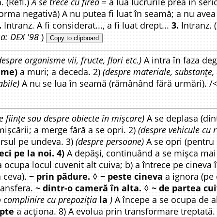
 (Refl.)
A se trece cu firea
= a lua lucrurile prea în ser
 forma negativă) A nu putea fi luat în seamă; a nu avea 
.
Intranz. A fi considerat..., a fi luat drept...
3.
Intranz. 
a: DEX '98
)
Copy to clipboard
despre organisme vii, fructe, flori etc.)
A intra în faza deg
ume)
a muri; a deceda. 2)
(despre materiale, substanțe,
abile)
A nu se lua în seamă (rămânând fără urmări). /<
e ființe sau despre obiecte în mișcare)
A se deplasa (dint
mișcării; a merge fără a se opri. 2)
(despre vehicule cu 
rsul pe undeva. 3)
(despre persoane)
A se opri (pentru 
eci pe la noi. 4)
A depăși, continuând a se mișca mai
a ocupa locul cuvenit alt cuiva; b) a întrece pe cineva 
n ceva).
~ prin pădure.
◊
~ peste cineva
a ignora (pe 
ransfera.
~ dintr-o cameră în alta.
◊
~ de partea cui
 complinire cu prepoziția
la
)
A începe a se ocupa de a
apte
a acționa. 8) A evolua prin transformare treptată