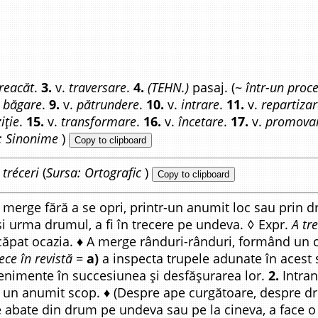
reacăt
.
3.
v.
traversare
.
4.
(TEHN.)
pasaj. (~
într-un proce
.
băgare
.
9.
v.
pătrundere
.
10.
v.
intrare
.
11.
v.
repartizar
iție
.
15.
v.
transformare
.
16.
v.
încetare
.
17.
v.
promova
: Sinonime
)
Copy to clipboard
.
tréceri
(
Sursa: Ortografic
)
Copy to clipboard
 merge fără a se opri, printr-un anumit loc sau prin d
-și urma drumul, a fi în trecere pe undeva. ◊ Expr.
A tr
scăpat ocazia. ♦ A merge rânduri-rânduri, formând un 
ece în revistă
=
a)
a inspecta trupele adunate în acest 
venimente în succesiunea și desfășurarea lor.
2.
Intran
cu un anumit scop. ♦ (Despre ape curgătoare, despre dr
e abate din drum pe undeva sau pe la cineva, a face o (