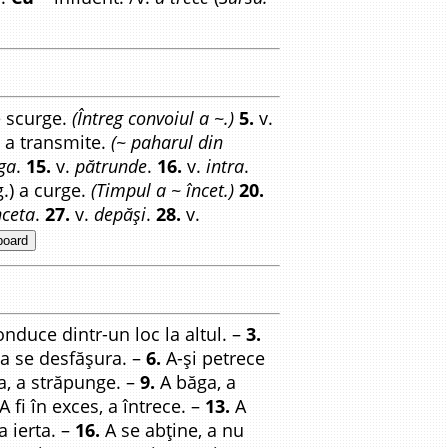
 scurge.
(Întreg convoiul a ~.)
5.
v.
 a transmite.
(~ paharul din
ga
.
15.
v.
pătrunde
.
16.
v.
intra
.
g.) a curge.
(Timpul a ~ încet.)
20.
nceta
.
27.
v.
depăși
.
28.
v.
board
onduce dintr-un loc la altul. –
3.
 a se desfășura. –
6.
A-și petrece
a, a străpunge. –
9.
A băga, a
A fi în exces, a întrece. –
13.
A
a ierta. –
16.
A se abține, a nu