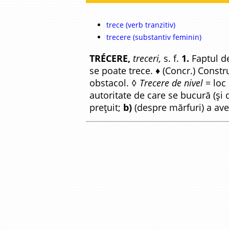
trece (verb tranzitiv)
trecere (substantiv feminin)
TRÉCERE,
treceri,
s. f.
1.
Faptul 
se poate trece. ♦ (Concr.) Const
obstacol. ◊
Trecere de nivel
= loc 
autoritate de care se bucură (și 
prețuit;
b)
(despre mărfuri) a avea