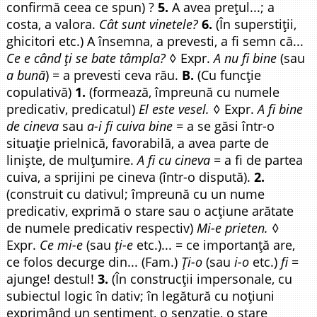
confirmă ceea ce spun) ?
5.
A avea prețul...; a
costa, a valora.
Cât sunt vinetele?
6.
(În superstiții,
ghicitori etc.) A însemna, a prevesti, a fi semn că...
Ce e când ți se bate tâmpla?
◊ Expr.
A nu fi bine
(sau
a bună
) = a prevesti ceva rău.
B.
(Cu funcție
copulativă)
1.
(formează, împreună cu numele
predicativ, predicatul)
El este vesel.
◊ Expr.
A fi bine
de cineva
sau
a-i fi cuiva bine
= a se găsi într-o
situație prielnică, favorabilă, a avea parte de
liniște, de mulțumire.
A fi cu cineva
= a fi de partea
cuiva, a sprijini pe cineva (într-o dispută).
2.
(construit cu dativul; împreună cu un nume
predicativ, exprimă o stare sau o acțiune arătate
de numele predicativ respectiv)
Mi-e prieten.
◊
Expr.
Ce mi-e
(sau
ți-e
etc.)... = ce importanță are,
ce folos decurge din... (Fam.)
Ți-o
(sau
i-o
etc.)
fi
=
ajunge! destul!
3.
(În construcții impersonale, cu
subiectul logic în dativ; în legătură cu noțiuni
exprimând un sentiment, o senzație, o stare