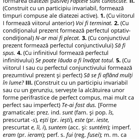
formarea diatezei pasive)
Faptele sunt cunoscute.
II.
(Construit cu un participiu invariabil, formează
timpuri compuse ale diatezei active).
1.
(Cu viitorul
I formează viitorul anterior)
Voi fi terminat.
2.
(Cu
condiționalul prezent formează perfectul optativ-
condițional)
N-ar mai fi plecat.
3.
(Cu conjunctivul
prezent formează perfectul conjunctivului)
Să fi
spus.
4.
(Cu infinitivul formează perfectul
infinitivului)
Se poate lăuda a fi învățat totul.
5.
(Cu
viitorul I sau cu perfectul conjunctivului formează
prezumtivul prezent și perfect)
Să se fi aflând mulți
în lume?
III.
(Construit cu un participiu invariabil
sau cu un gerunziu, servește la alcătuirea unor
forme perifrastice de perfect compus, mai mult ca
perfect sau imperfect)
Te-ai fost dus.
[Forme
gramaticale: prez. ind.
sunt
(fam. și pop.
îs,
prescurtat
-s
),
ești
(pr.
iești
),
este
(pr.
ieste,
prescurtat
e, îi, i
),
suntem
(acc. și:
suntém
); imperf.
eram
(pr.
ieram
); perf. s.
fui
(reg.
fusei
); m. m. ca