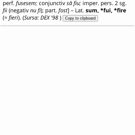
perf.
fusesem;
conjunctiv
să fiu;
imper. pers. 2 sg.
fii
(negativ
nu fi
); part.
fost
] – Lat.
sum, *fui, *fire
(=
fieri
). (
Sursa: DEX '98
)
Copy to clipboard