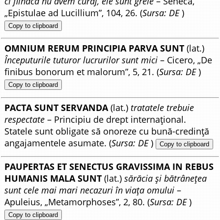
ci fiindcă nu avem curaj, ele sunt grele
– Seneca,
„Epistulae ad Lucillium”, 104, 26. (
Sursa: DE
)
Copy to clipboard
OMNIUM RERUM PRINCIPIA PARVA SUNT
(lat.)
Începuturile tuturor lucrurilor sunt mici
– Cicero, „De
finibus bonorum et malorum”, 5, 21. (
Sursa: DE
)
Copy to clipboard
PACTA SUNT SERVANDA
(lat.)
tratatele trebuie
respectate
– Principiu de drept internațional.
Statele sunt obligate să onoreze cu bună-credință
angajamentele asumate. (
Sursa: DE
)
Copy to clipboard
PAUPERTAS ET SENECTUS GRAVISSIMA IN REBUS
HUMANIS MALA SUNT
(lat.)
sărăcia și bătrânețea
sunt cele mai mari necazuri în viața omului
–
Apuleius, „Metamorphoses”, 2, 80. (
Sursa: DE
)
Copy to clipboard