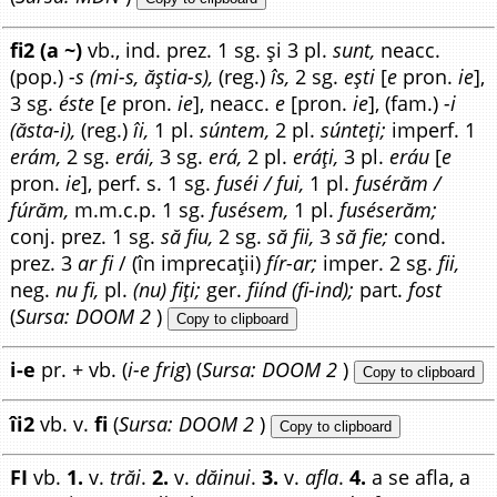
fi2 (a ~)
vb., ind. prez. 1 sg. și 3 pl.
sunt,
neacc.
(pop.)
-s (mi-s, ăștia-s),
(reg.)
îs,
2 sg.
ești
[
e
pron.
ie
],
3 sg.
éste
[
e
pron.
ie
], neacc.
e
[pron.
ie
], (fam.)
-i
(ăsta-i),
(reg.)
îi,
1 pl.
súntem,
2 pl.
súnteți;
imperf. 1
erám,
2 sg.
erái,
3 sg.
erá,
2 pl.
eráți,
3 pl.
eráu
[
e
pron.
ie
], perf. s. 1 sg.
fuséi / fui,
1 pl.
fusérăm /
fúrăm,
m.m.c.p. 1 sg.
fusésem,
1 pl.
fuséserăm;
conj. prez. 1 sg.
să fiu,
2 sg.
să fii,
3
să fie;
cond.
prez. 3
ar fi
/ (în imprecații)
fír-ar;
imper. 2 sg.
fii,
neg.
nu fi,
pl.
(nu) fiți;
ger.
fiínd (fi-ind);
part.
fost
(
Sursa: DOOM 2
)
Copy to clipboard
i-e
pr. + vb. (
i-e frig
) (
Sursa: DOOM 2
)
Copy to clipboard
îi2
vb. v.
fi
(
Sursa: DOOM 2
)
Copy to clipboard
FI
vb.
1.
v.
trăi
.
2.
v.
dăinui
.
3.
v.
afla
.
4.
a se afla, a