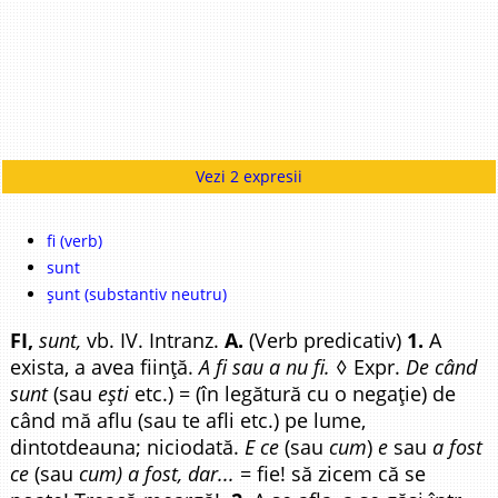
Vezi 2 expresii
fi (verb)
sunt
șunt (substantiv neutru)
FI,
sunt,
vb. IV. Intranz.
A.
(Verb predicativ)
1.
A
exista, a avea ființă.
A fi sau a nu fi.
◊ Expr.
De când
sunt
(sau
ești
etc.) = (în legătură cu o negație) de
când mă aflu (sau te afli etc.) pe lume,
dintotdeauna; niciodată.
E ce
(sau
cum
)
e
sau
a fost
ce
(sau
cum) a fost, dar...
= fie! să zicem că se