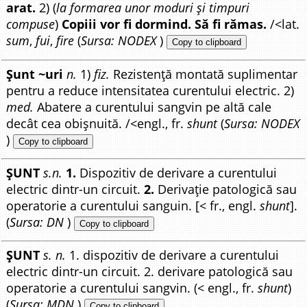
arat.
2) (
la formarea unor moduri și timpuri
compuse
)
Copiii vor fi dormind. Să fi rămas.
/<lat.
sum
,
fui
,
fire
(
Sursa: NODEX
)
Copy to clipboard
Șunt ~uri
n.
1)
fiz.
Rezistență montată suplimentar
pentru a reduce intensitatea curentului electric. 2)
med.
Abatere a curentului sangvin pe altă cale
decât cea obișnuită. /<engl., fr.
shunt
(
Sursa: NODEX
)
Copy to clipboard
ȘUNT
s.n.
1.
Dispozitiv de derivare a curentului
electric dintr-un circuit.
2.
Derivație patologică sau
operatorie a curentului sanguin. [< fr., engl.
shunt
].
(
Sursa: DN
)
Copy to clipboard
ȘUNT
s. n.
1. dispozitiv de derivare a curentului
electric dintr-un circuit. 2. derivare patologică sau
operatorie a curentului sangvin. (< engl., fr.
shunt
)
(
Sursa: MDN
)
Copy to clipboard