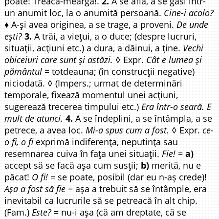
poate! Treacă-meargă!.
2.
A se afla, a se găsi într-
un anumit loc, la o anumită persoană.
Cine-i acolo?
♦ A-și avea originea, a se trage, a proveni.
De unde
ești?
3.
A trăi, a viețui, a o duce; (despre lucruri,
situații, acțiuni etc.) a dura, a dăinui, a ține.
Vechi
obiceiuri care sunt și astăzi.
◊ Expr.
Cât e lumea și
pământul
= totdeauna; (în construcții negative)
niciodată. ◊ (Impers.; urmat de determinări
temporale, fixează momentul unei acțiuni,
sugerează trecerea timpului etc.)
Era într-o seară. E
mult de atunci.
4.
A se îndeplini, a se întâmpla, a se
petrece, a avea loc.
Mi-a spus cum a fost.
◊ Expr.
ce-
o fi, o fi
exprimă indiferența, neputința sau
resemnarea cuiva în fața unei situații.
Fie!
=
a)
accept să se facă așa cum susții;
b)
merită, nu e
păcat!
O fi!
= se poate, posibil (dar eu n-aș crede)!
Așa a fost să fie
= așa a trebuit să se întâmple, era
inevitabil ca lucrurile să se petreacă în alt chip.
(Fam.)
Este?
= nu-i așa (că am dreptate, că se