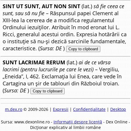
SINT UT SUNT, AUT NON SINT
(lat.)
să fie ceea ce
sunt, sau să nu fie
– Răspunsul papei Clement al
XIII-lea la cererea de a modifica regulamentul
Ordinului iezuiților. Atribuit în mod eronat lui L.
Ricci, generalul acestui ordin. Expresia hotărârii ca
o instituție să nu-și dezică sarcinile fundamentale,
caracteristice. (
Sursa: DE
)
Copy to clipboard
SUNT LACRIMAE RERUM
(lat.)
ai de ce vărsa
lacrimi (pentru lucrurile pe care le vezi)
– Vergiliu,
„Eneida”, I, 462. Exclamația lui Enea, care vede în
Cartagina un șir de tablouri din Războiul troian.
(
Sursa: DE
)
Copy to clipboard
m.dex.ro
© 2009-2026 |
Expresii
|
Confidențialitate
|
Desktop
Sursa: www.dexonline.ro -
Informații despre licență
- Dex Online -
Dicționar explicativ al limbii române