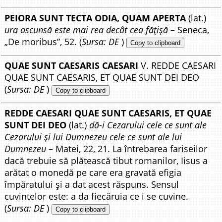
PEIORA SUNT TECTA ODIA, QUAM APERTA
(lat.)
ura ascunsă este mai rea decât cea fățișă
– Seneca,
„De moribus”, 52. (
Sursa: DE
)
Copy to clipboard
QUAE SUNT CAESARIS CAESARI
V. REDDE CAESARI
QUAE SUNT CAESARIS, ET QUAE SUNT DEI DEO
(
Sursa: DE
)
Copy to clipboard
REDDE CAESARI QUAE SUNT CAESARIS, ET QUAE
SUNT DEI DEO
(lat.)
dă-i Cezarului cele ce sunt ale
Cezarului și lui Dumnezeu cele ce sunt ale lui
Dumnezeu
– Matei, 22, 21. La întrebarea fariseilor
dacă trebuie să plătească tibut romanilor, Iisus a
arătat o monedă pe care era gravată efigia
împăratului și a dat acest răspuns. Sensul
cuvintelor este: a da fiecăruia ce i se cuvine.
(
Sursa: DE
)
Copy to clipboard