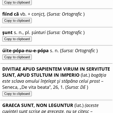
Copy to clipboard
fiínd că
vb. + conjcț. (
Sursa: Ortografic
)
Copy to clipboard
șunt
s. n., pl.
șúnturi
(
Sursa: Ortografic
)
Copy to clipboard
úite-pópa-nu-e-pópa
s. n. (
Sursa: Ortografic
)
Copy to clipboard
DIVITIAE APUD SAPIENTEM VIRUM IN SERVITUTE
SUNT, APUD STULTUM IN IMPERIO
(lat.)
bogăția
este sclava omului înțelept și stăpâna celui prost
–
Seneca, „De vita beata”, 26, 1. (
Sursa: DE
)
Copy to clipboard
GRAECA SUNT, NON LEGUNTUR
(lat.)
(aceste
cuvinte) sunt scrise pe grecește, nu se citesc
–