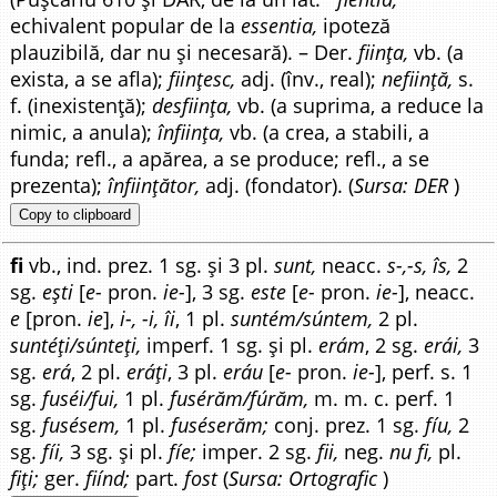
echivalent popular de la
essentia,
ipoteză
plauzibilă, dar nu și necesară). – Der.
ființa,
vb. (a
exista, a se afla);
ființesc,
adj. (înv., real);
neființă,
s.
f. (inexistență);
desființa,
vb. (a suprima, a reduce la
nimic, a anula);
înființa,
vb. (a crea, a stabili, a
funda; refl., a apărea, a se produce; refl., a se
prezenta);
înființător,
adj. (fondator). (
Sursa: DER
)
Copy to clipboard
fi
vb., ind. prez. 1 sg. și 3 pl.
sunt,
neacc.
s-,-s, îs,
2
sg.
ești
[
e-
pron.
ie-
], 3 sg.
este
[
e-
pron.
ie-
], neacc.
e
[pron.
ie
],
i-, -i, îi
, 1 pl.
suntém/súntem,
2 pl.
suntéți/súnteți,
imperf. 1 sg. și pl.
erám
, 2 sg.
erái,
3
sg.
erá
, 2 pl.
eráți
, 3 pl.
eráu
[
e-
pron.
ie-
], perf. s. 1
sg.
fuséi/fui,
1 pl.
fusérăm/fúrăm,
m. m. c. perf. 1
sg.
fusésem,
1 pl.
fuséserăm;
conj. prez. 1 sg.
fíu,
2
sg.
fíi,
3 sg. și pl.
fíe;
imper. 2 sg.
fii,
neg.
nu fi,
pl.
fiți;
ger.
fiínd;
part.
fost
(
Sursa: Ortografic
)