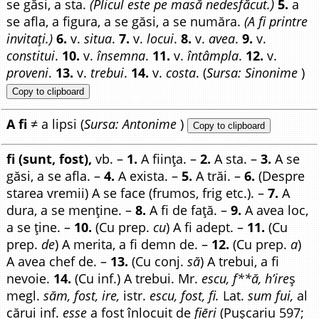
se găsi, a sta.
(Plicul este pe masă nedesfăcut.)
5.
a
se afla, a figura, a se găsi, a se număra.
(A fi printre
invitați.)
6.
v.
situa
.
7.
v.
locui
.
8.
v.
avea
.
9.
v.
constitui
.
10.
v.
însemna
.
11.
v.
întâmpla
.
12.
v.
proveni
.
13.
v.
trebui
.
14.
v.
costa
. (
Sursa: Sinonime
)
Copy to clipboard
A fi
≠ a lipsi (
Sursa: Antonime
)
Copy to clipboard
fi (sunt, fost),
vb. –
1.
A ființa. –
2.
A sta. –
3.
A se
găsi, a se afla. –
4.
A exista. –
5.
A trăi. –
6.
(Despre
starea vremii) A se face (frumos, frig etc.). –
7.
A
dura, a se menține. –
8.
A fi de față. –
9.
A avea loc,
a se ține. –
10.
(Cu prep.
cu
) A fi adept. –
11.
(Cu
prep.
de
) A merita, a fi demn de. –
12.
(Cu prep.
a
)
A avea chef de. –
13.
(Cu conj.
să
) A trebui, a fi
nevoie.
14.
(Cu inf.) A trebui. Mr.
escu, f**ă, h’ire
ș
megl.
săm, fost, ire,
istr.
escu, fost, fi.
Lat.
sum fui,
al
cărui inf.
esse
a fost înlocuit de
fiēri
(Pușcariu 597;