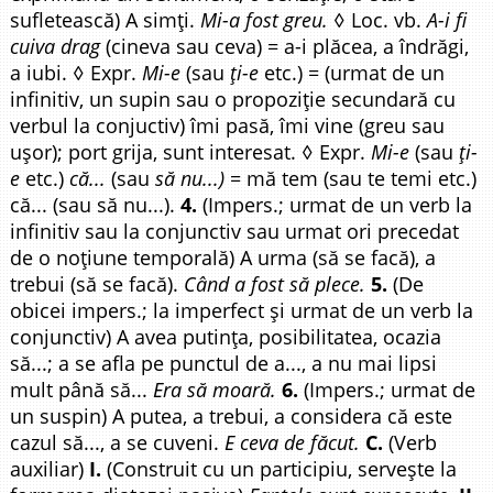
sufletească) A simți.
Mi-a fost greu.
◊ Loc. vb.
A-i fi
cuiva drag
(cineva sau ceva) = a-i plăcea, a îndrăgi,
a iubi. ◊ Expr.
Mi-e
(sau
ți-e
etc.) = (urmat de un
infinitiv, un supin sau o propoziție secundară cu
verbul la conjuctiv) îmi pasă, îmi vine (greu sau
ușor); port grija, sunt interesat. ◊ Expr.
Mi-e
(sau
ți-
e
etc.)
că...
(sau
să nu...)
= mă tem (sau te temi etc.)
că... (sau să nu...).
4.
(Impers.; urmat de un verb la
infinitiv sau la conjunctiv sau urmat ori precedat
de o noțiune temporală) A urma (să se facă), a
trebui (să se facă).
Când a fost să plece.
5.
(De
obicei impers.; la imperfect și urmat de un verb la
conjunctiv) A avea putința, posibilitatea, ocazia
să...; a se afla pe punctul de a..., a nu mai lipsi
mult până să...
Era să moară.
6.
(Impers.; urmat de
un suspin) A putea, a trebui, a considera că este
cazul să..., a se cuveni.
E ceva de făcut.
C.
(Verb
auxiliar)
I.
(Construit cu un participiu, servește la