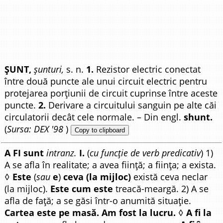
ȘUNT,
șunturi,
s. n.
1.
Rezistor electric conectat
între două puncte ale unui circuit electric pentru
protejarea porțiunii de circuit cuprinse între aceste
puncte.
2.
Derivare a circuitului sanguin pe alte căi
circulatorii decât cele normale. – Din engl.
shunt.
(
Sursa: DEX '98
)
Copy to clipboard
A FI sunt
intranz.
I.
(
cu funcție de verb predicativ
) 1)
A se afla în realitate; a avea ființă; a ființa; a exista.
◊
Este
(
sau
e
)
ceva (la mijloc)
există ceva neclar
(la mijloc).
Este cum este
treacă-meargă. 2) A se
afla de față; a se găsi într-o anumită situație.
Cartea este pe masă. Am fost la lucru.
◊
A fi la