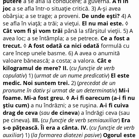
putere
a se afla la conducere; a guverna.
A fi în
joc
a se afla într-o situație critică. 3) A-și avea
obârșia; a se trage; a proveni.
De unde ești?
4) A
se afla în viață; a trăi; a viețui.
El nu mai este.
◊
Cât vom fi și vom trăi
până la sfârșitul vieții. 5) A
avea loc; a se întâmpla; a se petrece.
Ce a fost a
trecut.
◊
A fost odată ca nici odată
formulă cu
care încep unele basme. 6) A avea o anumită
valoare bănească; a costa; a valora.
Cât e
kilogramul de mere? II.
(
cu funcție de verb
copulativ
) 1) (
urmat de un nume predicativ
)
El este
medic. Noi suntem trei.
2) (
precedat de un
pronume în dativ și urmat de un determinativ
)
Mi-i
foame. Mi-a fost greu. ◊ A-i fi oarecum (a-i fi nu
știu cum)
a nu îndrăzni; a se rușina.
A-i fi cuiva
drag de ceva
(
sau
de cineva
) a îndrăgi ceva (sau
pe cineva).
III.
(
cu funcție de verb semiauxiliar
)
Era
s-o pățească. Îi era a cânta. IV.
(
cu funcție de verb
auxiliar
) 1) (
la formarea diatezei pasive
)
Ogorul este