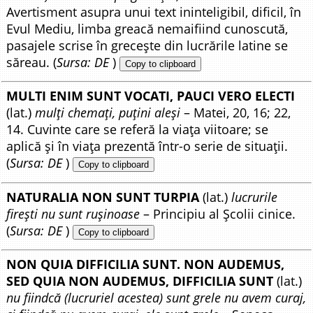
Avertisment asupra unui text ininteligibil, dificil, în
Evul Mediu, limba greacă nemaifiind cunoscută,
pasajele scrise în grecește din lucrările latine se
săreau. (
Sursa: DE
)
Copy to clipboard
MULTI ENIM SUNT VOCATI, PAUCI VERO ELECTI
(lat.)
mulți chemați, puțini aleși
– Matei, 20, 16; 22,
14. Cuvinte care se referă la viața viitoare; se
aplică și în viața prezentă într-o serie de situații.
(
Sursa: DE
)
Copy to clipboard
NATURALIA NON SUNT TURPIA
(lat.)
lucrurile
firești nu sunt rușinoase
– Principiu al Școlii cinice.
(
Sursa: DE
)
Copy to clipboard
NON QUIA DIFFICILIA SUNT. NON AUDEMUS,
SED QUIA NON AUDEMUS, DIFFICILIA SUNT
(lat.)
nu fiindcă (lucruriel acestea) sunt grele nu avem curaj,