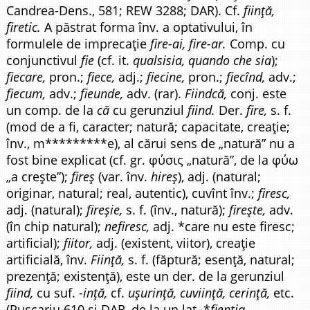
Candrea-Dens., 581; REW 3288; DAR). Cf.
ființă,
firetic.
A păstrat forma înv. a optativului, în
formulele de imprecație
fire-ai, fire-ar.
Comp. cu
conjunctivul
fie
(cf. it.
qualsisia, quando che sia
);
fiecare,
pron.;
fiece,
adj.;
fiecine,
pron.;
fiecînd,
adv.;
fiecum,
adv.;
fieunde,
adv. (rar).
Fiindcă,
conj. este
un comp. de la
că
cu gerunziul
fiind.
Der.
fire,
s. f.
(mod de a fi, caracter; natură; capacitate, creație;
înv., m*********e), al cărui sens de „natură” nu a
fost bine explicat (cf. gr. φύσις „natură”, de la φύω
„a crește”);
fireș
(var. înv.
hireș
), adj. (natural;
originar, natural; real, autentic), cuvînt înv.;
firesc,
adj. (natural);
fireșie,
s. f. (înv., natură);
firește,
adv.
(în chip natural);
nefiresc,
adj. *care nu este firesc;
artificial);
fiitor,
adj. (existent, viitor), creație
artificială, înv.
Ființă,
s. f. (făptură; esență, natural;
prezență; existență), este un der. de la gerunziul
fiind,
cu suf. -
ință,
cf.
ușurință, cuviință, cerință,
etc.
(Pușcariu 610 și DAR, de la un lat. *
fientia,