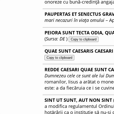
onoreze cu bună-credință angaj
PAUPERTAS ET SENECTUS GRA
mari necazuri în viața omului
– Ap
PEIORA SUNT TECTA ODIA, QU
(
Sursa: DE
)
Copy to clipboard
QUAE SUNT CAESARIS CAESARI
Copy to clipboard
REDDE CAESARI QUAE SUNT CA
Dumnezeu cele ce sunt ale lui Du
romanilor, Iisus a arătat o mone
este: a da fiecăruia ce i se cuvine
SINT UT SUNT, AUT NON SINT
(
a modifica regulamentul Ordinului
hotărârii ca o instituție să nu-și