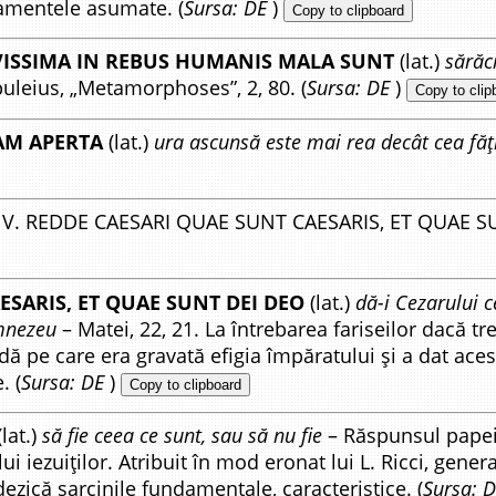
amentele asumate. (
Sursa: DE
)
Copy to clipboard
VISSIMA IN REBUS HUMANIS MALA SUNT
(lat.)
sărăc
uleius, „Metamorphoses”, 2, 80. (
Sursa: DE
)
Copy to clip
AM APERTA
(lat.)
ura ascunsă este mai rea decât cea făț
V. REDDE CAESARI QUAE SUNT CAESARIS, ET QUAE SU
ESARIS, ET QUAE SUNT DEI DEO
(lat.)
dă-i Cezarului c
mnezeu
– Matei, 22, 21. La întrebarea fariseilor dacă tr
dă pe care era gravată efigia împăratului și a dat ace
. (
Sursa: DE
)
Copy to clipboard
lat.)
să fie ceea ce sunt, sau să nu fie
– Răspunsul papei 
 iezuiților. Atribuit în mod eronat lui L. Ricci, gener
 dezică sarcinile fundamentale, caracteristice. (
Sursa: 