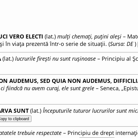
CI VERO ELECTI
(lat.)
mulți chemați, puțini aleși
– Mate
și în viața prezentă într-o serie de situații. (
Sursa: DE
)
A
(lat.)
lucrurile firești nu sunt rușinoase
– Principiu al Șco
NON AUDEMUS, SED QUIA NON AUDEMUS, DIFFICIL
ci fiindcă nu avem curaj, ele sunt grele
– Seneca, „Epistu
ARVA SUNT
(lat.)
Începuturile tuturor lucrurilor sunt mic
opy to clipboard
atatele trebuie respectate
– Principiu de drept internați