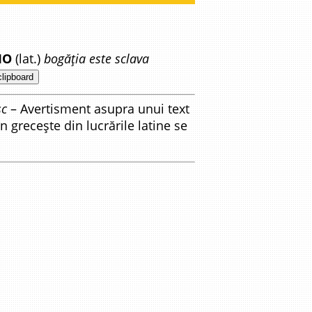
IO
(lat.)
bogăția este sclava
clipboard
sc
– Avertisment asupra unui text
n grecește din lucrările latine se