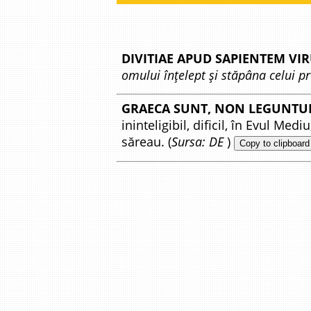
DIVITIAE APUD SAPIENTEM VI
omului înțelept și stăpâna celui pr
GRAECA SUNT, NON LEGUNTU
ininteligibil, dificil, în Evul Me
săreau. (
Sursa: DE
)
Copy to clipboard