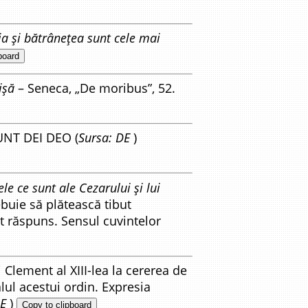
ia și bătrânețea sunt cele mai
board
ișă
– Seneca, „De moribus”, 52.
NT DEI DEO (
Sursa: DE
)
ele ce sunt ale Cezarului și lui
ebuie să plătească tibut
st răspuns. Sensul cuvintelor
Clement al XIII-lea la cererea de
alul acestui ordin. Expresia
DE
)
Copy to clipboard