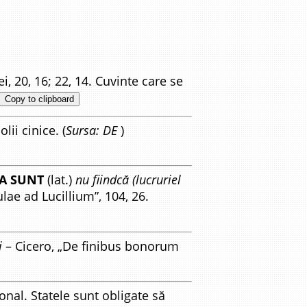
i, 20, 16; 22, 14. Cuvinte care se
Copy to clipboard
lii cinice. (
Sursa: DE
)
IA SUNT
(lat.)
nu fiindcă (lucruriel
lae ad Lucillium”, 104, 26.
i
– Cicero, „De finibus bonorum
onal. Statele sunt obligate să