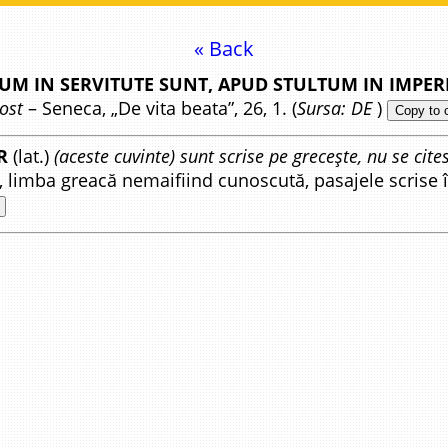
« Back
RUM IN SERVITUTE SUNT, APUD STULTUM IN IMPER
ost
– Seneca, „De vita beata”, 26, 1. (
Sursa: DE
)
Copy to 
R
(lat.)
(aceste cuvinte) sunt scrise pe grecește, nu se cite
diu, limba greacă nemaifiind cunoscută, pasajele scrise î