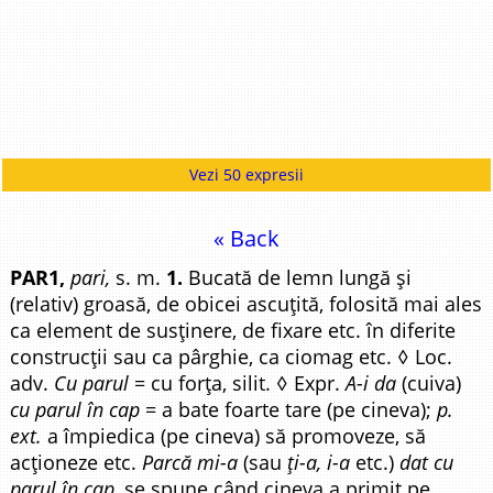
Vezi 50 expresii
« Back
PAR1,
pari,
s. m.
1.
Bucată de lemn lungă și
(relativ) groasă, de obicei ascuțită, folosită mai ales
ca element de susținere, de fixare etc. în diferite
construcții sau ca pârghie, ca ciomag etc. ◊ Loc.
adv.
Cu parul
= cu forța, silit. ◊ Expr.
A-i da
(cuiva)
cu parul în cap
= a bate foarte tare (pe cineva);
p.
ext.
a împiedica (pe cineva) să promoveze, să
acționeze etc.
Parcă mi-a
(sau
ți-a, i-a
etc.)
dat cu
parul în cap,
se spune când cineva a primit pe