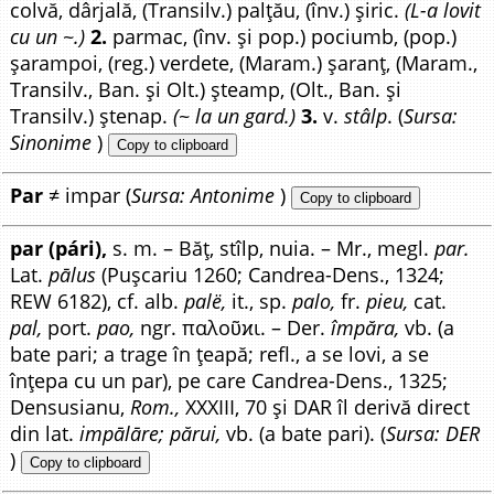
colvă, dârjală, (Transilv.) palțău, (înv.) șiric.
(L-a lovit
cu un ~.)
2.
parmac, (înv. și pop.) pociumb, (pop.)
șarampoi, (reg.) verdete, (Maram.) șaranț, (Maram.,
Transilv., Ban. și Olt.) șteamp, (Olt., Ban. și
Transilv.) ștenap.
(~ la un gard.)
3.
v.
stâlp
. (
Sursa:
Sinonime
)
Copy to clipboard
Par
≠ impar (
Sursa: Antonime
)
Copy to clipboard
par (pári),
s. m. – Băț, stîlp, nuia. – Mr., megl.
par.
Lat.
pālus
(Pușcariu 1260; Candrea-Dens., 1324;
REW 6182), cf. alb.
palë,
it., sp.
palo,
fr.
pieu,
cat.
pal,
port.
pao,
ngr. παλοῦϰι. – Der.
împăra,
vb. (a
bate pari; a trage în țeapă; refl., a se lovi, a se
înțepa cu un par), pe care Candrea-Dens., 1325;
Densusianu,
Rom.,
XXXIII, 70 și DAR îl derivă direct
din lat.
impālāre; părui,
vb. (a bate pari). (
Sursa: DER
)
Copy to clipboard