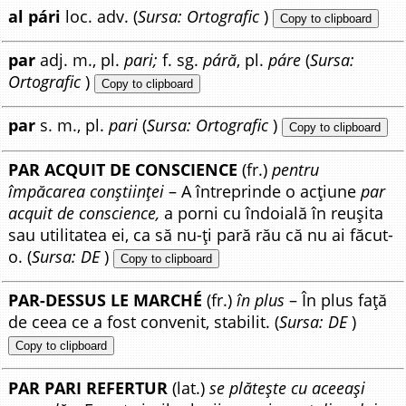
al pári
loc. adv. (
Sursa: Ortografic
)
Copy to clipboard
par
adj. m., pl.
pari;
f. sg.
páră
, pl.
páre
(
Sursa:
Ortografic
)
Copy to clipboard
par
s. m., pl.
pari
(
Sursa: Ortografic
)
Copy to clipboard
PAR ACQUIT DE CONSCIENCE
(fr.)
pentru
împăcarea conștiinței
– A întreprinde o acțiune
par
acquit de conscience,
a porni cu îndoială în reușita
sau utilitatea ei, ca să nu-ți pară rău că nu ai făcut-
o. (
Sursa: DE
)
Copy to clipboard
PAR-DESSUS LE MARCHÉ
(fr.)
în plus
– În plus față
de ceea ce a fost convenit, stabilit. (
Sursa: DE
)
Copy to clipboard
PAR PARI REFERTUR
(lat.)
se plătește cu aceeași