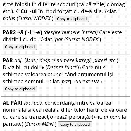
gros folosit în diferite scopuri (ca pârghie, ciomag
etc.). ◊
Cu ~ul
în mod forțat; cu de-a sila. /<lat.
palus
(
Sursa: NODEX
)
Copy to clipboard
PAR2 ~ă (~i, ~e)
(despre numere întregi)
Care este
divizibil cu doi. /<lat.
par
(
Sursa: NODEX
)
Copy to clipboard
PAR
adj.
(
Mat.; despre numere întregi, puteri etc.
)
Divizibil cu doi. ♦ (
Despre funcții
) Care nu-și
schimbă valoarea atunci când argumentul își
schimbă semnul. [< lat.
par
]. (
Sursa: DN
)
Copy to clipboard
AL PÁRI
loc. adv.
concordanță între valoarea
nominală și cea reală a diferitelor hârtii de valoare
cu care se tranzacționează pe piață. (< it.
al pari,
la
paritate) (
Sursa: MDN
)
Copy to clipboard