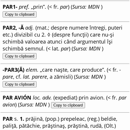
PAR1-
pref.
„prin”. (< fr.
par
) (
Sursa: MDN
)
Copy to clipboard
PAR2, -Ă
adj.
(mat.; despre numere întregi, puteri
etc.) divizibil cu 2. ◊ (despre funcții) care nu-și
schimbă valoarea atunci când argumentul își
schimbă semnul. (< lat.
par
) (
Sursa: MDN
)
Copy to clipboard
-PAR3(Ă)
elem.
„care naște, care produce”. (< fr.
-
pare
, cf.
lat. parere
, a zămisli) (
Sursa: MDN
)
Copy to clipboard
PAR AVIÓN
loc. adv.
(expediat) prin avion. (< fr.
par
avion
) (
Sursa: MDN
)
Copy to clipboard
PAR
s.
1.
prăjină, (pop.) prepeleac, (reg.) beldie,
paliță, pătăchie, prăștinaș, prăștină, rudă, (Olt.)